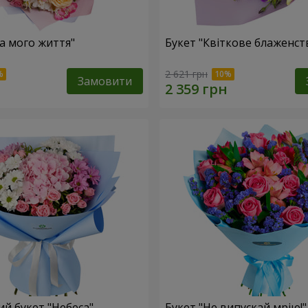
ка мого життя"
Букет "Квіткове блаженст
2 621 грн
Замовити
й букет "Небеса"
Букет "Не випускай мрію!"