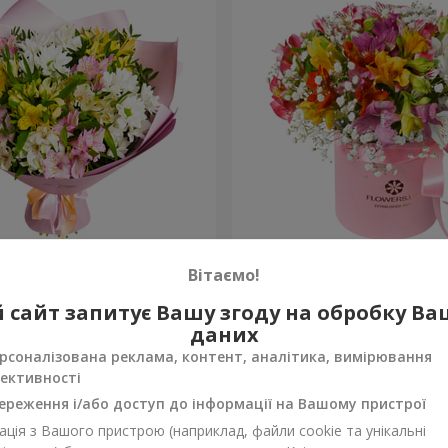
в "Чудовий настрій"
Квіти в коробці "Яскрава 
Вітаємо!
1 952 грн
 сайт запитує Вашу згоду на обробку В
Замовити
даних
рсоналізована реклама, контент, аналітика, вимірювання
ективності
ереження і/або доступ до інформації на Вашому пристрої
ція з Вашого пристрою (наприклад, файли cookie та унікальні