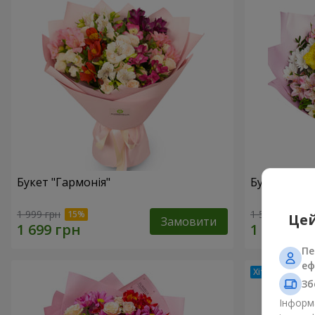
Букет "Гармонія"
Букет квіті
1 999 грн
1 510 грн
Цей
Замовити
Пе
еф
Зб
Інформа