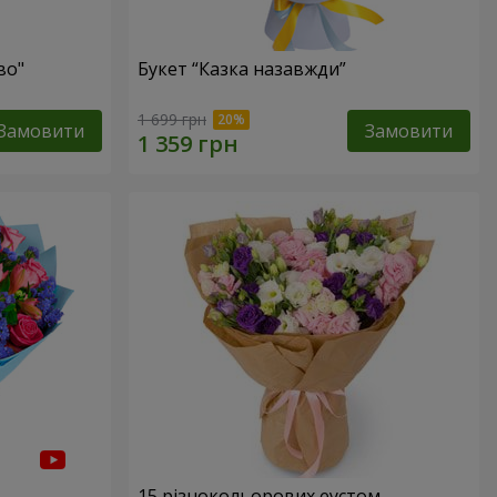
во"
Букет “Казка назавжди”
1 699 грн
Замовити
Замовити
15 різнокольорових еустом