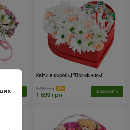
фантазія"
Квіти в коробці "Посміхнись!"
2 124 грн
аших
Замовити
Замовити