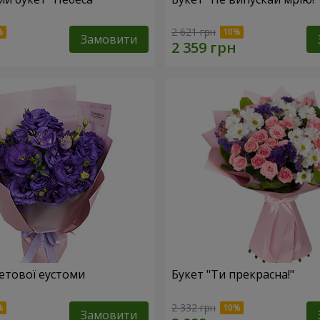
2 621 грн
Замовити
летової еустоми
Букет "Ти прекрасна!"
2 332 грн
Замовити