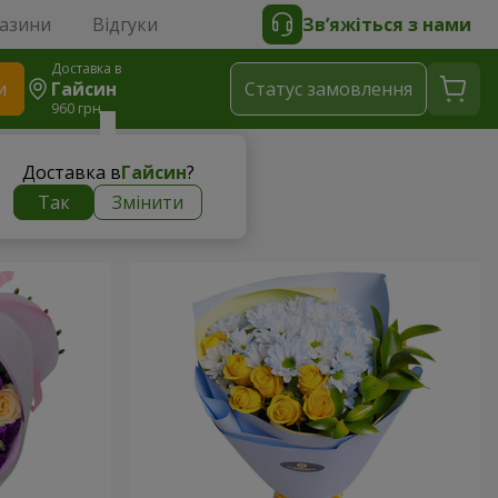
газини
Відгуки
Зв’яжіться з нами
Доставка в
и
Гайсин
Статус замовлення
960 грн
Доставка в
Гайсин
?
Так
Змінити