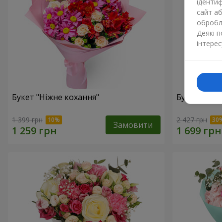
ідентиф
сайт а
обробля
Деякі 
інтерес
Букет "Ніжне кохання"
Букет "Квіт
1 399 грн
2 427 грн
Замовити