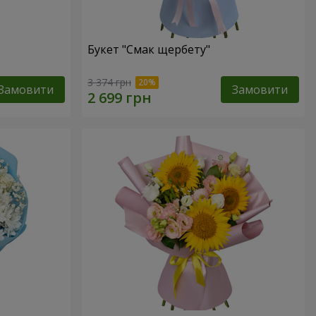
Букет "Смак щербету"
3 374 грн
Замовити
Замовити