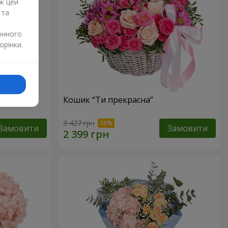
ж цей
 та
онного
орінки.
Кошик “Ти прекрасна”
3 427 грн
Замовити
Замовити