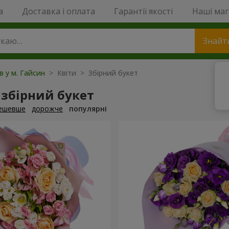
a
Доставка і оплата
Гарантії якості
Наші ма
Знайт
в у м. Гайсин
> Квіти > Збірний букет
збірний букет
ешевше
дорожче
популярні