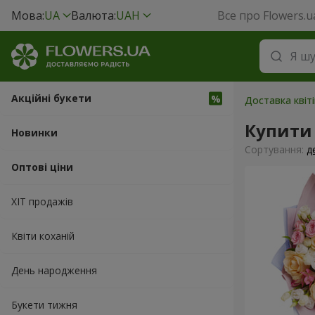
Мова:
UA
Валюта:
UAH
Все про Flowers.u
Акційні букети
Доставка квіті
Купити 
Новинки
Сортування:
д
Оптові ціни
ХІТ продажів
Квіти коханій
День народження
Букети тижня