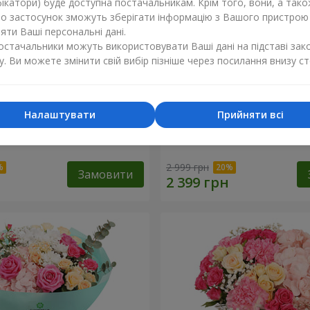
ікатори) буде доступна постачальникам. Крім того, вони, а тако
бо застосунок зможуть зберігати інформацію з Вашого пристрою
ти Ваші персональні дані.
постачальники можуть використовувати Ваші дані на підставі зак
у. Ви можете змінити свій вибір пізніше через посилання внизу ст
Налаштувати
Прийняти всі
ковий бал"
Кошик "Закоханий сад"
2 999 грн
Замовити