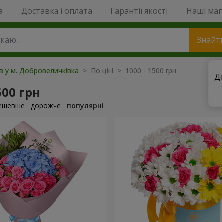
a
Доставка і оплата
Гарантії якості
Наші ма
Знайт
ів у м. Добровеличківка
> По ціні > 1000 - 1500 грн
Д
500 грн
ешевше
дорожче
популярні