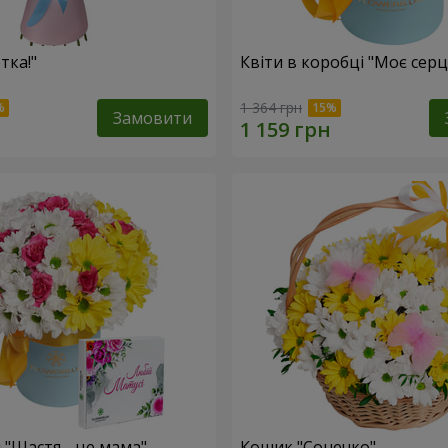
тка!"
Квіти в коробці "Моє серц
1 364 грн
Замовити
 "Щастя - це мама"
Кошик "Сонечко"