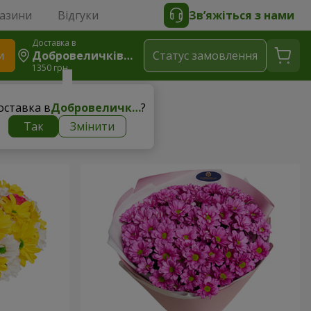
газини
Відгуки
Зв’яжіться з нами
Доставка в
и
Добровеличківка
Статус замовлення
1350 грн
оставка в
Добровеличківка
?
Так
Змінити