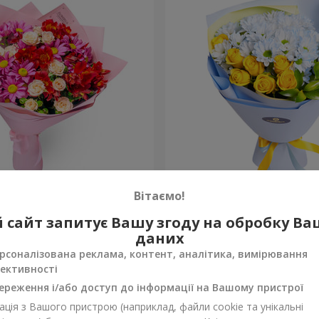
не кохання"
Букет “Казка назавжди”
Вітаємо!
1 699 грн
 сайт запитує Вашу згоду на обробку В
Замовити
даних
рсоналізована реклама, контент, аналітика, вимірювання
ективності
ереження і/або доступ до інформації на Вашому пристрої
ція з Вашого пристрою (наприклад, файли cookie та унікальні