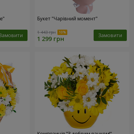
е"
Букет "Чарівний момент"
1 443 грн
Замовити
Замовити
Композиція "З добрим ранком!"