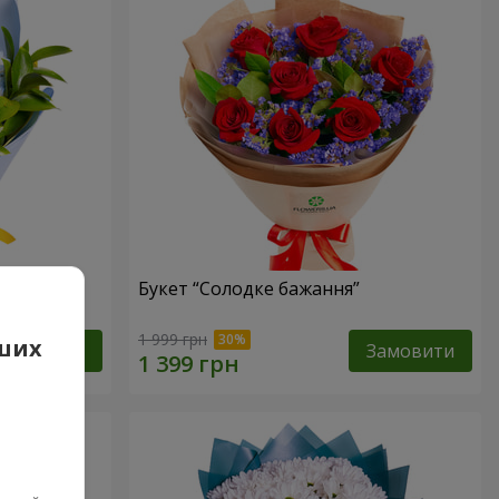
Букет “Солодке бажання”
1 999 грн
аших
Замовити
Замовити