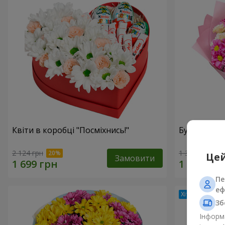
Квіти в коробці "Посміхнись!"
Букет "Ніж
2 124 грн
1 399 грн
Цей
Замовити
Пе
еф
Зб
Інформа