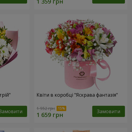
трій"
Квіти в коробці "Яскрава фантазія"
1 952 грн
Замовити
Замовити