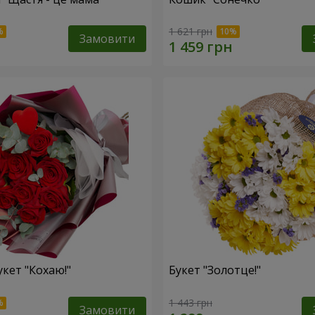
1 621 грн
Замовити
укет "Кохаю!"
Букет "Золотце!"
1 443 грн
Замовити