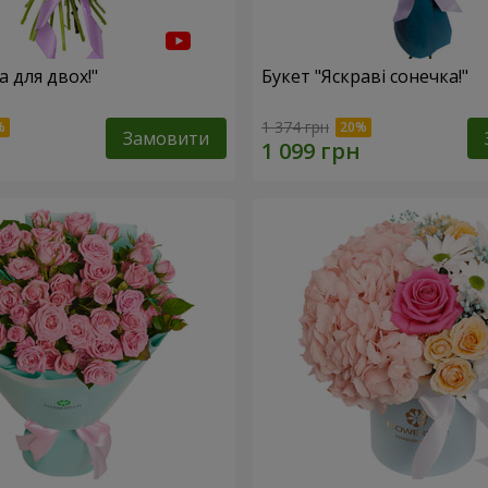
а для двох!"
Букет "Яскраві сонечка!"
1 374 грн
Замовити