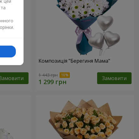
ж цей
 та
онного
орінки.
 мами"
Композиція "Берегиня Мама"
1 443 грн
Замовити
Замовити