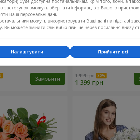
ікатори) буде доступна постачальникам. Крім того, вони, а тако
бо застосунок зможуть зберігати інформацію з Вашого пристрою
ти Ваші персональні дані.
постачальники можуть використовувати Ваші дані на підставі зак
у. Ви можете змінити свій вибір пізніше через посилання внизу ст
Налаштувати
Прийняти всі
ковий бал"
Букет "Світ починається з
1 999 грн
Замовити