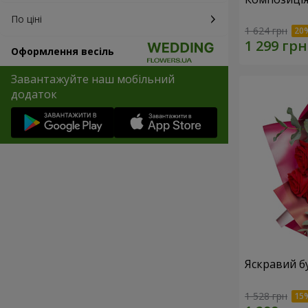
По ціні
1 624 грн
Оформлення весіль
Завантажуйте наш мобільний
додаток
Яскравий б
1 528 грн