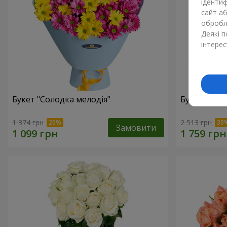
ідентиф
сайт а
обробля
Деякі 
інтерес
Букет "Солодка мелодія"
Букет "Квіт
1 374 грн
2 513 грн
Замовити