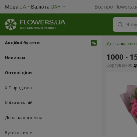
Мова:
UA
Валюта:
UAH
Все про Flowers.u
Акційні букети
Доставка квіт
1000 - 1
Новинки
Сортування:
д
Оптові ціни
ХІТ продажів
Квіти коханій
День народження
Букети тижня