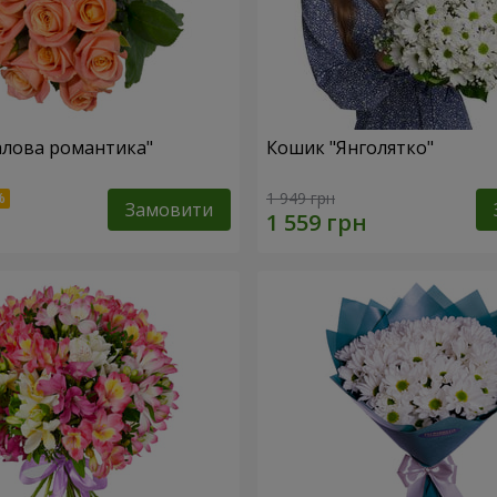
алова романтика"
Кошик "Янголятко"
1 949 грн
Замовити