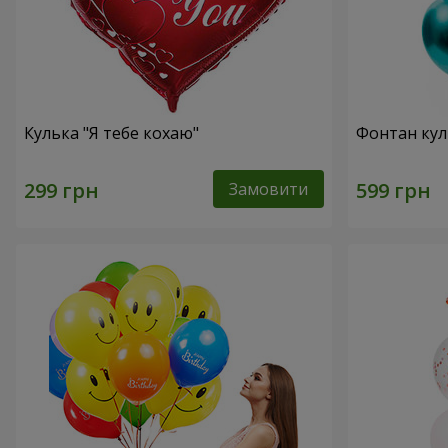
Кулька "Я тебе кохаю"
Фонтан куль
Замовити