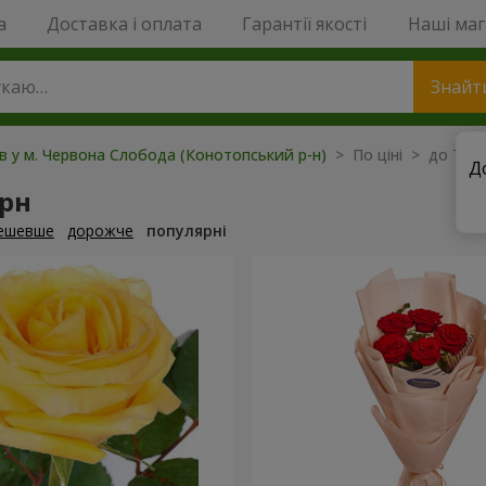
a
Доставка і оплата
Гарантії якості
Наші ма
Знайт
ів у м. Червона Слобода (Конотопський р-н)
> По ціні > до 700 
Д
грн
ешевше
дорожче
популярні