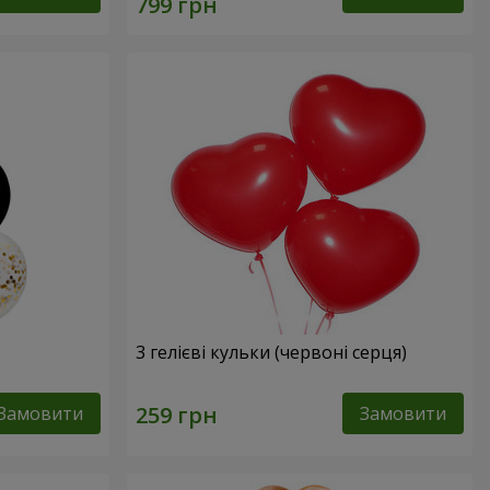
3 гелієві кульки (червоні серця)
Замовити
Замовити