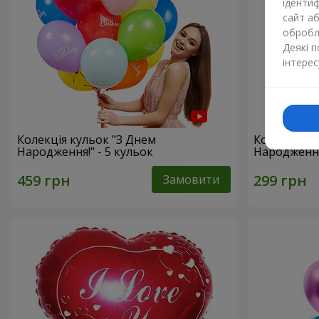
ідентиф
сайт а
обробля
Деякі 
інтерес
Колекція кульок "З Днем
Колекція к
Народження!" - 5 кульок
Народження
Замовити