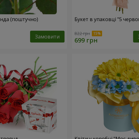
Жовта троянда (поштучно)
Букет в упаковці "5 черв
822 грн
Замовити
 троянд
Квіти у коробці "Моє диво