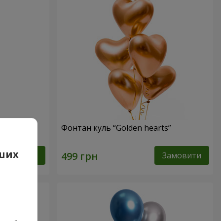
Фонтан куль “Golden hearts”
аших
Замовити
Замовити