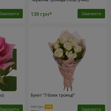
Замовити
Замовити
о)
Букет "7 білих троянд!"
999 грн
Замовити
Замовити