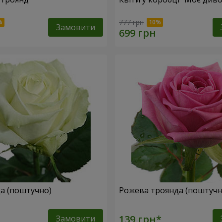
777 грн
Замовити
да (поштучно)
Рожева троянда (поштучн
Замовити