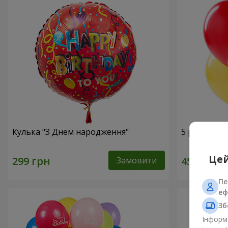
Кулька "З Днем народження"
5 різнокол
Цей
Замовити
Пе
еф
Зб
Інформа