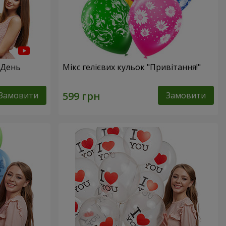
 День
Мікс гелієвих кульок "Привітання!"
Замовити
Замовити