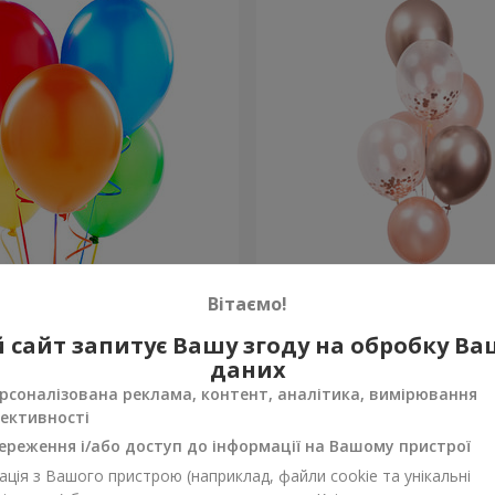
ьорових гелієвих кульок
Фонтан куль "Ніжність"
Вітаємо!
 сайт запитує Вашу згоду на обробку В
Замовити
даних
рсоналізована реклама, контент, аналітика, вимірювання
ективності
ереження і/або доступ до інформації на Вашому пристрої
ція з Вашого пристрою (наприклад, файли cookie та унікальні