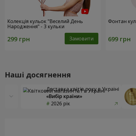
Колекція кульок "Веселий День
Фонтан куль
Народження" - 3 кульки
Замовити
Наші досягнення
Доставка квітів року в Україні
«Вибір країни»
2026 рік