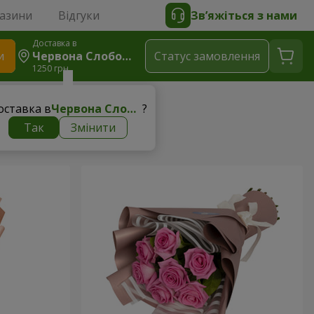
газини
Відгуки
Зв’яжіться з нами
Доставка в
и
Червона Слобода (Конотопський Р-Н)
Статус замовлення
1250 грн
грн
оставка в
Червона Слобода (Конотопський р-н)
?
Так
Змінити