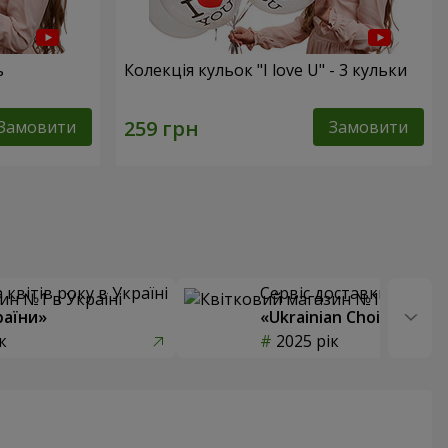
ь
Колекція кульок "I love U" - 3 кульки
Замовити
Замовити
квітів року в Україні
Сервіс доставки квітів
раїни»
«Ukrainian Choice»
к
2025 рік