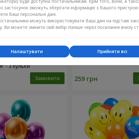
ікатори) буде доступна постачальникам. Крім того, вони, а тако
бо застосунок зможуть зберігати інформацію з Вашого пристрою
ти Ваші персональні дані.
постачальники можуть використовувати Ваші дані на підставі зак
у. Ви можете змінити свій вибір пізніше через посилання внизу ст
Налаштувати
Прийняти всі
ульок "З Днем
3 гелієві кульки (рожеві с
" - 3 кульки
Замовити