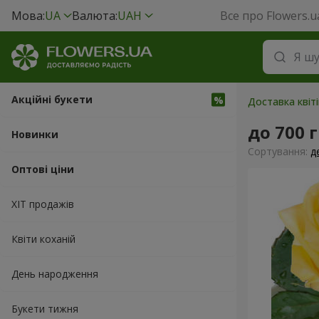
Мова:
UA
Валюта:
UAH
Все про Flowers.u
Акційні букети
Доставка квіт
до 700 
Новинки
Сортування:
д
Оптові ціни
ХІТ продажів
Квіти коханій
День народження
Букети тижня