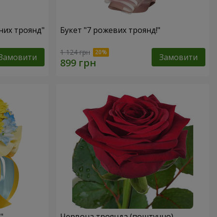
оних троянд"
Букет "7 рожевих троянд!"
1 124 грн
Замовити
Замовити
"
Червона троянда (поштучно)