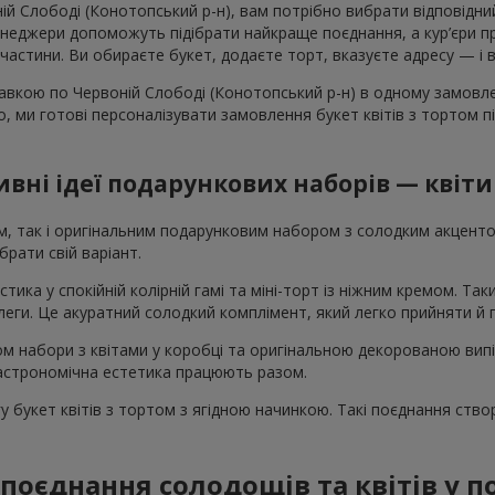
 Слободі (Конотопський р-н), вам потрібно вибрати відповідний в
джери допоможуть підібрати найкраще поєднання, а кур’єри прив
ої частини. Ви обираєте букет, додаєте торт, вказуєте адресу — і 
авкою по Червоній Слободі (Конотопський р-н) в одному замовлен
го, ми готові персоналізувати замовлення букет квітів з тортом 
вні ідеї подарункових наборів — квіти
ом, так і оригінальним подарунковим набором з солодким акцен
рати свій варіант.
стика у спокійній колірній гамі та міні-торт із ніжним кремом. Т
колеги. Це акуратний солодкий комплімент, який легко прийняти й
том набори з квітами у коробці та оригінальною декорованою вип
 гастрономічна естетика працюють разом.
 букет квітів з тортом з ягідною начинкою. Такі поєднання ство
поєднання солодощів та квітів у 