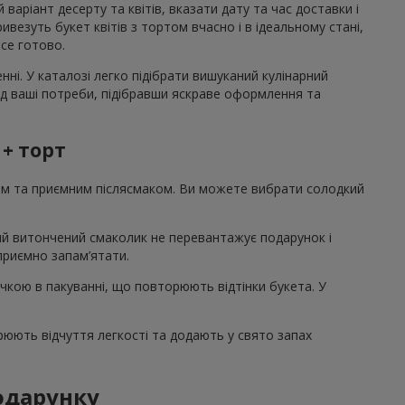
аріант десерту та квітів, вказати дату та час доставки і
езуть букет квітів з тортом вчасно і в ідеальному стані,
все готово.
ні. У каталозі легко підібрати вишуканий кулінарний
під ваші потреби, підібравши яскраве оформлення та
 + торт
том та приємним післясмаком. Ви можете вибрати солодкий
акий витончений смаколик не перевантажує подарунок і
 приємно запам’ятати.
ічкою в пакуванні, що повторюють відтінки букета. У
рюють відчуття легкості та додають у свято запах
подарунку