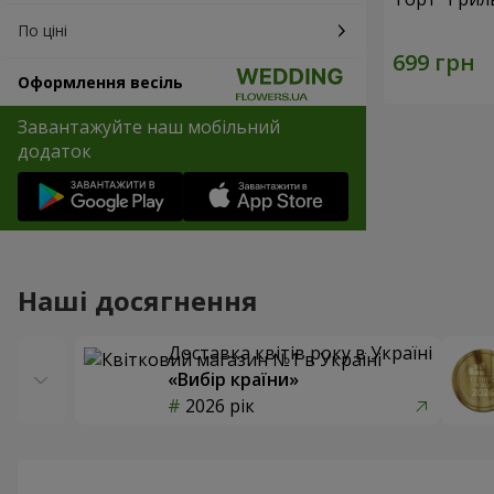
По ціні
Оформлення весіль
Завантажуйте наш мобільний
додаток
Наші досягнення
Доставка квітів року в Україні
«Вибір країни»
2026 рік