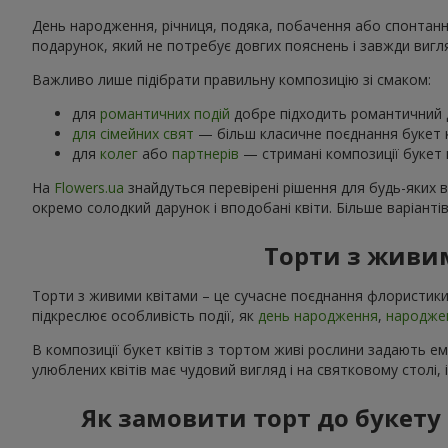
День народження, річниця, подяка, побачення або спонтанний
подарунок, який не потребує довгих пояснень і завжди вигл
Важливо лише підібрати правильну композицію зі смаком:
для
романтичних подій
добре підходить романтичний д
для сімейних свят
— більш класичне поєднання букет к
для
колег
або
партнерів
— стримані композиції букет к
На
Flowers.ua
знайдуться перевірені рішення для будь-яких 
окремо солодкий дарунок і вподобані квіти. Більше варіанті
Торти з живим
Торти з живими квітами – це сучасне поєднання флористики
підкреслює особливість події, як
день народження
,
народже
В композиції букет квітів з тортом живі рослини задають е
улюблених квітів має чудовий вигляд і на святковому столі, 
Як замовити торт до букету 