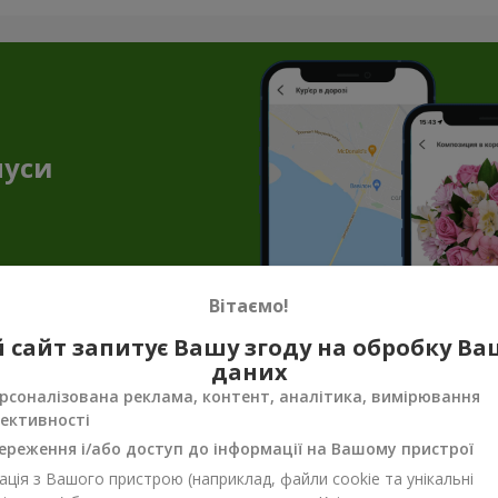
нуси
Вітаємо!
 сайт запитує Вашу згоду на обробку В
даних
тів — торт як подарунок в м. Червона С
рсоналізована реклама, контент, аналітика, вимірювання
ективності
і створюють незабутню атмосферу. Але букет квітів з тортом доз
ішення, якщо ви збираєтесь в гості, готуєтесь до побачення або
ереження і/або доступ до інформації на Вашому пристрої
уття свята.
ція з Вашого пристрою (наприклад, файли cookie та унікальні