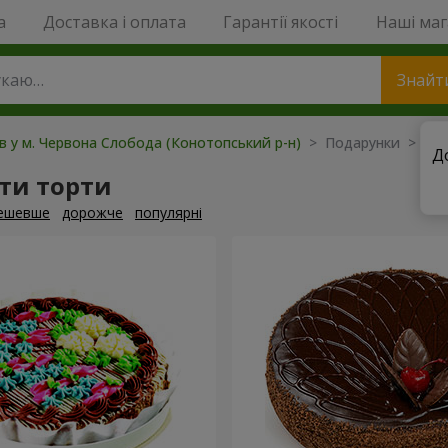
a
Доставка і оплата
Гарантії якості
Наші ма
Знайт
ів у м. Червона Слобода (Конотопський р-н)
> Подарунки > То
Д
ти торти
ешевше
дорожче
популярні