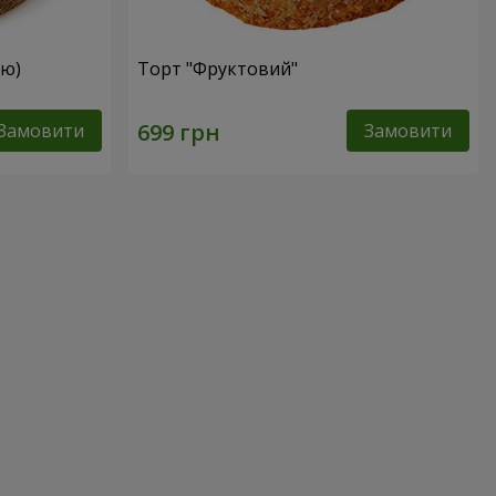
ею)
Торт "Фруктовий"
Замовити
Замовити