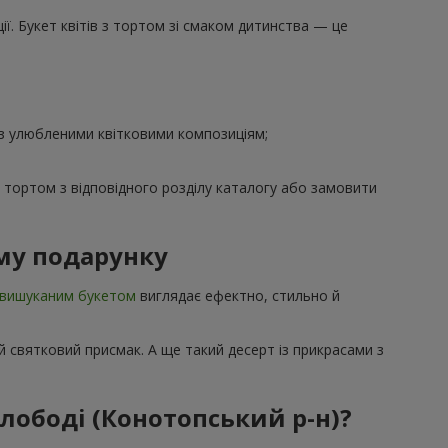
ї. Букет квітів з тортом зі смаком дитинства — це
 з улюбленими квітковими композиціям;
з тортом з відповідного розділу каталогу або замовити
му подарунку
вишуканим букетом
виглядає ефектно, стильно й
 святковий присмак. А ще такий десерт із прикрасами з
лободі (Конотопський р-н)?