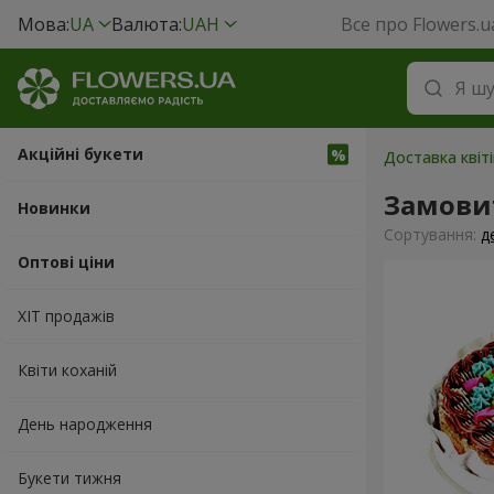
Мова:
UA
Валюта:
UAH
Все про Flowers.u
Акційні букети
Доставка квіт
Замови
Новинки
Сортування:
д
Оптові ціни
ХІТ продажів
Квіти коханій
День народження
Букети тижня