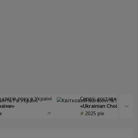
квітів року в Україні
Сервіс доставки квітів
раїни»
«Ukrainian Choice»
к
2025 рік