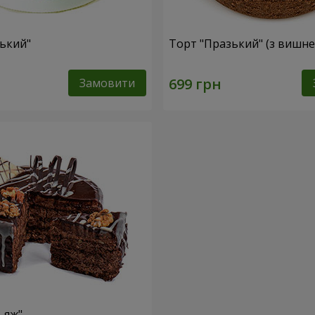
ський"
Торт "Празький" (з вишн
Замовити
ьяж"