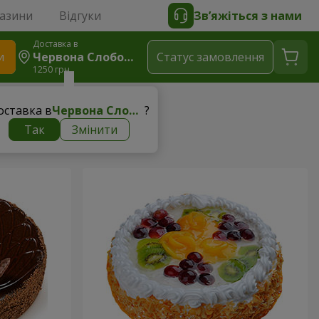
газини
Відгуки
Зв’яжіться з нами
Доставка в
и
Червона Слобода (Конотопський Р-Н)
Статус замовлення
1250 грн
рти
оставка в
Червона Слобода (Конотопський р-н)
?
Так
Змінити