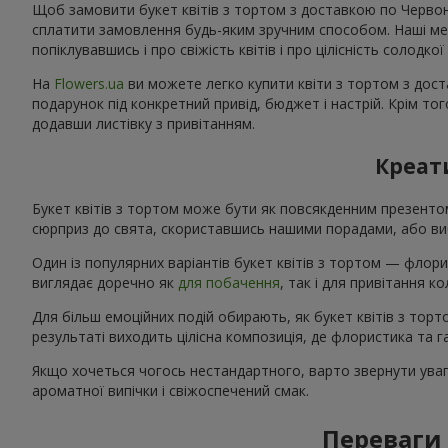
Щоб замовити букет квітів з тортом з доставкою по Червоній
сплатити замовлення будь-яким зручним способом. Наші мене
попіклувавшись і про свіжість квітів і про цілісність солодк
На
Flowers.ua
ви можете легко купити квіти з тортом з дост
подарунок під конкретний привід, бюджет і настрій. Крім то
додавши листівку з привітанням.
Креати
Букет квітів з тортом може бути як повсякденним презент
сюрприз до свята, скориставшись нашими порадами, або виб
Один із популярних варіантів букет квітів з тортом — флори
виглядає доречно як
для побачення
, так і для привітання 
Для більш емоційних подій обирають, як букет квітів з тор
результаті виходить цілісна композиція, де флористика та
Якщо хочеться чогось нестандартного, варто звернути увагу
ароматної випічки і свіжоспечений смак.
Переваги 