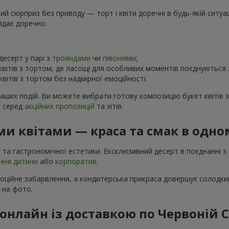
 сюрприз без приводу — торт і квіти доречні в будь-якій ситуаці
ядає доречно.
есерт у парі з
трояндами
чи
півоніями
;
вітів з тортом, де ласощі для особливих моментів поєднуються
вітів з тортом без надмірної емоційності.
ваших подій. Ви можете вибрати готову композицію букет квітів 
в серед
акційних пропозицій
та хітів.
и квітами — краса та смак в одно
 та гастрономічної естетики. Ексклюзивний десерт в поєднанні з
ння дитини
або
корпоратив
.
моційне забарвлення, а кондитерська прикраса довершує солодкий
і на фото.
онлайн із доставкою по Червоній С