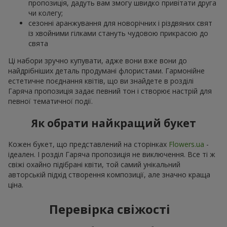
пропозиція, дадуть вам змогу швидко привітати друга
чи колегу;
сезонні аранжування для новорічних і різдвяних свят
із хвойними гілками стануть чудовою прикрасою до
свята
Ці набори зручно купувати, адже вони вже вони до
найдрібніших деталь продумані флористами. Гармонійне
естетичне поєднання квітів, що ви знайдете в розділі
Гаряча пропозиція задає певний тон і створює настрій для
певної тематичної події.
Як обрати найкращий букет
Кожен букет, що представлений на сторінках
Flowers.ua
-
ідеален. І розділ Гаряча пропозиція не виключення. Все ті ж
свіжі охайно підібрані квіти, той самий унікальний
авторській підхід створення композиції, але значно краща
ціна.
Перевірка свіжості