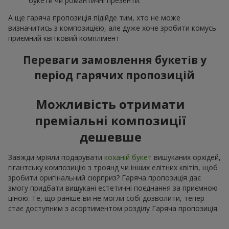
букети чи романтичні презенти.
А ще гаряча пропозиція підійде тим, хто не може
визначитись з композицією, але дуже хоче зробити комусь
приємний квітковий комплімент
Переваги замовлення букетів у
період гарячих пропозицій
Можливість отримати
преміальні композиції
дешевше
Завжди мріяли подарувати
коханій букет
вишуканих орхідей,
гігантську композицію з троянд чи інших елітних квітів, щоб
зробити оригінальний сюрприз? Гаряча пропозиція дає
змогу придбати вишукані естетичні поєднання за приємною
ціною. Те, що раніше ви не могли собі дозволити, тепер
стає доступним з асортиментом розділу Гаряча пропозиція.