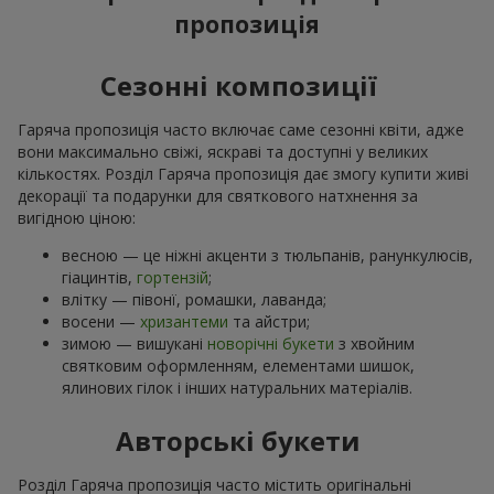
пропозиція
Сезонні композиції
Гаряча пропозиція часто включає саме сезонні квіти, адже
вони максимально свіжі, яскраві та доступні у великих
кількостях. Розділ Гаряча пропозиція дає змогу купити живі
декорації та подарунки для святкового натхнення за
вигідною ціною:
весною — це ніжні акценти з тюльпанів, ранункулюсів,
гіацинтів,
гортензій
;
влітку — півонї, ромашки, лаванда;
восени —
хризантеми
та айстри;
зимою — вишукані
новорічні букети
з хвойним
святковим оформленням, елементами шишок,
ялинових гілок і інших натуральних матеріалів.
Авторські букети
Розділ Гаряча пропозиція часто містить оригінальні