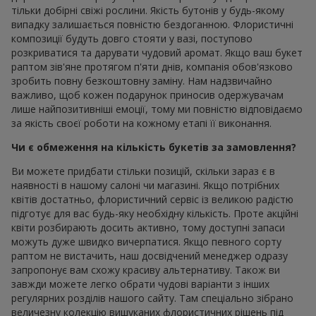
тільки добірні свіжі рослини. Якість бутонів у будь-якому
випадку залишається повністю бездоганною. Флористичні
композиції будуть довго стояти у вазі, поступово
розкриватися та дарувати чудовий аромат. Якщо ваш букет
раптом зів'яне протягом п'яти днів, компанія обов'язково
зробить повну безкоштовну заміну. Нам надзвичайно
важливо, щоб кожен подарунок приносив одержувачам
лише найпозитивніші емоції, тому ми повністю відповідаємо
за якість своєї роботи на кожному етапі її виконання.
Чи є обмеження на кількість букетів за замовлення?
Ви можете придбати стільки позицій, скільки зараз є в
наявності в нашому салоні чи магазині. Якщо потрібних
квітів достатньо, флористичний сервіс із великою радістю
підготує для вас будь-яку необхідну кількість. Проте акційні
квіти розбирають досить активно, тому доступні запаси
можуть дуже швидко вичерпатися. Якщо певного сорту
раптом не вистачить, наш досвідчений менеджер одразу
запропонує вам схожу красиву альтернативу. Також ви
завжди можете легко обрати чудові варіанти з інших
регулярних розділів нашого сайту. Там спеціально зібрано
величезну колекцію вишуканих флористичних рішень під