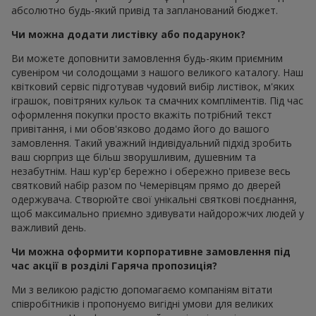
абсолютно будь-який привід та запланований бюджет.
Чи можна додати листівку або подарунок?
Ви можете доповнити замовлення будь-яким приємним
сувеніром чи солодощами з нашого великого каталогу. Наш
квітковий сервіс підготував чудовий вибір листівок, м'яких
іграшок, повітряних кульок та смачних компліментів. Під час
оформлення покупки просто вкажіть потрібний текст
привітання, і ми обов'язково додамо його до вашого
замовлення. Такий уважний індивідуальний підхід зробить
ваш сюрприз ще більш зворушливим, душевним та
незабутнім. Наш кур'єр бережно і обережно привезе весь
святковий набір разом по Чемерівцям прямо до дверей
одержувача. Створюйте свої унікальні святкові поєднання,
щоб максимально приємно здивувати найдорожчих людей у
важливий день.
Чи можна оформити корпоративне замовлення під
час акції в розділі Гаряча пропозиція?
Ми з великою радістю допомагаємо компаніям вітати
співробітників і пропонуємо вигідні умови для великих