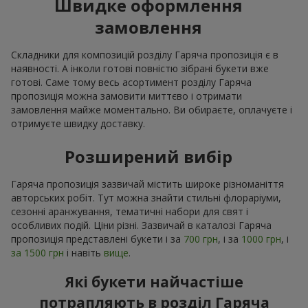
Швидке оформлення
замовлення
Складники для композицій розділу Гаряча пропозиція є в
наявності. А інколи готові повністю зібрані букети вже
готові. Саме тому весь асортимент розділу Гаряча
пропозиція можна замовити миттєво і отримати
замовлення майже моментально. Ви обираєте, оплачуєте і
отримуєте швидку доставку.
Розширений вибір
Гаряча пропозиція зазвичай містить широке різноманіття
авторських робіт. Тут можна знайти стильні флораріуми,
сезонні аранжування, тематичні набори для свят і
особливих подій. Ціни різні. Зазвичай в каталозі Гаряча
пропозиція представлені букети і за
700 грн
, і за
1000 грн
, і
за 1500 грн
і навіть
вище
.
Які букети найчастіше
потрапляють в розділ Гаряча