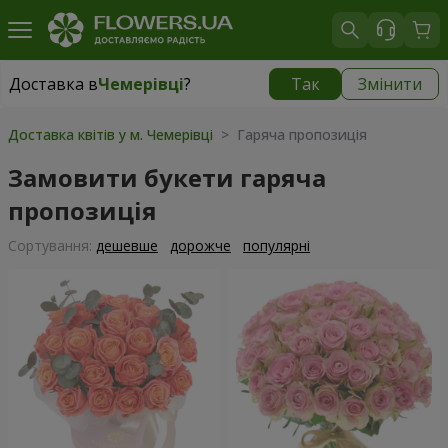
Доставка в
Чемерівці
?
Так
Змінити
Доставка в
Чемерівці
|
755 грн
Доставка квітів у м. Чемерівці
> Гаряча пропозиція
Замовити букети гаряча
пропозиція
Сортування:
дешевше
дорожче
популярні