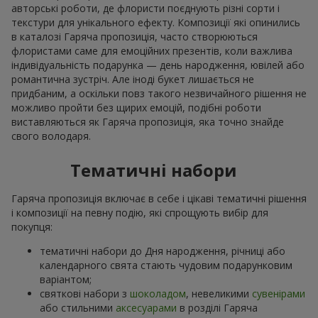
авторські роботи, де флористи поєднують різні сорти і
текстури для унікального ефекту. Композиції які опинились
в каталозі Гаряча пропозиція, часто створюються
флористами саме для емоційних презентів, коли важлива
індивідуальність подарунка — день народження, ювілей або
романтична зустріч. Але іноді букет лишається не
придбаним, а оскільки повз такого незвичайного рішення не
можливо пройти без щирих емоцій, подібні роботи
виставляються як Гаряча пропозиція, яка точно знайде
свого володаря.
Тематичні набори
Гаряча пропозиція включає в себе і цікаві тематичні рішення
і композиції на певну подію, які спрощують вибір для
покупця:
тематичні набори до Дня народження, річниці або
календарного свята стають чудовим подарунковим
варіантом;
святкові набори з
шоколадом
, невеликими
сувенірами
або стильними
аксесуарами
в розділі Гаряча