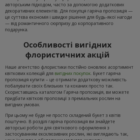
авторським підходом, часто за допомогою додаткових
декоративних елементів. Для покупця гаряча пропозиція —
це суттєва економія і швидке рішення для будь-якої нагоди
— від романтичного сюрпризу до корпоративного
подарунка.
Особливості вигідних
флористичних акцій
Наше агентство флористики постійно оновлює асортимент
квіткових колекцій для
вигідних покупок
. Букет гаряча
пропозиція купити – це отримати додаткову можливість
побалувати своїх близьких та коханих просто так.
Скориставшись каталогом Гаряча пропозиція, ви можете
придбати квіткові пропозиції з преміальних рослин на
вигідних умовах.
При цьому не буде не просто складений букет з квітів
поштучно. В розділі гаряча пропозиція ви знайдете
авторські роботи для святкового оформлення з
застосуванням ексклюзивних рослин, які виглядають так,