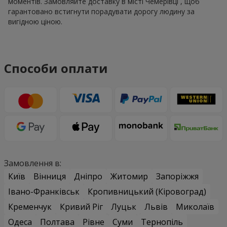
моментів. Замовляйте доставку в місті Чемерівці , щоб
гарантовано встигнути порадувати дорогу людину за
вигідною ціною.
Способи оплати
Замовлення в:
Київ
Вінниця
Дніпро
Житомир
Запоріжжя
Івано-Франківськ
Кропивницький (Кіровоград)
Кременчук
Кривий Ріг
Луцьк
Львів
Миколаїв
Одеса
Полтава
Рівне
Суми
Тернопіль