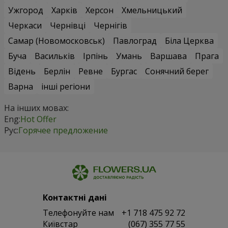
Ужгород
Харків
Херсон
Хмельницький
Черкаси
Чернівці
Чернігів
Самар (Новомосковськ)
Павлоград
Біла Церква
Буча
Васильків
Ірпінь
Умань
Варшава
Прага
Відень
Берлін
Ревне
Бургас
Сонячний берег
Варна
інші регіони
На інших мовах:
Eng:
Hot Offer
Рус:
Горячее предложение
Контактні дані
Телефонуйте нам
+1 718 475 92 72
Київстар
(067) 355 77 55