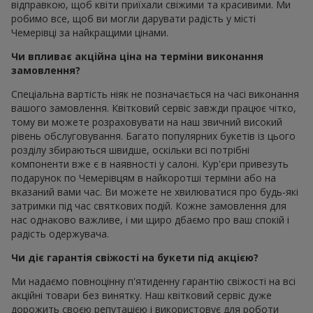
відправкою, щоб квіти приїхали свіжими та красивими. Ми
робимо все, щоб ви могли дарувати радість у місті
Чемерівці за найкращими цінами.
Чи впливає акційна ціна на терміни виконання
замовлення?
Спеціальна вартість ніяк не позначається на часі виконання
вашого замовлення. Квітковий сервіс завжди працює чітко,
тому ви можете розраховувати на наш звичний високий
рівень обслуговування. Багато популярних букетів із цього
розділу збираються швидше, оскільки всі потрібні
компоненти вже є в наявності у салоні. Кур'єри привезуть
подарунок по Чемерівцям в найкоротші терміни або на
вказаний вами час. Ви можете не хвилюватися про будь-які
затримки під час святкових подій. Кожне замовлення для
нас однаково важливе, і ми щиро дбаємо про ваш спокій і
радість одержувача.
Чи діє гарантія свіжості на букети під акцією?
Ми надаємо повноцінну п'ятиденну гарантію свіжості на всі
акційні товари без винятку. Наш квітковий сервіс дуже
дорожить своєю репутацією і використовує для роботи