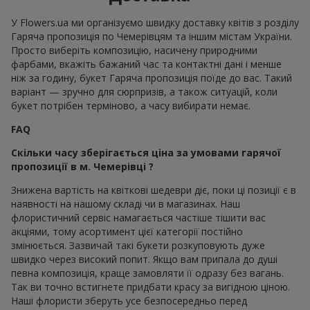
У Flowers.ua ми організуємо швидку доставку квітів з розділу
Гаряча пропозиція по Чемерівцям та іншим містам України.
Просто виберіть композицію, насичену природними
фарбами, вкажіть бажаний час та контактні дані і менше
ніж за годину, букет Гаряча пропозиція поїде до вас. Такий
варіант — зручно для сюрпризів, а також ситуацій, коли
букет потрібен терміново, а часу вибирати немає.
FAQ
Скільки часу зберігається ціна за умовами гарячої
пропозиції в м. Чемерівці ?
Знижена вартість на квіткові шедеври діє, поки ці позиції є в
наявності на нашому складі чи в магазинах. Наш
флористичний сервіс намагається частіше тішити вас
акціями, тому асортимент цієї категорії постійно
змінюється. Зазвичай такі букети розкуповують дуже
швидко через високий попит. Якщо вам припала до душі
певна композиція, краще замовляти її одразу без вагань.
Так ви точно встигнете придбати красу за вигідною ціною.
Наші флористи зберуть усе безпосередньо перед