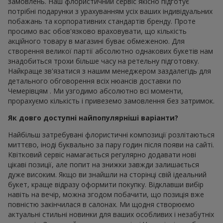
замовлень. Наш флористичний сервіс якісно підготує
потрібні подарунки з урахуванням усіх ваших індивідуальних
побажань та корпоративних стандартів бренду. Проте
просимо вас обов'язково враховувати, що кількість
акційного товару в магазині буває обмеженою. Для
створення великої партії абсолютно однакових букетів нам
знадобиться трохи більше часу на ретельну підготовку.
Найкраще зв'язатися з нашим менеджером заздалегідь для
детального обговорення всіх нюансів доставки по
Чемерівцям . Ми узгодимо абсолютно всі моменти,
прорахуємо кількість і привеземо замовлення без затримок.
Як довго доступні найпопулярніші варіанти?
Найбільш затребувані флористичні композиції розлітаються
миттєво, іноді буквально за пару годин після появи на сайті.
Квітковий сервіс намагається регулярно додавати нові
цікаві позиції, але попит на знижки завжди залишається
дуже високим. Якщо ви знайшли на сторінці свій ідеальний
букет, краще відразу оформити покупку. Відклавши вибір
навіть на вечір, можна згодом побачити, що позиція вже
повністю закінчилася в салонах. Ми щодня створюємо
актуальні стильні новинки для ваших особливих і незабутніх