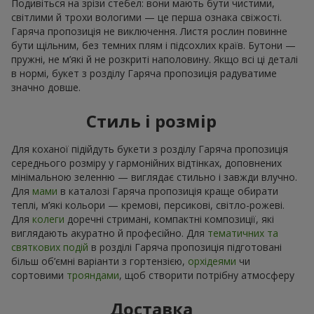
Подивіться на зрізи стебел: вони мають бути чистими,
світлими й трохи вологими — це перша ознака свіжості.
Гаряча пропозиція не виключення. Листя рослин повинне
бути щільним, без темних плям і підсохлих країв. Бутони —
пружні, не м’які й не розкриті наполовину. Якщо всі ці деталі
в нормі, букет з розділу Гаряча пропозиція радуватиме
значно довше.
Стиль і розмір
Для коханої підійдуть букети з розділу Гаряча пропозиція
середнього розміру у гармонійних відтінках, доповнених
мінімальною зеленню — виглядає стильно і завжди влучно.
Для
мами
в каталозі Гаряча пропозиція краще обирати
теплі, м’які кольори — кремові, персикові, світло-рожеві.
Для
колеги
доречні стримані, компактні композиції, які
виглядають акуратно й професійно. Для
тематичних та
святкових подій
в розділі Гаряча пропозиція підготовані
більш об’ємні варіанти з гортензією,
орхідеями
чи
сортовими
трояндами
, щоб створити потрібну атмосферу
Доставка