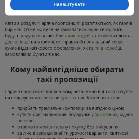
розуміємо, що квітів замовлено більше ніж потрібно,
Налаштувати
робимо привабливі варіанти дешевшими, зберігши
якість
Квіти з розділу “Гаряча пропозиція" розлітаються, як гарячі
пиріжки. Отже можете не сумніватись: вони свіжі, якісні і
будуть радувати ваших
близьких людей
та знайомих доволі
довго. А ще ви отримаєте справжній преміальний сервіс і
сучасні ідеї квіткового оформлення, як
квіти в коробці
,
замовляючи букети в нас.
Кому найвигідніше обирати
такі пропозиції
Гаряча пропозиція вигідна всім, незалежно від того готуєте
ви подарунок до свята чи просто так. Кожен хто хоче:
придбати преміальні композиції за вигідною ціною.
купити оригінальні живі подарунки
для коханих
, рідних
чи
колег
.
отримати моментальну покупку без очікування.
за лічені секунди знайти урочисті варіанти, святкові