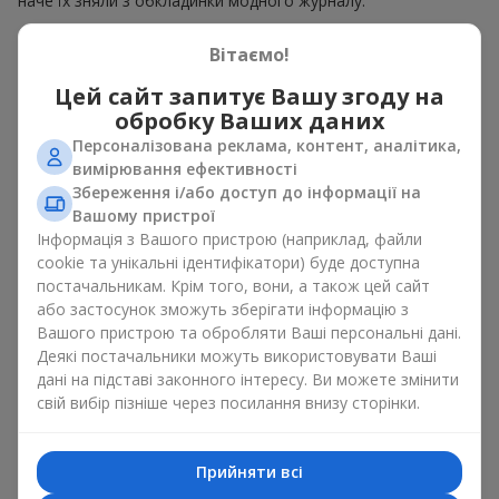
наче їх зняли з обкладинки модного журналу.
Гаряча пропозиція — це вишукані дизайнерські ансамблі та
Вітаємо!
елегантні композиції за гарячими цінами, що естетично
поєднують в собі різноманіття форм, кольорів та фактур.
Цей сайт запитує Вашу згоду на
Тут часто з'являються творчі пропозиції з
сезонних рослин
,
обробку Ваших даних
а також тематичні набори для свят і особливих подій
Персоналізована реклама, контент, аналітика,
вимірювання ефективності
Чому ціни на композиції
Збереження і/або доступ до інформації на
можуть бути нижчими
Вашому пристрої
Інформація з Вашого пристрою (наприклад, файли
Гаряча пропозиція — це не квіти які втратили свою свіжість.
cookie та унікальні ідентифікатори) буде доступна
Адже ми гарантуємо термін зберігання кожного букета в
постачальникам. Крім того, вони, а також цей сайт
ідеальному стані щонайменше протягом 5 днів. Ціни на
або застосунок зможуть зберігати інформацію з
квіти гаряча пропозиція знижуються через:
Вашого пристрою та обробляти Ваші персональні дані.
Деякі постачальники можуть використовувати Ваші
сезонність квітів — у пік цвітіння троянд, півоній або
дані на підставі законного інтересу. Ви можете змінити
гортензій ціни нижчі.
свій вибір пізніше через посилання внизу сторінки.
планове оновлення асортименту — старі композиції
продають швидше, щоб звільнити місце для нових
авторських букетів.
Прийняти всі
надходження великої партії квітів – коли ми