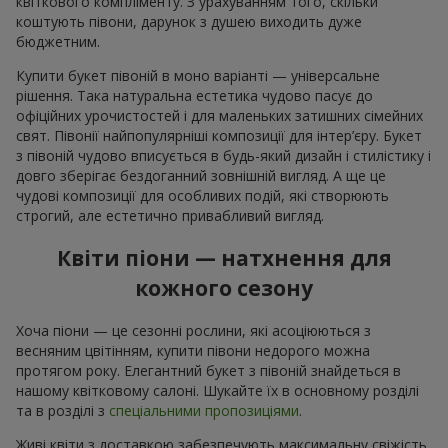
квіткового компліменту. З урахуванням того, скільки
коштують півони, дарунок з душею виходить дуже
бюджетним.
Купити букет півоній в моно варіанті — універсальне
рішення. Така натуральна естетика чудово пасує до
офіційних урочистостей і для маленьких затишних сімейних
свят. Півонії найпопулярніші композиції для інтер’єру. Букет
з півоній чудово вписується в будь-який дизайн і стилістику і
довго зберігає бездоганний зовнішній вигляд. А ще це
чудові композиції для особливих подій, які створюють
строгий, але естетично привабливий вигляд.
Квіти піони — натхнення для
кожного сезону
Хоча піони — це сезонні рослини, які асоціюються з
весняним цвітінням, купити півони недорого можна
протягом року. Елегантний букет з півоній знайдеться в
нашому квітковому салоні. Шукайте їх в основному розділі
та в розділі з
спеціальними пропозиціями
.
Живі квіти з доставкою забезпечують максимальну свіжість