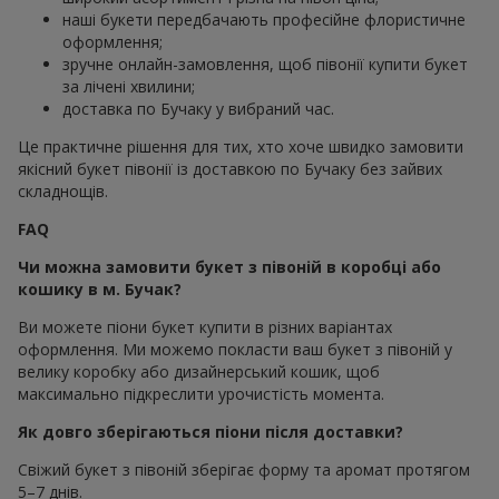
наші букети передбачають професійне флористичне
оформлення;
зручне онлайн-замовлення, щоб півонії купити букет
за лічені хвилини;
доставка по Бучаку у вибраний час.
Це практичне рішення для тих, хто хоче швидко замовити
якісний букет півонії із доставкою по Бучаку без зайвих
складнощів.
FAQ
Чи можна замовити букет з півоній в коробці або
кошику в м. Бучак?
Ви можете піони букет купити в різних варіантах
оформлення. Ми можемо покласти ваш букет з півоній у
велику коробку або дизайнерський кошик, щоб
максимально підкреслити урочистість момента.
Як довго зберігаються піони після доставки?
Свіжий букет з півоній зберігає форму та аромат протягом
5–7 днів.