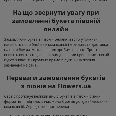
На що звернути увагу при
замовленні букета півоній
онлайн
Замовляючи букет з півоній онлайн, варто уточнити
наявність потрібної вам композиції і можливість доставки
на потрібну дату. все інше ми зробимо за вас. Просто
впишіть контактні данні отримувача і ми привеземо свіжий
букет з півоній і вручимо прямо в руки. Ціна півонів
зазначена на сайті.
Переваги замовлення букетів
з піонів на Flowers.ua
Сервіс пропонує великий вибір букетів з півоній різних
форматів — від класичних моно букетів до дизайнерських
композицій. Серед ключових переваг:
широкий асортимент і різна на півон ціна;