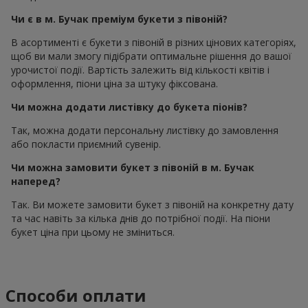
Чи є в м. Бучак преміум букети з півоній?
В асортименті є букети з півоній в різних цінових категоріях,
щоб ви мали змогу підібрати оптимальне рішення до вашої
урочистої події. Вартість залежить від кількості квітів і
оформлення, піони ціна за штуку фіксована.
Чи можна додати листівку до букета піонів?
Так, можна додати персональну листівку до замовлення
або покласти приємний сувенір.
Чи можна замовити букет з півоній в м. Бучак
наперед?
Так. Ви можете замовити букет з півоній на конкретну дату
та час навіть за кілька днів до потрібної події. На піони
букет ціна при цьому не зміниться.
Способи оплати