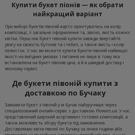
Купити букет піонів — як обрати
найкращий варіант
При виборі букетів півоній варто орієнтуватись на колір
композиції, її загальне оформлення та, звісно, якість кожної
квітки. Перш ніж букет півоній купити завжди звертайте
увагу на свіжість бутонів та стебел, а також якість і колір
пелюсток. У нас ви можете купити букети півоній найвищої
якості на вигідних умовах. І питання не лише в тому яка
встановлена на букет півонів ціна, а й в швидкій доствіці і
якісному сервісі.
Де букети півоній купити з
доставкою по Бучаку
Замовити букет з півоній у м Бучак найзручніше через
спеціалізований онлайн-сервіс з доставкою Flowers.ua. У нас
представлений широкий асортимент готових композицій, а
також можливість збору букета під замовлення.
Доставляємо квіти півонії по Бучаку за лічені години або
привозимо за потрібною адресою у потрібний день та час.