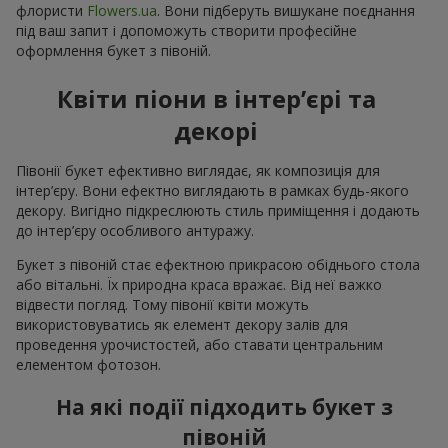
флористи
Flowers.ua
. Вони підберуть вишукане поєднання
під ваш запит і допоможуть створити професійне
оформлення букет з півоній.
Квіти піони в інтер’єрі та
декорі
Півонії букет ефективно виглядає, як композиція для
інтер’єру. Вони ефектно виглядають в рамках будь-якого
декору. Вигідно підкреслюють стиль приміщення і додають
до інтер’єру особливого антуражу.
Букет з півоній стає ефектною прикрасою обіднього стола
або вітальні. Їх природна краса вражає. Від неї важко
відвести погляд. Тому півонії квіти можуть
використовуватись як елемент декору залів для
проведення урочистостей, або ставати центральним
елементом фотозон.
На які події підходить букет з
півоній