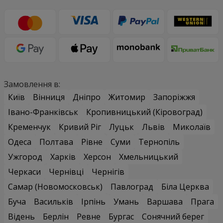
Замовлення в:
Київ
Вінниця
Дніпро
Житомир
Запоріжжя
Івано-Франківськ
Кропивницький (Кіровоград)
Кременчук
Кривий Ріг
Луцьк
Львів
Миколаїв
Одеса
Полтава
Рівне
Суми
Тернопіль
Ужгород
Харків
Херсон
Хмельницький
Черкаси
Чернівці
Чернігів
Самар (Новомосковськ)
Павлоград
Біла Церква
Буча
Васильків
Ірпінь
Умань
Варшава
Прага
Відень
Берлін
Ревне
Бургас
Сонячний берег