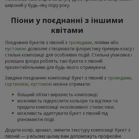
широкий у будь–яку пору року.
Піони у поєднанні з іншими
квітами
Поєднання букетів з півоній з
трояндами
, ліліями або
еустомою
дозволяє створювати флористику преміум-класу і
стильні композиції для особливих подій. Стильна упаковка і
розкішна флора роблять такі букети з півоній
презентабельними для будь-якого отримувача.
Завдяки поєднанню композиції букет з півоній з
трояндами
,
гортензією
,
еустомою
можна отримати:
більший об’єм і виразність композиції;
можливість підкреслити кольори та відтінки та
придати композиції ексклюзивної стилистики;
можливість адаптувати букет з півоній під
різноманітні події.
Додати колір, аромат, змінити текстуру композиції букет з
півоній — у всьому цьому вам допоможуть професійні