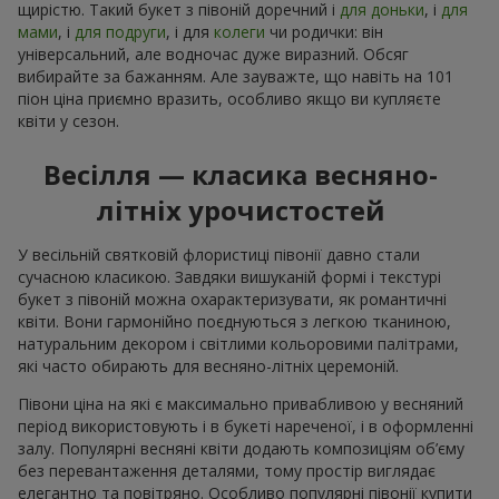
щирістю. Такий букет з півоній доречний і
для доньки
, і
для
мами
, і
для подруги
, і для
колеги
чи родички: він
універсальний, але водночас дуже виразний. Обсяг
вибирайте за бажанням. Але зауважте, що навіть на 101
піон ціна приємно вразить, особливо якщо ви купляєте
квіти у сезон.
Весілля — класика весняно-
літніх урочистостей
У весільній святковій флористиці півонії давно стали
сучасною класикою. Завдяки вишуканій формі і текстурі
букет з півоній можна охарактеризувати, як романтичні
квіти. Вони гармонійно поєднуються з легкою тканиною,
натуральним декором і світлими кольоровими палітрами,
які часто обирають для весняно-літніх церемоній.
Півони ціна на які є максимально привабливою у весняний
період використовують і в букеті нареченої, і в оформленні
залу. Популярні весняні квіти додають композиціям об’єму
без перевантаження деталями, тому простір виглядає
елегантно та повітряно. Особливо популярні півонії купити