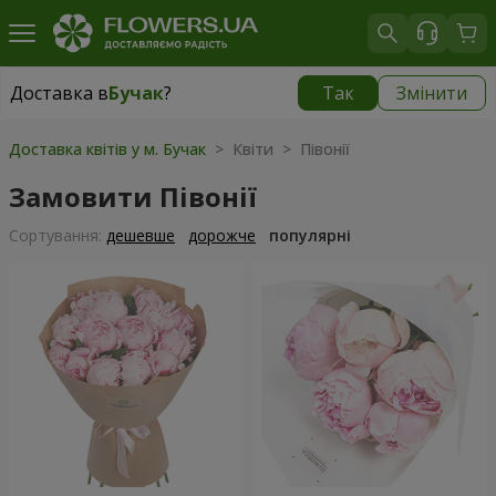
Доставка в
Бучак
?
Так
Змінити
Доставка в
Бучак
|
1250 грн
Доставка квітів у м. Бучак
> Квіти > Півонії
Замовити Півонії
Сортування:
дешевше
дорожче
популярні