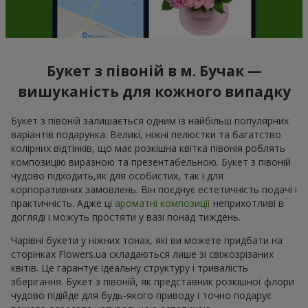
Букет з півоній в м. Бучак —
вишуканість для кожного випадку
Букет з півоній залишається одним із найбільш популярних
варіантів подарунка. Великі, ніжні пелюстки та багатство
колірних відтінків, що має розкішна квітка півонія роблять
композицію виразною та презентабельною. Букет з півоній
чудово підходить,як для особистих, так і для
корпоративних замовлень. Він поєднує естетичність подачі і
практичність. Адже ці
ароматні композиції
неприхотливі в
догляді і можуть простяти у вазі понад тиждень.
Чарівні букети у ніжних тонах, які ви можете придбати на
сторінках Flowers.ua складаються лише зі свіжозрізаних
квітів. Це гарантує ідеальну структуру і тривалість
зберігання. Букет з півоній, як представник розкішної флори
чудово підійде для будь-якого приводу і точно подарує