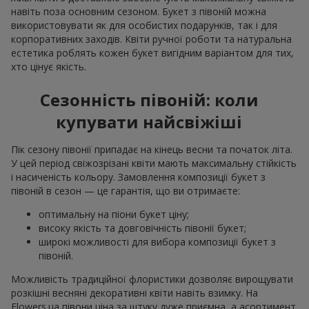
навіть поза основним сезоном. Букет з півоній можна
використовувати як для особистих подарунків, так і для
корпоративних заходів. Квіти ручної роботи та натуральна
естетика роблять кожен букет вигідним варіантом для тих,
хто цінує якість.
Сезонність півоній: коли
купувати найсвіжіші
Пік сезону півонії припадає на кінець весни та початок літа.
У цей період свіжозрізані квіти мають максимальну стійкість
і насиченість кольору. Замовлення композиції букет з
півоній в сезон — це гарантія, що ви отримаєте:
оптимальну на піони букет ціну;
високу якість та довговічність півонії букет;
широкі можливості для вибора композиції букет з
півоній.
Можливість традиційної флористики дозволяє вирощувати
розкішні весняні декоративні квіти навіть взимку. На
Flowers.ua півони ціна за штуку дуже приємна, а асортимент