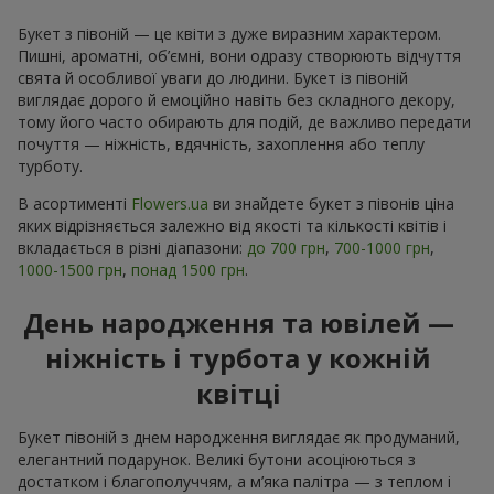
Букет з півоній — це квіти з дуже виразним характером.
Пишні, ароматні, об’ємні, вони одразу створюють відчуття
свята й особливої уваги до людини. Букет із півоній
виглядає дорого й емоційно навіть без складного декору,
тому його часто обирають для подій, де важливо передати
почуття — ніжність, вдячність, захоплення або теплу
турботу.
В асортименті
Flowers.ua
ви знайдете букет з півонів ціна
яких відрізняється залежно від якості та кількості квітів і
вкладається в різні діапазони:
до 700 грн
,
700-1000 грн
,
1000-1500 грн
,
понад 1500 грн
.
День народження та ювілей —
ніжність і турбота у кожній
квітці
Букет півоній з днем народження виглядає як продуманий,
елегантний подарунок. Великі бутони асоціюються з
достатком і благополуччям, а м’яка палітра — з теплом і