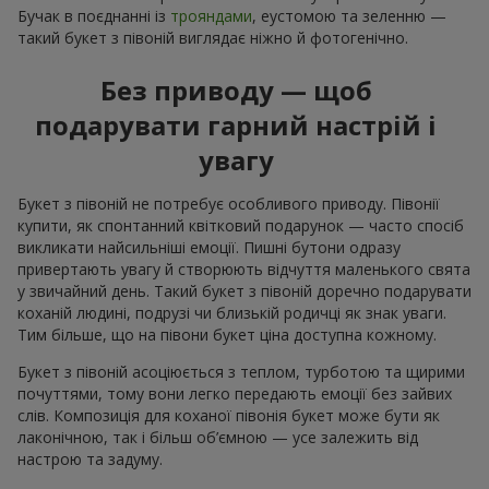
Бучак в поєднанні із
трояндами
, еустомою та зеленню —
такий букет з півоній виглядає ніжно й фотогенічно.
Без приводу — щоб
подарувати гарний настрій і
увагу
Букет з півоній не потребує особливого приводу. Півонії
купити, як спонтанний квітковий подарунок — часто спосіб
викликати найсильніші емоції. Пишні бутони одразу
привертають увагу й створюють відчуття маленького свята
у звичайний день. Такий букет з півоній доречно подарувати
коханій людині, подрузі чи близькій родичці як знак уваги.
Тим більше, що на півони букет ціна доступна кожному.
Букет з півоній асоціюється з теплом, турботою та щирими
почуттями, тому вони легко передають емоції без зайвих
слів. Композиція для коханої півонія букет може бути як
лаконічною, так і більш об’ємною — усе залежить від
настрою та задуму.