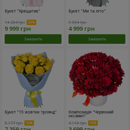
Букет "Хрещатик"
Букет "Ми та літо"
14 284 грн
5 554 грн
Замовити
Замовити
Букет "15 жовтих троянд"
Композиція "Червоний
оксамит"
8 177 грн
4 110 грн