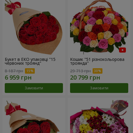
Букет в ЕКО упаковці "15
Кошик "51 різнокольорова
червоних троянд"
троянда"
8 187 грн
29 713 грн
Замовити
Замовити