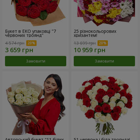
Букет в ЕКО упаковці "7
25 різнокольорових
червоних троянд"
хризантем!
4 574 грн
13 699 грн
Замовити
Замовити
Авторський букет "11 білих
51 червона і біла троянда!