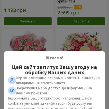
хризантем
2 888 грн
Замовити
Замовити
Вітаємо!
Цей сайт запитує Вашу згоду на
обробку Ваших даних
Персоналізована реклама, контент, аналітика,
Букет "Королева
Квіти в коробці "Помпадур"
вимірювання ефективності
Карибського моря"
Збереження і/або доступ до інформації на
2 824 грн
6 499 грн
Вашому пристрої
Інформація з Вашого пристрою (наприклад, файли
cookie та унікальні ідентифікатори) буде доступна
Замовити
Замовити
постачальникам. Крім того, вони, а також цей сайт