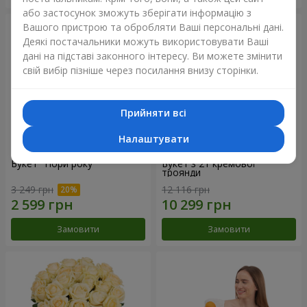
або застосунок зможуть зберігати інформацію з
Вашого пристрою та обробляти Ваші персональні дані.
Деякі постачальники можуть використовувати Ваші
дані на підставі законного інтересу. Ви можете змінити
свій вибір пізніше через посилання внизу сторінки.
Прийняти всі
Налаштувати
Букет "Пори року"
Букет з 21 кремової
троянди
3 249 грн
12 116 грн
Замовити
Замовити