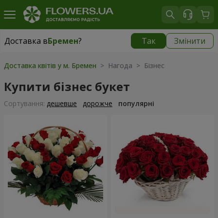
Доставка в
Бремен
?
Так
Змінити
Доставка в
Бремен
|
безкоштовно
Доставка квітів у м. Бремен
> Нагода > Бізнес
Купити бізнес букет
Сортування:
дешевше
дорожче
популярні