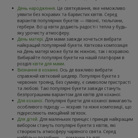
День народження
. Це святкування, яке неможливо
уявити без яскравих та барвистих квітів. Серед
варіантів популярних букетів — півонії, тюльпани,
гербери. Всі ці квіти додають радості і тепла у будь-
яку урочисту атмосферу.
День матері
. Для мами завжди хочеться вибрати
найкращий популярний букети. Квіткова композиція
на День матері може бути як ніжною, так і яскравою.
Вибирайте популярні букети на нашій платформі в
розділі
квіти для мами
.
Визнання в коханні
. Ось де важливо вибрати
справжній квітковий шедевр. Популярні букети з
червоних троянд, без сумніву, є символом пристрасті
та любові. Такі популярні букети завжди стануть
безпрограшним варіантом для квітів для коханої.
Для коханої
. Популярні букети для коханої вимагають
особливого підходу — яскраві та ніжні композиції, що
підкреслюють емоційний зв'язок.
Для дітей
. Для маленьких принцес і принців найкращим
вибором стануть популярні букети з квітів, які
створюють атмосферу чарівного свята. Серед
найбільш потрібних — ромашки та лілії.