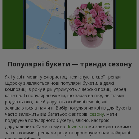
Популярні букети — тренди сезону
Як і у світі моди, у флористиці теж існують свої тренди.
Щороку з'являються нові популярні букети, а деякі
композиції з року в рік утримують лідерські позиції серед
клієнтів. Ті популярні букети, що зараз на піку, не тільки
радують око, але й дарують особливі емоції, які
залишаються в пам'яті. Вибір популярних квітів для букетів
часто залежить від багатьох факторів:
сезону
, мети
подарунка популярного букету і, звісно, настрою
дарувальника. Саме тому на
flowers.ua
ми завжди стежимо
за квітковими трендами року та пропонуємо вам найкращі
популярні букети.