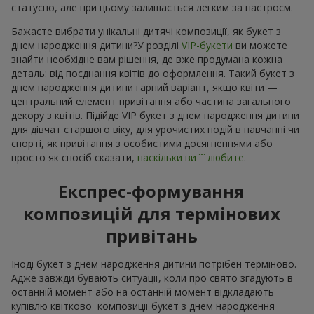
статусно, але при цьому залишається легким за настроєм.
Бажаєте вибрати унікальні дитячі композиції, як букет з
днем народження дитини?У розділі
VIP-букети
ви можете
знайти необхідне вам рішення, де вже продумана кожна
деталь: від поєднання квітів до оформлення. Такий букет з
днем народження дитини гарний варіант, якщо квіти —
центральний елемент привітання або частина загального
декору з квітів. Підійде VIP букет з днем народження дитини
для дівчат старшого віку, для урочистих подій в навчанні чи
спорті, як привітання з особистими досягненнями або
просто як спосіб сказати,
наскільки ви її любите
.
Експрес-формування
композицій для термінових
привітань
Іноді букет з днем народження дитини потрібен терміново.
Адже завжди бувають ситуації, коли про свято згадують в
останній момент або на останній момент відкладають
купівлю квіткової композиції букет з днем народження