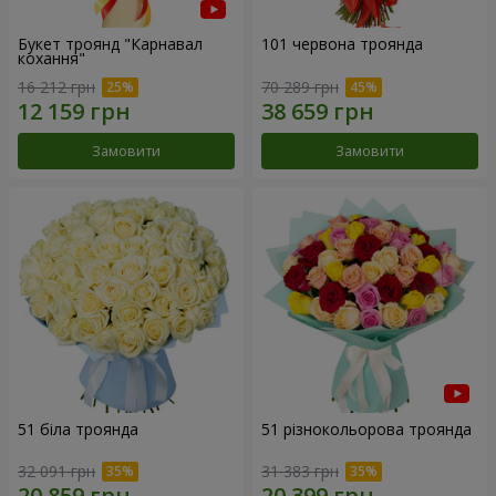
Букет троянд "Карнавал
101 червона троянда
кохання"
16 212 грн
70 289 грн
Замовити
Замовити
51 біла троянда
51 різнокольорова троянда
32 091 грн
31 383 грн