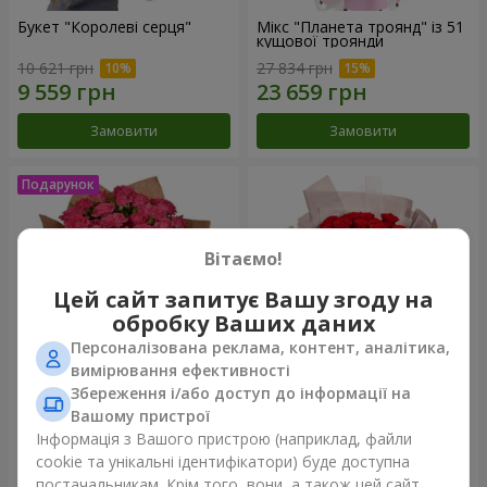
Букет "Королеві серця"
Мікс "Планета троянд" із 51
кущової троянди
10 621 грн
27 834 грн
Замовити
Замовити
Вітаємо!
Цей сайт запитує Вашу згоду на
обробку Ваших даних
Персоналізована реклама, контент, аналітика,
вимірювання ефективності
Збереження і/або доступ до інформації на
Букет "Чарівність" з
Букет з упаковкою "25
Вашому пристрої
повітряними кульками
червоних троянд"
Інформація з Вашого пристрою (наприклад, файли
9 124 грн
17 691 грн
cookie та унікальні ідентифікатори) буде доступна
постачальникам. Крім того, вони, а також цей сайт