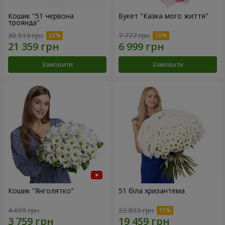
Кошик "51 червона
Букет "Казка мого життя"
троянда"
30 513 грн
7 777 грн
Замовити
Замовити
Кошик "Янголятко"
51 біла хризантема
4 699 грн
22 893 грн