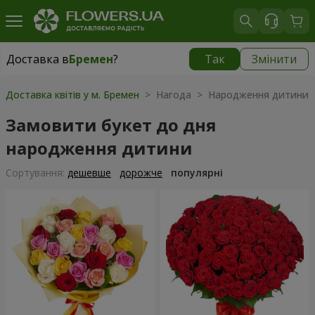
Доставка в
Бремен
?
Так
Змінити
Доставка в
Бремен
|
безкоштовно
Доставка квітів у м. Бремен
> Нагода > Народження дитини
Замовити букет до дня
народження дитини
Сортування:
дешевше
дорожче
популярні