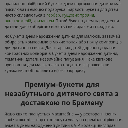
правильно підібраний букет з днем народження дитини має
підсилювати емоцію подарунка. Барвисті букети для дітей
часто складаються з
гербер
,
кущових троянд
,
альстромерій
,
хризантем
. Такий букет з днем народження
дитини довго зберігає свіжість і виглядає життєрадісно.
Як букет з днем народження дитини для малюків, зазвичай
обирають композицію в м’яких тонах або ніжну композицію
для дитячого свята. Для старших дітей доречно додання
контрастних кольорів в букет з днем народження дитини,
тематичні деталі, незвичайне пакування. Таке квіткове
привітання для малюка легко поєднати з іграшкою чи
кульками, щоб посилити ефект сюрпризу.
Преміум-букети для
незабутнього дитячого свята з
доставкою по Бремену
Якщо свято планується масштабне — у ресторані, івент-
залі чи школі — варто звернути увагу на преміальні рішення.
Букет з днем народження дитини з VIP-колекції виглядає