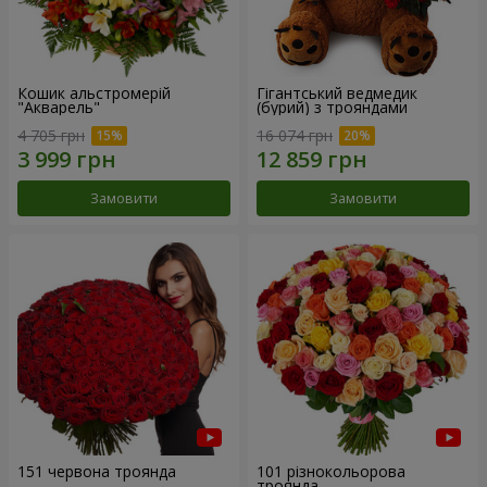
Кошик альстромерій
Гігантський ведмедик
"Акварель"
(бурий) з трояндами
4 705 грн
16 074 грн
Замовити
Замовити
151 червона троянда
101 різнокольорова
троянда