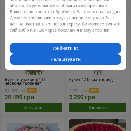
або застосунок зможуть зберігати інформацію з
Замовити
Замовити
Вашого пристрою та обробляти Ваші персональні дані.
Деякі постачальники можуть використовувати Ваші
дані на підставі законного інтересу. Ви можете змінити
свій вибір пізніше через посилання внизу сторінки.
Прийняти всі
Налаштувати
Букет в упаковці "51
Букет "7 білих троянд!"
червона троянда"
31 537 грн
4 074 грн
Замовити
Замовити