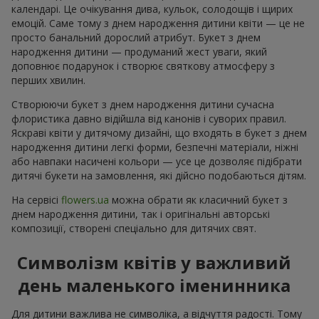
календарі. Це очікування дива, кульок, солодощів і щирих
емоцій. Саме тому з днем народження дитини квіти — це не
просто банальний дорослий атрибут. Букет з днем
народження дитини — продуманий жест уваги, який
доповнює подарунок і створює святкову атмосферу з
перших хвилин.
Створюючи букет з днем народження дитини сучасна
флористика давно відійшла від канонів і суворих правил.
Яскраві квіти у дитячому дизайні, що входять в букет з днем
народження дитини легкі форми, безпечні матеріали, ніжні
або навпаки насичені кольори — усе це дозволяє підібрати
дитячі букети на замовлення, які дійсно подобаються дітям.
На сервісі
flowers.ua
можна обрати як класичний букет з
днем народження дитини, так і оригінальні авторські
композиції, створені спеціально для дитячих свят.
Символізм квітів у важливий
день маленького іменинника
Для дитини важлива не символіка, а відчуття радості. Тому