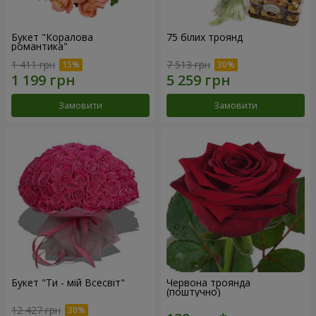
Букет "Коралова
75 білих троянд
романтика"
1 411 грн
7 513 грн
Замовити
Замовити
Букет "Ти - мій Всесвіт"
Червона троянда
(поштучно)
12 427 грн