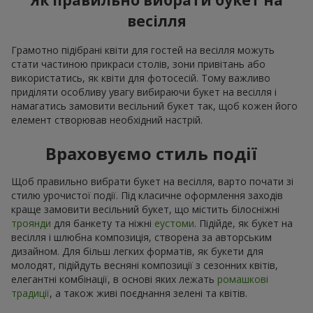
Як правильно вибрати букет на
весілля
Грамотно підібрані квіти для гостей на весілля можуть
стати частиною прикраси столів, зони привітань або
використатись, як квіти для фотосесій. Тому важливо
приділяти особливу увагу вибираючи букет на весілля і
намагатись замовити весільний букет так, щоб кожен його
елемент створював необхідний настрій.
Враховуємо стиль події
Щоб правильно вибрати букет на весілля, варто почати зі
стилю урочистої події. Під класичне оформлення заходів
краще замовити весільний букет, що містить білосніжні
троянди
для банкету та ніжні
еустоми
. Підійде, як букет на
весілля і шлюбна композиція, створена за авторським
дизайном. Для більш легких форматів, як букети для
молодят, підійдуть весняні композиції з сезонних квітів,
елегантні комбінації, в основі яких лежать
ромашкові
традиції
, а також живі поєднання зелені та квітів.