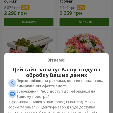
обійми"
троянд"
2 874 грн
2 949 грн
Замовити
Замовити
Вітаємо!
Цей сайт запитує Вашу згоду на
обробку Ваших даних
Персоналізована реклама, контент, аналітика,
Квіти в коробці "15 рожевих
Букет "Казка для двох!"
вимірювання ефективності
троянд"
Збереження і/або доступ до інформації на
2 540 грн
1 732 грн
Вашому пристрої
Інформація з Вашого пристрою (наприклад, файли
cookie та унікальні ідентифікатори) буде доступна
Замовити
Замовити
постачальникам. Крім того, вони, а також цей сайт