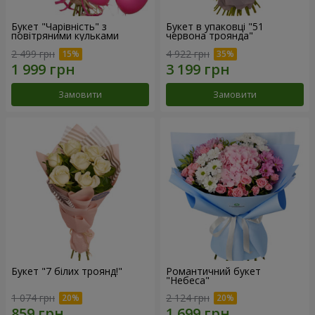
Букет "Чарівність" з
Букет в упаковці "51
повітряними кульками
червона троянда"
2 499 грн
4 922 грн
Замовити
Замовити
Букет "7 білих троянд!"
Романтичний букет
"Небеса"
1 074 грн
2 124 грн