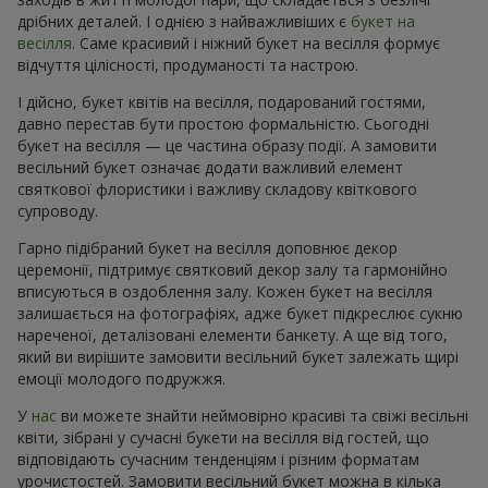
дрібних деталей. І однією з найважливіших є
букет на
весілля
. Саме красивий і ніжний букет на весілля формує
відчуття цілісності, продуманості та настрою.
І дійсно, букет квітів на весілля, подарований гостями,
давно перестав бути простою формальністю. Сьогодні
букет на весілля — це частина образу події. А замовити
весільний букет означає додати важливий елемент
святкової флористики і важливу складову квіткового
супроводу.
Гарно підібраний букет на весілля доповнює декор
церемонії, підтримує святковий декор залу та гармонійно
вписуються в оздоблення залу. Кожен букет на весілля
залишається на фотографіях, адже букет підкреслює сукню
нареченої, деталізовані елементи банкету. А ще від того,
який ви вирішите замовити весільний букет залежать щирі
емоції молодого подружжя.
У
нас
ви можете знайти неймовірно красиві та свіжі весільні
квіти, зібрані у сучасні букети на весілля від гостей, що
відповідають сучасним тенденціям і різним форматам
урочистостей. Замовити весільний букет можна в кілька