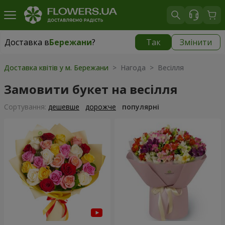
Доставка в
Бережани
?
Так
Змінити
Доставка в
Бережани
|
769 грн
Доставка квітів у м. Бережани
> Нагода > Весілля
Замовити букет на весілля
Сортування:
дешевше
дорожче
популярні