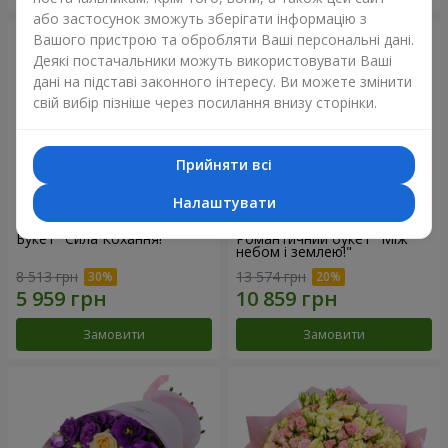
або застосунок зможуть зберігати інформацію з
Вашого пристрою та обробляти Ваші персональні дані.
Деякі постачальники можуть використовувати Ваші
дані на підставі законного інтересу. Ви можете змінити
свій вибір пізніше через посилання внизу сторінки.
Прийняти всі
Налаштувати
Букет "Сила Кохання!"
Романтичний букет "Між
небом і землею!"
8 513 грн
13 574 грн
Замовити
Замовити