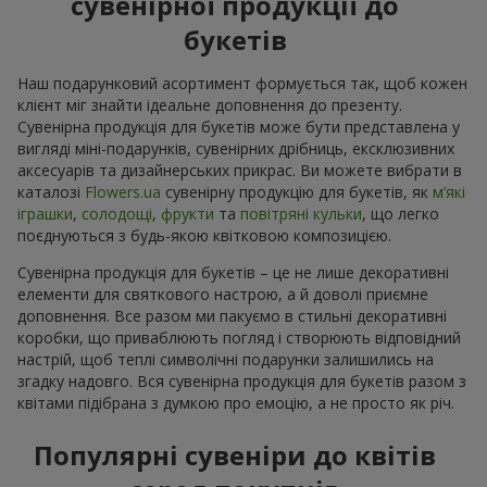
сувенірної продукції до
букетів
Наш подарунковий асортимент формується так, щоб кожен
клієнт міг знайти ідеальне доповнення до презенту.
Сувенірна продукція для букетів може бути представлена у
вигляді міні-подарунків, сувенірних дрібниць, ексклюзивних
аксесуарів та дизайнерських прикрас. Ви можете вибрати в
каталозі
Flowers.ua
cувенірну продукцію для букетів, як
м’які
іграшки
,
солодощі
,
фрукти
та
повітряні кульки
, що легко
поєднуються з будь-якою квітковою композицією.
Сувенірна продукція для букетів – це не лише декоративні
елементи для святкового настрою, а й доволі приємне
доповнення. Все разом ми пакуємо в стильні декоративні
коробки, що приваблюють погляд і створюють відповідний
настрій, щоб теплі символічні подарунки залишились на
згадку надовго. Вся сувенірна продукція для букетів разом з
квітами підібрана з думкою про емоцію, а не просто як річ.
Популярні сувеніри до квітів