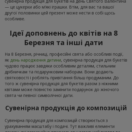
сувенірна продукція для букетів на день Святого Валентина
— це цукерки або м’які іграшки. Втім, для вас та вашої
другої половинки цей презент може нести в собі щось
особливе.
Ідеї доповнень до квітів на 8
Березня та інші дати
На 8 Березня, річниці, професійні свята або особливі події,
як
день народження дитини
, сувенірна продукція для букетів
чудово працює завдяки особливим деталям, стильним
дрібничкам та подарунковим наборам. Вони додають
святковості і роблять привітання більш продуманим. До
того ж сувенірна продукція для букетів разом з ніжними
квітами може повністю замінити подарунок до жіночого
свята чи певної символічної дати.
Сувенірна продукція до композицій
Сувенірна продукція для композицій створюється з
урахуванням масштабу і подачі. Тут важливі елементи