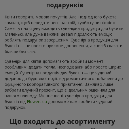
подарунків
Квіти говорять мовою почуттів. Але іноді одного букета
замало, щоб передати весь настрій, турботу чи ніжність.
Саме тут на сцену виходить сувенірна продукція для букетів.
Маленькі, але дуже важливі деталі підсилюють емоцію і
роблять подарунок завершеним. Сувенірна продукція для
букетів — не просто приємне доповнення, а спосіб сказати
більше без слів.
Сувеніри для квітів допомагають зробити момент
особливим: додати тепла, несподіванки або просто щирих
емоцій. Сувенірна продукція для букетів — це чудовий
доданок до будь-якої події: від романтичного побачення до
офіційного корпоративного привітання. Важливо лише
вибрати влучний презент, що є ідеальним рішенням для
вашого приводу. Ми впевнені, сувенірна продукція для
букетів від
Flowers.ua
допоможе вам зробити чудовий
подарунок.
Що входить до асортименту