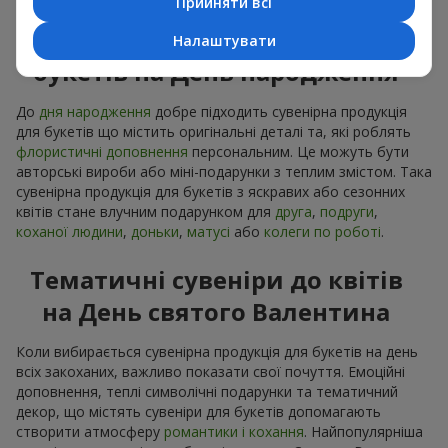
Прийняти всі
Сувенірна продукція до
Налаштувати
букетів на День народження
До
дня народження
добре підходить сувенірна продукція
для букетів що містить оригінальні деталі та, які роблять
флористичні доповнення
персональним. Це можуть бути
авторські вироби або міні-подарунки з теплим змістом. Така
сувенірна продукція для букетів з яскравих або сезонних
квітів стане влучним подарунком для
друга
,
подруги
,
коханої людини
,
доньки
,
матусі
або
колеги по роботі
.
Тематичні сувеніри до квітів
на День святого Валентина
Коли вибирається сувенірна продукція для букетів на день
всіх закоханих, важливо показати свої почуття. Емоційні
доповнення, теплі символічні подарунки та тематичний
декор, що містять сувеніри для букетів допомагають
створити атмосферу
романтики і кохання
. Найпопулярніша