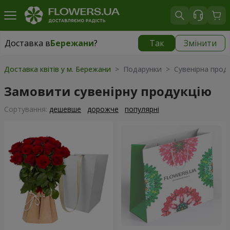
Доставка в
Бережани
?
Так
Змінити
Доставка в
Бережани
|
769 грн
Доставка квітів у м. Бережани
> Подарунки > Сувенірна проду
Замовити сувенірну продукцію
Сортування:
дешевше
дорожче
популярні