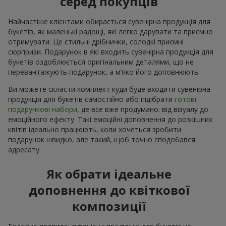
серед покупців
Найчастіше клієнтами обирається сувенірна продукція для
букетів, як маленькі радощі, які легко дарувати та приємно
отримувати. Це стильні дрібнички, солодкі приємні
сюрпризи. Подарунок в які входить сувенірна продукція для
букетів оздоблюється оригінальним деталями, що не
перевантажують подарунок, а м’яко його доповнюють.
Ви можете скласти комплект куди буде входити сувенірна
продукція для букетів самостійно або підібрати
готові
подарункові набори
, де все вже продумано: від візуалу до
емоційного ефекту. Такі емоційні доповнення до розкішних
квітів ідеально працюють, коли хочеться зробити
подарунок швидко, але такий, щоб точно сподобався
адресату.
Як обрати ідеальне
доповнення до квіткової
композиції