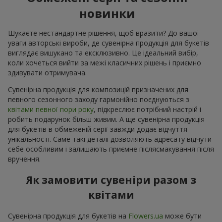
новинки
Шукаєте нестандартне рішення, щоб вразити? До вашої
уваги авторські вироби, де сувенірна продукція для букетів
виглядає вишукано та ексклюзивно. Це ідеальний вибір,
коли хочеться вийти за межі класичних рішень і приємно
здивувати отримувача.
Сувенірна продукція для композицій призначених для
певного сезонного заходу гармонійно поєднуються з
квітами певної пори року
, підкреслює потрібний настрій і
робить подарунок більш живим. А ще сувенірна продукція
для букетів в обмеженій серії завжди додає відчуття
унікальності. Саме такі деталі дозволяють адресату відчути
себе особливим і залишають приємне післясмакування після
вручення.
Як замовити сувеніри разом з
квітами
Сувенірна продукція для букетів на
Flowers.ua
може бути