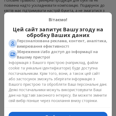
Головне правило: сувенірна продукція для букетів не
повинна надто ускладнювати композицію. Подарунок до
квітів має підтримувати настрій букета, а не змагатися з
ним. Для ніжних композицій підійде сувенірна продукція для
Вітаємо!
букетів, як легкі символічні додатки та легкі елементи
декору. Це може бути
тортик
або
маленька м’яка іграшка
.
Цей сайт запитує Вашу згоду на
Для яскравих є сенс використати більш сміливі додаткові
обробку Ваших даних
акценти, як вишукані
цукерки
чи дорогі сувеніри.
Персоналізована реклама, контент, аналітика,
Сувенірна продукція для букетів повинна вибиратись,
вимірювання ефективності
враховуючи й привід, і людину, якій адресований подарунок.
Збереження і/або доступ до інформації на
Якщо сумніваєтесь, яка сувенірна продукція для букетів вам
Вашому пристрої
потрібна — обирайте універсальні маленькі приємності,
Інформація з Вашого пристрою (наприклад, файли
широкий вибір яких знайдеться у нашому каталозі.
cookie та унікальні ідентифікатори) буде доступна
постачальникам. Крім того, вони, а також цей сайт
Сувеніри до букетів на різні свята
або застосунок зможуть зберігати інформацію з
Вашого пристрою та обробляти Ваші персональні дані.
Свято задає настрій, а сувенірна продукція для букетів його
Деякі постачальники можуть використовувати Ваші
підкреслює. Саме тому сувеніри для квітів часто обирають з
дані на підставі законного інтересу. Ви можете змінити
урахуванням дати та події. В нашому асортименті
свій вибір пізніше через посилання внизу сторінки.
знайдеться сувенірна продукція для букетів, що підійде до
будь-якого свята і може бути розрахована на будь-який
бюджет.