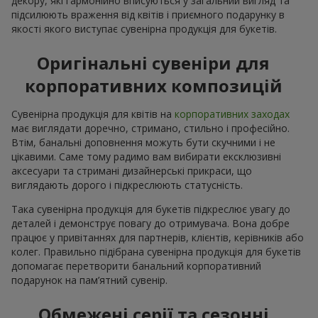
декору, які гармонійно вписуються у загальний вигляд та
підсилюють враження від квітів і приємного подарунку в
якості якого виступає сувенірна продукція для букетів.
Оригінальні сувеніри для
корпоративних композицій
Сувенірна продукція для квітів на
корпоративних заходах
має виглядати доречно, стримано, стильно і професійно.
Втім, банальні доповнення можуть бути скучними і не
цікавими. Саме тому радимо вам вибирати ексклюзивні
аксесуари та стримані дизайнерські прикраси, що
виглядають дорого і підкреслюють статусність.
Така сувенірна продукція для букетів підкреслює увагу до
деталей і демонструє повагу до отримувача. Вона добре
працює у привітаннях для партнерів, клієнтів, керівників або
колег. Правильно підібрана сувенірна продукція для букетів
допомагає перетворити банальний корпоративний
подарунок на пам’ятний сувенір.
Обмежені серії та сезонні