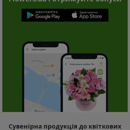
Сувенірна продукція до квіткових