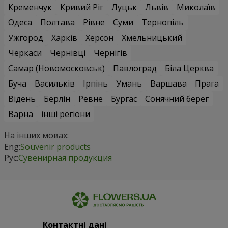
Кременчук
Кривий Ріг
Луцьк
Львів
Миколаїв
Одеса
Полтава
Рівне
Суми
Тернопіль
Ужгород
Харків
Херсон
Хмельницький
Черкаси
Чернівці
Чернігів
Самар (Новомосковськ)
Павлоград
Біла Церква
Буча
Васильків
Ірпінь
Умань
Варшава
Прага
Відень
Берлін
Ревне
Бургас
Сонячний берег
Варна
інші регіони
На інших мовах:
Eng:
Souvenir products
Рус:
Сувенирная продукция
Контактні дані