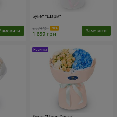
Букет "Шарм"
2 074 грн
Замовити
Замовити
Букет "Moon Dance"