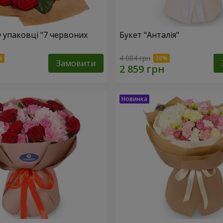
О упаковці "7 червоних
Букет "Анталія"
4 084 грн
Замовити