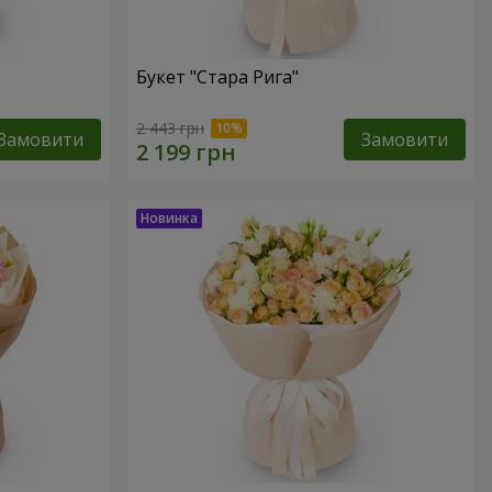
Букет "Стара Рига"
2 443 грн
Замовити
Замовити