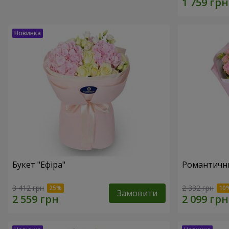
Букет "Ефіра"
Романтични
3 412 грн
2 332 грн
Замовити