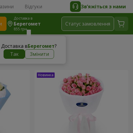
газини
Відгуки
Зв’яжіться з нами
Доставка в
и
Берегомет
Статус замовлення
855 грн
Доставка в
Берегомет
?
Так
Змінити