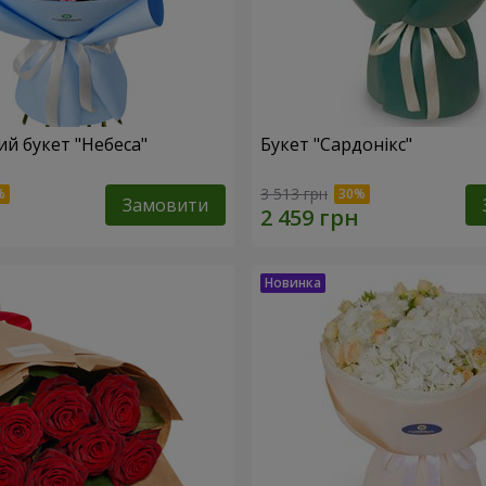
й букет "Небеса"
Букет "Сардонікс"
3 513 грн
Замовити