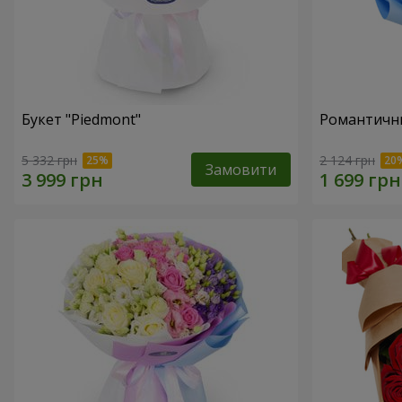
Букет "Piedmont"
Романтични
5 332 грн
2 124 грн
Замовити