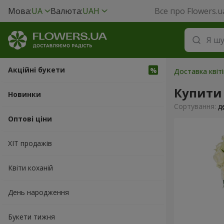
Мова:
UA
Валюта:
UAH
Все про Flowers.u
Акційні букети
Доставка квіт
Купити 
Новинки
Сортування:
д
Оптові ціни
ХІТ продажів
Квіти коханій
День народження
Букети тижня