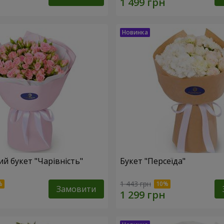
й букет "Чарівність"
Букет "Персеїда"
1 443 грн
Замовити