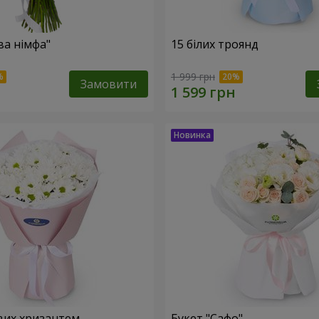
ва німфа"
15 білих троянд
1 999 грн
Замовити
вих хризантем
Букет "Сафо"