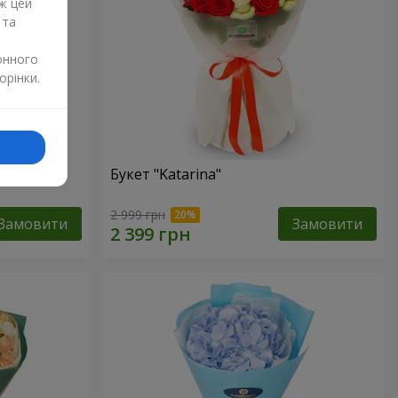
ж цей
 та
онного
орінки.
Букет "Katarina"
2 999 грн
Замовити
Замовити