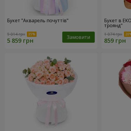
Букет "Акварель почуттів"
Букет в ЕК
троянд"
9 014 грн
1 074 грн
Замовити