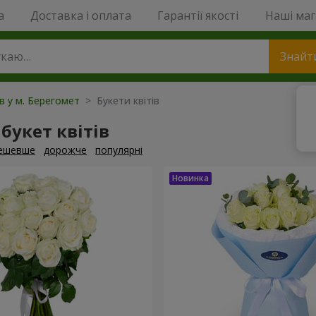
a
Доставка і оплата
Гарантії якості
Наші ма
Знайт
ів у м. Берегомет
> Букети квітів
букет квітів
ешевше
дорожче
популярні