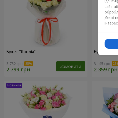
ідентиф
сайт а
обробля
Деякі 
інтерес
Букет "Янелія"
Букет "Щир
3 732 грн
3 145 грн
Замовити