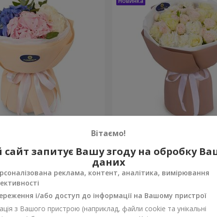
а почуттів"
Букет "Венера"
Вітаємо!
2 499 грн
 сайт запитує Вашу згоду на обробку В
Замовити
даних
рсоналізована реклама, контент, аналітика, вимірювання
ективності
ереження і/або доступ до інформації на Вашому пристрої
ція з Вашого пристрою (наприклад, файли cookie та унікальні