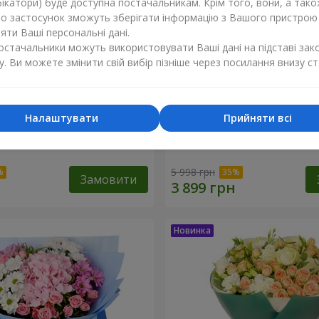
ікатори) буде доступна постачальникам. Крім того, вони, а тако
бо застосунок зможуть зберігати інформацію з Вашого пристрою
ти Ваші персональні дані.
постачальники можуть використовувати Ваші дані на підставі зак
у. Ви можете змінити свій вибір пізніше через посилання внизу ст
Налаштувати
Прийняти всі
ість"
Букет "Tarnis"
5 998 грн
Замовити