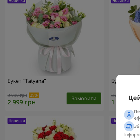
Букет "Tatyana"
Букет "Хмар
3 999 грн
2 212 грн
Цей
Замовити
Пе
еф
Зб
Інформа