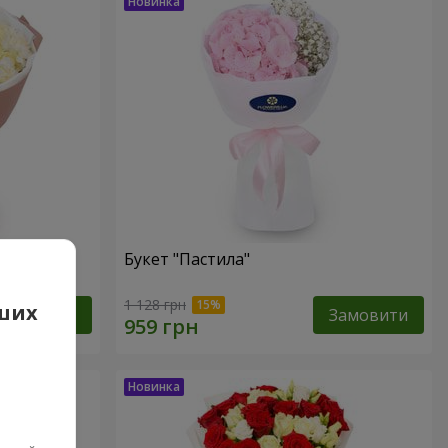
Букет "Пастила"
1 128 грн
аших
Замовити
Замовити