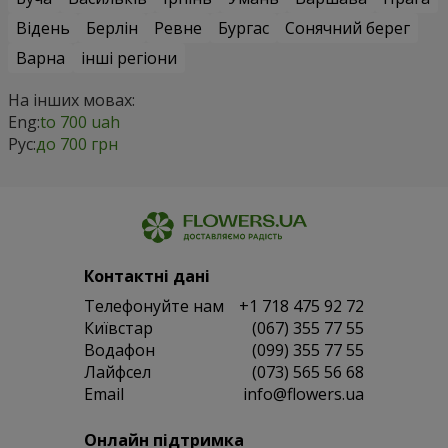
Відень
Берлін
Ревне
Бургас
Сонячний берег
Варна
інші регіони
На інших мовах:
Eng:
to 700 uah
Рус:
до 700 грн
Контактні дані
Телефонуйте нам
+1 718 475 92 72
Київстар
(067) 355 77 55
Водафон
(099) 355 77 55
Лайфсел
(073) 565 56 68
Email
info@flowers.ua
Онлайн підтримка