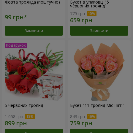
Жовта троянда (поштучно)
Букет в упаковці "5
червоних троянд"
775 грн
Замовити
Замовити
5 червоних троянд
Букет "11 троянд Міс Піггі"
1 058 грн
843 грн