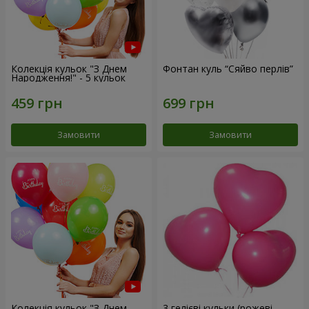
Колекція кульок "З Днем
Фонтан куль “Сяйво перлів”
Народження!" - 5 кульок
Замовити
Замовити
Колекція кульок "З Днем
3 гелієві кульки (рожеві