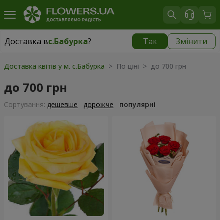
Доставка в
с.Бабурка
?
Так
Змінити
Доставка в
с.Бабурка
|
безкоштовно
Доставка квітів у м. с.Бабурка
> По ціні > до 700 грн
до 700 грн
Сортування:
дешевше
дорожче
популярні