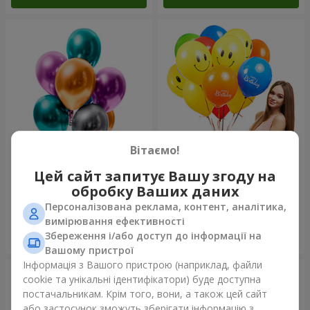
Вітаємо!
Фонтан куль “Polar Lights”
Колекція кульок "Веселий
Цей сайт запитує Вашу згоду на
День Народження" - 7
обробку Ваших даних
кульок
Персоналізована реклама, контент, аналітика,
вимірювання ефективності
Збереження і/або доступ до інформації на
Замовити
Замовити
Вашому пристрої
Інформація з Вашого пристрою (наприклад, файли
cookie та унікальні ідентифікатори) буде доступна
постачальникам. Крім того, вони, а також цей сайт
або застосунок зможуть зберігати інформацію з