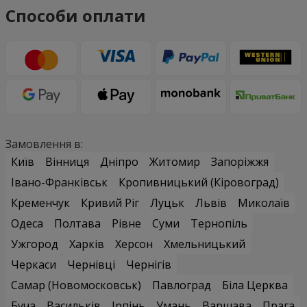
Способи оплати
Замовлення в:
Київ
Вінниця
Дніпро
Житомир
Запоріжжя
Івано-Франківськ
Кропивницький (Кіровоград)
Кременчук
Кривий Ріг
Луцьк
Львів
Миколаїв
Одеса
Полтава
Рівне
Суми
Тернопіль
Ужгород
Харків
Херсон
Хмельницький
Черкаси
Чернівці
Чернігів
Самар (Новомосковськ)
Павлоград
Біла Церква
Буча
Васильків
Ірпінь
Умань
Варшава
Прага