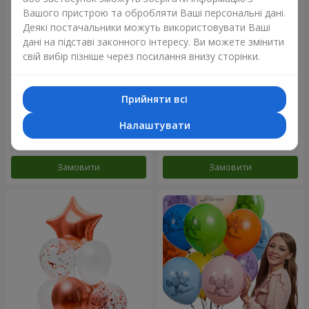
Вашого пристрою та обробляти Ваші персональні дані.
Деякі постачальники можуть використовувати Ваші
дані на підставі законного інтересу. Ви можете змінити
свій вибір пізніше через посилання внизу сторінки.
Прийняти всі
Мікс гелієвих кульок
Колекція кульок "Веселий
"Привітання!"
День Народження" - 3
кульки
Налаштувати
Замовити
Замовити