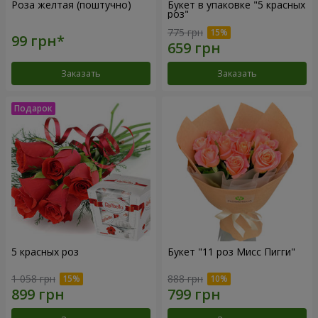
Роза желтая (поштучно)
Букет в упаковке "5 красных
роз"
775 грн
Заказать
Заказать
5 красных роз
Букет "11 роз Мисс Пигги"
1 058 грн
888 грн