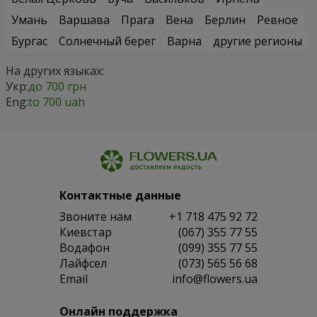
Умань
Варшава
Прага
Вена
Берлин
Ревное
Бургас
Солнечный берег
Варна
другие регионы
На других языках:
Укр:
до 700 грн
Eng:
to 700 uah
Контактные данные
Звоните нам
+1 718 475 92 72
Киевстар
(067) 355 77 55
Водафон
(099) 355 77 55
Лайфсел
(073) 565 56 68
Email
info@flowers.ua
Онлайн поддержка