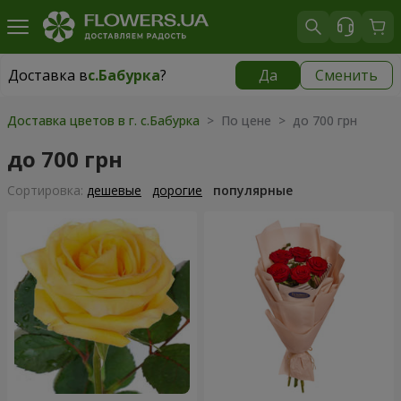
Доставка в
с.Бабурка
?
Да
Сменить
Доставка в
с.Бабурка
|
бесплатно
Доставка цветов в г. с.Бабурка
> По цене > до 700 грн
до 700 грн
Cортировка:
дешевые
дорогие
популярные