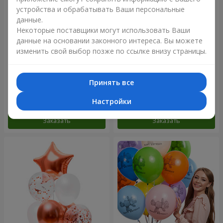
устройства и обрабатывать Ваши персональные
данные.
Некоторые поставщики могут использовать Ваши
данные на основании законного интереса. Вы можете
изменить свой выбор позже по ссылке внизу страницы.
Микс гелиевых шариков
Коллекция шариков
"Поздравление!"
"Веселый День Рождения" -
Принять все
3 шарика
Настройки
Заказать
Заказать