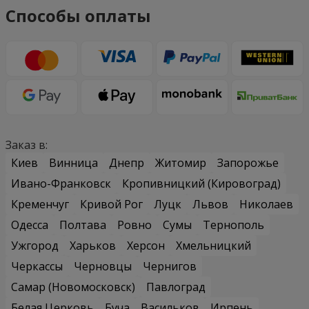
Способы оплаты
Заказ в:
Киев
Винница
Днепр
Житомир
Запорожье
Ивано-Франковск
Кропивницкий (Кировоград)
Кременчуг
Кривой Рог
Луцк
Львов
Николаев
Одесса
Полтава
Ровно
Сумы
Тернополь
Ужгород
Харьков
Херсон
Хмельницкий
Черкассы
Черновцы
Чернигов
Самар (Новомосковск)
Павлоград
Белая Церковь
Буча
Васильков
Ирпень