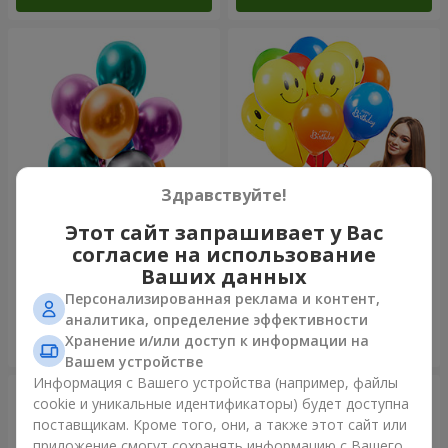
Здравствуйте!
Этот сайт запрашивает у Вас
Фонтан шаров "Полярное
Коллекция шариков
согласие на использование
сияние"
"Веселый День Рождения" -
7 шариков
Ваших данных
Персонализированная реклама и контент,
аналитика, определение эффективности
Хранение и/или доступ к информации на
Заказать
Заказать
Вашем устройстве
Информация с Вашего устройства (например, файлы
cookie и уникальные идентификаторы) будет доступна
поставщикам. Кроме того, они, а также этот сайт или
приложение смогут сохранять информацию с Вашего