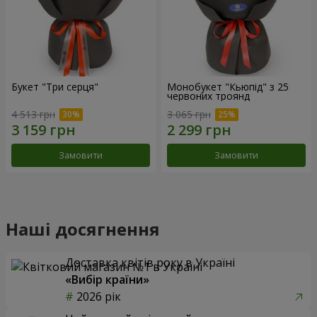
Букет "Три серця"
Монобукет "Кьюпід" з 25
червоних троянд
4 513 грн
3 065 грн
Замовити
Замовити
Наші досягнення
Доставка квітів року в Україні
«Вибір країни»
2026 рік