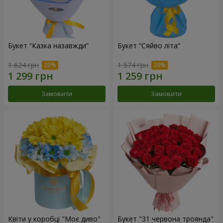
Букет “Казка назавжди”
Букет “Сяйво літа”
1 624 грн
1 574 грн
Замовити
Замовити
Квіти у коробці "Моє диво"
Букет "31 червона троянда"