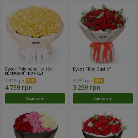
Букет "My hope" зі 101
Букет "Red Castle"
кремової троянди
7 322 грн
4 656 грн
Замовити
Замовити