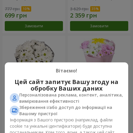
777 грн
3 629 грн
Замовити
Замовити
Вітаємо!
Цей сайт запитує Вашу згоду на
обробку Ваших даних
Персоналізована реклама, контент, аналітика,
Букет "Кіото" з 5 білих
Букет "Пори року"
вимірювання ефективності
хризантем
Збереження і/або доступ до інформації на
999 грн
1 124 грн
Вашому пристрої
Інформація з Вашого пристрою (наприклад, файли
cookie та унікальні ідентифікатори) буде доступна
Замовити
Замовити
постачальникам. Крім того, вони, а також цей сайт