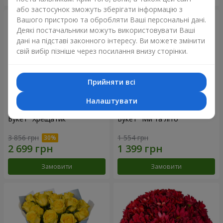
або застосунок зможуть зберігати інформацію з
Вашого пристрою та обробляти Ваші персональні дані.
Деякі постачальники можуть використовувати Ваші
дані на підставі законного інтересу. Ви можете змінити
свій вибір пізніше через посилання внизу сторінки.
Прийняти всі
Налаштувати
Букет "Хрещатик"
Букет "Ми та літо"
3 856 грн
1 554 грн
Замовити
Замовити