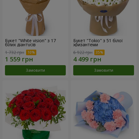
Букет "White vision" з 17
Букет "Tokio" з 51 білої
білих діантусів
хризантеми
1 732 грн
6 922 грн
Замовити
Замовити