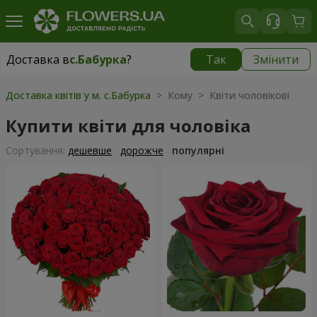
Доставка в
с.Бабурка
?
Так
Змінити
Доставка в
с.Бабурка
|
безкоштовно
Доставка квітів у м. с.Бабурка
> Кому > Квіти чоловікові
Купити квіти для чоловіка
Сортування:
дешевше
дорожче
популярні