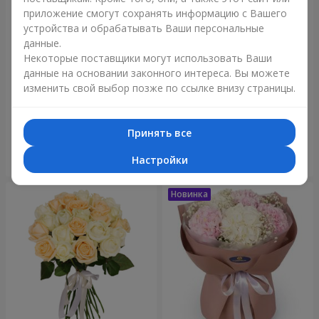
приложение смогут сохранять информацию с Вашего
устройства и обрабатывать Ваши персональные
данные.
Некоторые поставщики могут использовать Ваши
данные на основании законного интереса. Вы можете
изменить свой выбор позже по ссылке внизу страницы.
Букет "Blue ball"
Букет "Бенефис"
3 656 грн
5 998 грн
Принять все
Настройки
Заказать
Заказать