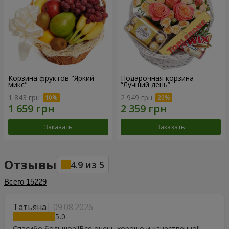
Корзина фруктов "Яркий
Подарочная корзина
микс"
“Лучший день”
1 843 грн
2 949 грн
Заказать
Заказать
Отзывы
4.9
из
5
Всего
15229
Татьяна
09.08.2026
5
Спасибо большое!!Все очень хорошо и качественно!!