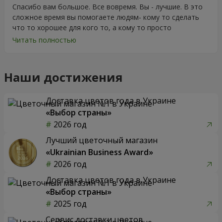
Спасибо вам большое. Все вовремя. Вы - лучшие. В это
сложное время вы помогаете людям- кому то сделать
что то хорошее для кого то, а кому то просто
порадоваться цветам, подарку, тортику, поздравлению.
Читать полностью
Особенно, если человек сам себе не может купить даже
в свой День Рождения. Спасибо
Наши достижения
Доставка цветов года в Украине
«Выбор страны»
2026 год
Лучший цветочный магазин
«Ukrainian Business Award»
2026 год
Доставка цветов года в Украине
«Выбор страны»
2025 год
Сервис доставки цветов