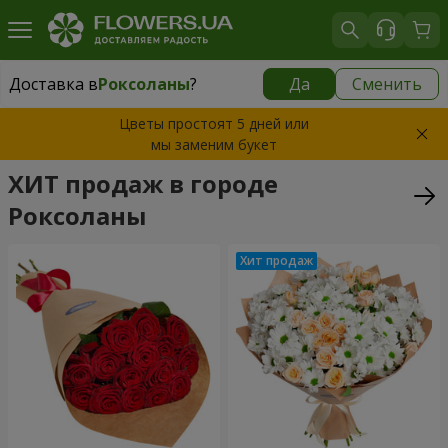
Доставка в
Роксоланы
?
Да
Сменить
Доставка в
Роксоланы
|
550 грн
Цветы простоят 5 дней или
мы заменим букет
ХИТ продаж в городе
Роксоланы