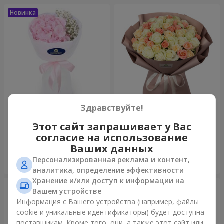
Здравствуйте!
Букет "Пастила"
Букет "Нежный оттенок"
Этот сайт запрашивает у Вас
1 175 грн
4 427 грн
согласие на использование
Ваших данных
Персонализированная реклама и контент,
Заказать
Заказать
аналитика, определение эффективности
Хранение и/или доступ к информации на
Вашем устройстве
Информация с Вашего устройства (например, файлы
cookie и уникальные идентификаторы) будет доступна
поставщикам. Кроме того, они, а также этот сайт или