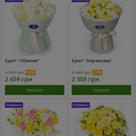
Букет "Обаяние"
Букет "Мараньяма"
3 799 грн
3 145 грн
Заказать
Заказать