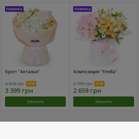
Букет "Анталья"
Композиция "Finella"
4 856 грн
3 799 грн
Заказать
Заказать
Наши достижения