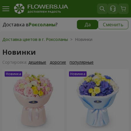
Доставка в
Роксоланы
?
Да
Сменить
Доставка в
Роксоланы
|
550 грн
Доставка цветов в г. Роксоланы
> Новинки
Новинки
Cортировка:
дешевые
дорогие
популярные