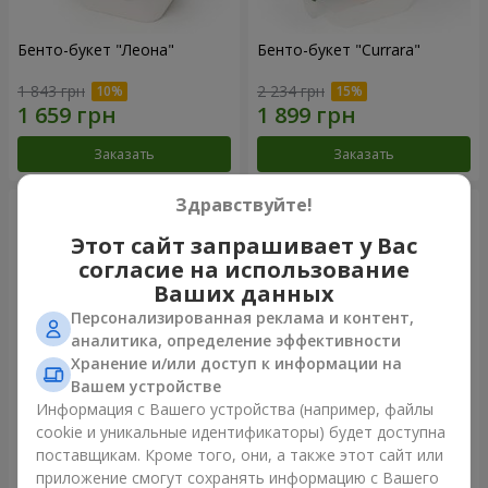
Бенто-букет "Леона"
Бенто-букет "Currara"
1 843 грн
2 234 грн
Заказать
Заказать
Здравствуйте!
Этот сайт запрашивает у Вас
согласие на использование
Ваших данных
Персонализированная реклама и контент,
аналитика, определение эффективности
Хранение и/или доступ к информации на
Вашем устройстве
Информация с Вашего устройства (например, файлы
Букет "Шарм"
Букет "Нежное сердце"
cookie и уникальные идентификаторы) будет доступна
поставщикам. Кроме того, они, а также этот сайт или
2 249 грн
3 545 грн
приложение смогут сохранять информацию с Вашего