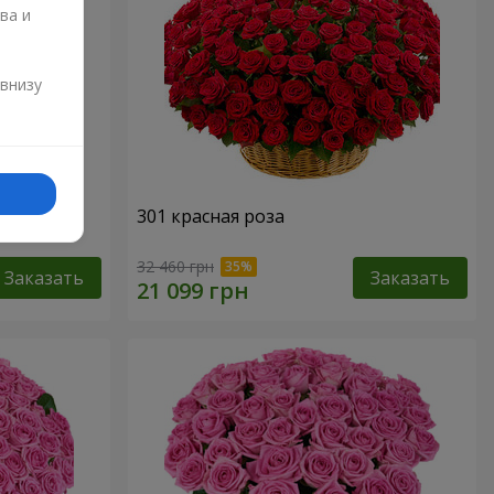
ва и
и
 внизу
301 красная роза
32 460 грн
Заказать
Заказать