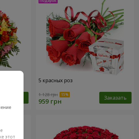
кварель"
5 красных роз
а
1 128 грн
Заказать
Заказать
ление
ые
же этот