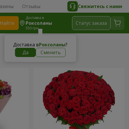
азины
Отзывы
Свяжитесь с нами
Доставка в
Найти
Роксоланы
Cтатус заказа
550 грн
Доставка в
Роксоланы
?
Да
Сменить