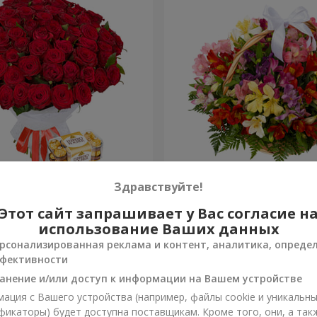
 роз
Корзина альстромерий "А
Здравствуйте!
Этот сайт запрашивает у Вас согласие н
3 528 грн
Заказать
использование Ваших данных
рсонализированная реклама и контент, аналитика, опреде
фективности
анение и/или доступ к информации на Вашем устройстве
ация с Вашего устройства (например, файлы cookie и уникальн
фикаторы) будет доступна поставщикам. Кроме того, они, а так