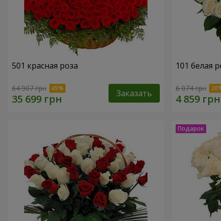
501 красная роза
101 белая р
64 907 грн
6 074 грн
Заказать