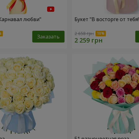
"Карнавал любви"
Букет "В восторге от тебя!
2 658 грн
Заказать
за
51 разноцветная роза