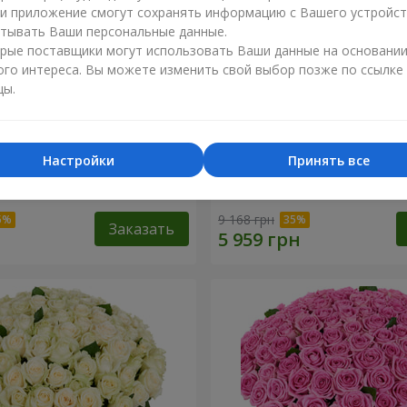
ли приложение смогут сохранять информацию с Вашего устройст
тывать Ваши персональные данные.
рые поставщики могут использовать Ваши данные на основани
ого интереса. Вы можете изменить свой выбор позже по ссылке
цы.
Настройки
Принять все
я роза
101 разноцветная роза
9 168 грн
Заказать