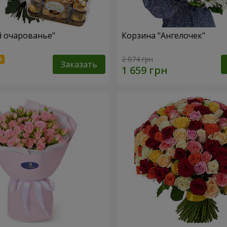
й очарованье"
Корзина "Ангелочек"
2 074 грн
Заказать