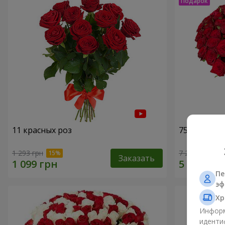
11 красных роз
75 красных
1 293 грн
7 284 грн
Заказать
Пе
эф
Хр
Информ
иденти