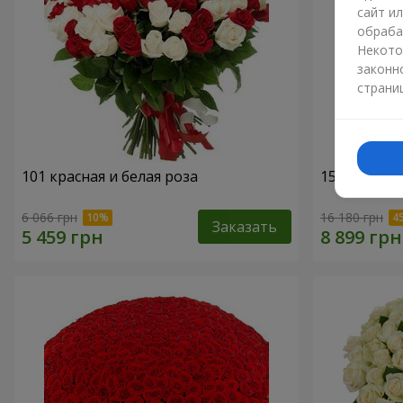
сайт и
обраба
Некото
законн
страни
101 красная и белая роза
151 красна
6 066 грн
16 180 грн
Заказать