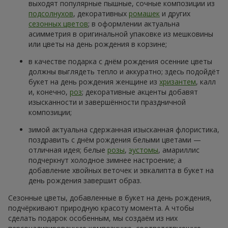
выходят популярные пышные, сочные композиции из
подсолнухов
, декоративных
ромашек
и других
сезонных цветов
; в оформлении актуальна
асимметрия в оригинальной упаковке из мешковины
или цветы на день рождения в корзине;
в качестве подарка с днём рождения осенние цветы
должны выглядеть тепло и аккуратно; здесь подойдёт
букет на день рождения женщине из
хризантем
, калл
и, конечно,
роз
; декоративные акценты добавят
изысканности и завершённости праздничной
композиции;
зимой актуальна сдержанная изысканная флористика,
поздравить с днём рождения белыми цветами —
отличная идея; белые
розы
,
эустомы
, амариллис
подчеркнут холодное зимнее настроение; а
добавление хвойных веточек и эвкалипта в букет на
день рождения завершит образ.
Сезонные цветы, добавленные в букет на день рождения,
подчёркивают природную красоту момента. А чтобы
сделать подарок особенным, мы создаём из них