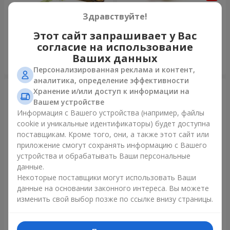
75 белых роз
Мишка с букетом
Здравствуйте!
6 141 грн
2 822 грн
Этот сайт запрашивает у Вас
согласие на использование
Ваших данных
Заказать
Заказать
Персонализированная реклама и контент,
аналитика, определение эффективности
Хранение и/или доступ к информации на
Вашем устройстве
Информация с Вашего устройства (например, файлы
cookie и уникальные идентификаторы) будет доступна
поставщикам. Кроме того, они, а также этот сайт или
приложение смогут сохранять информацию с Вашего
устройства и обрабатывать Ваши персональные
данные.
Некоторые поставщики могут использовать Ваши
данные на основании законного интереса. Вы можете
151 красная роза
Букет "Очей очарованье"
изменить свой выбор позже по ссылке внизу страницы.
16 180 грн
3 499 грн