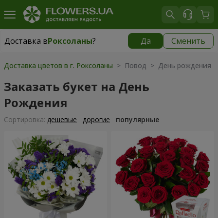
Доставка в
Роксоланы
?
Да
Сменить
Доставка в
Роксоланы
|
550 грн
Доставка цветов в г. Роксоланы
> Повод > День рождения
Заказать букет на День
Рождения
Cортировка:
дешевые
дорогие
популярные