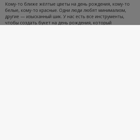
Кому-то ближе жёлтые цветы на день рождения, кому-то
белые, кому-то красные. Одни люди любят минимализм,
другие — изысканный шик. У нас есть все инструменты,
чтобы создать букет на день рождения, который
соответствует всем чертам характера. Ведь правильно
выбрать цветы — значит попасть в эмоцию. А именно это и
есть цель, которую воплощает подарок — букет на день
рождения.
Корпоративные заказы для
коллег и партнёров
Для бизнес-поздравлений важна сдержанность. Букеты
цветов на день рождения для
коллег или партнёров
должны выглядеть статусно. В этом помогут решения из
раздела
деловому партнёру
. Здесь собраны изысканные
композиции в сдержанном классическом оформлении,
среди которых вы точно найдёте букет на день рождения
как для делового партнёра, так и для коллег по работе.
VIP-сервис: создание