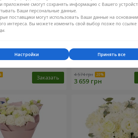
ли приложение смогут сохранять информацию с Вашего устройст
тывать Ваши персональные данные.
рые поставщики могут использовать Ваши данные на основани
ого интереса. Вы можете изменить свой выбор позже по ссылке
цы.
Настройки
Принять все
li"
Букет "Magic Rose"
4 574 грн
Заказать