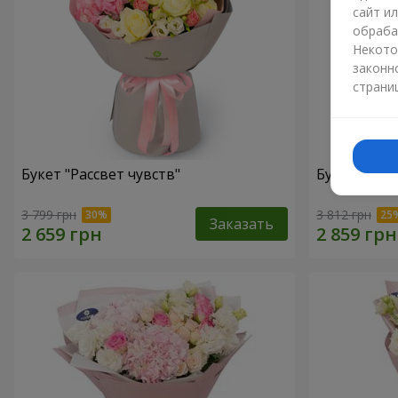
сайт и
обраба
Некото
законн
страни
Букет "Рассвет чувств"
Букет "Cаval
3 799 грн
3 812 грн
Заказать