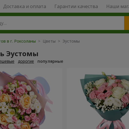
Доставка и оплата
Гарантии качества
Наши маг
ов в г. Роксоланы
> Цветы > Эустомы
ть Эустомы
ешевые
дорогие
популярные