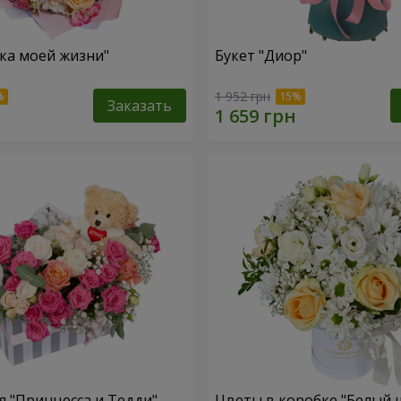
зка моей жизни"
Букет "Диор"
1 952 грн
Заказать
 "Принцесса и Тедди"
Цветы в коробке "Белый 