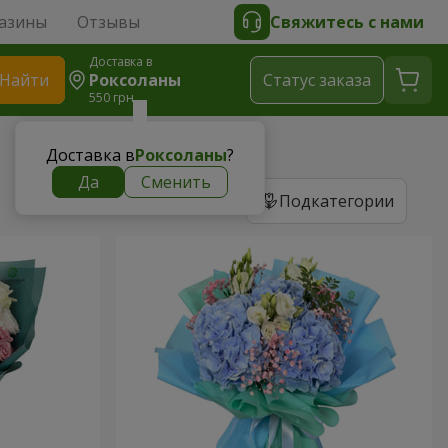
азины
Отзывы
Свяжитесь с нами
Доставка в
Найти
Роксоланы
Cтатус заказа
550 грн
Доставка в
Роксоланы
?
Да
Сменить
Подкатегории