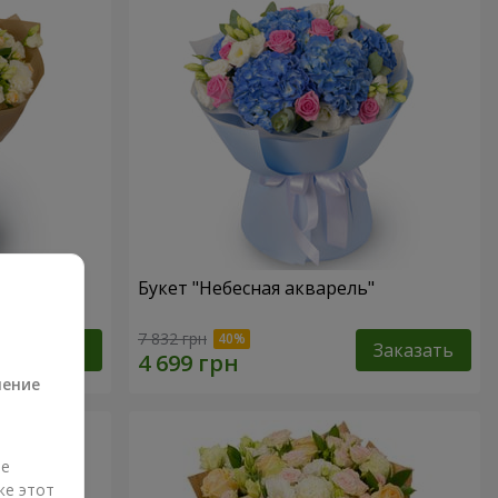
Букет "Небесная акварель"
а
7 832 грн
Заказать
Заказать
ление
ые
же этот