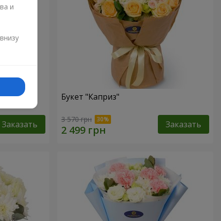
ва и
и
 внизу
Букет "Каприз"
3 570 грн
Заказать
Заказать