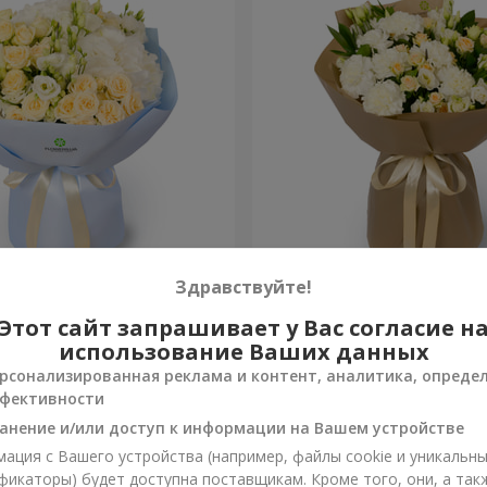
ана"
Букет "Веяна"
Здравствуйте!
Этот сайт запрашивает у Вас согласие н
3 284 грн
Заказать
использование Ваших данных
рсонализированная реклама и контент, аналитика, опреде
фективности
анение и/или доступ к информации на Вашем устройстве
ация с Вашего устройства (например, файлы cookie и уникальн
фикаторы) будет доступна поставщикам. Кроме того, они, а так