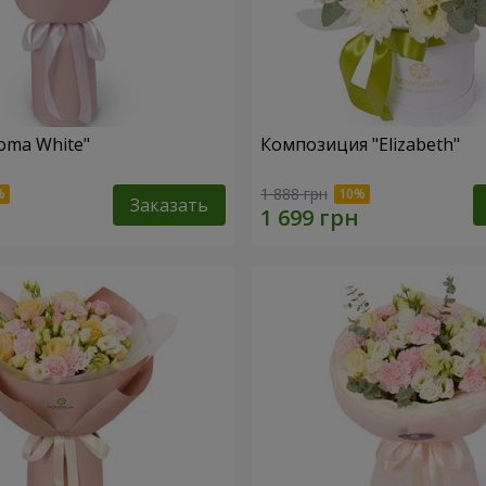
oma White"
Композиция "Elizabeth"
1 888 грн
Заказать