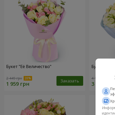
Букет "Её Величество"
Букет "Ари
2 449 грн
4 116 грн
Заказать
Пе
эф
Хр
Информ
иденти