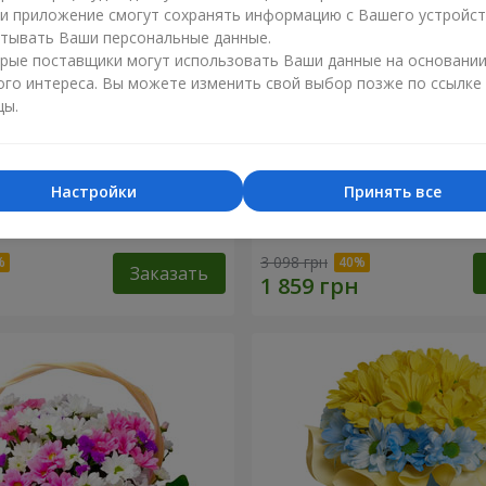
ли приложение смогут сохранять информацию с Вашего устройст
тывать Ваши персональные данные.
рые поставщики могут использовать Ваши данные на основани
ого интереса. Вы можете изменить свой выбор позже по ссылке
цы.
Настройки
Принять все
косновение любви" +
9 веток фиолетовой эуст
3 098 грн
Заказать