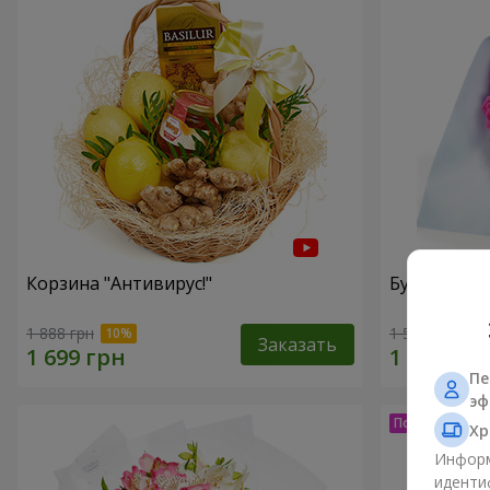
Корзина "Антивирус!"
Букет "15 р
1 888 грн
1 528 грн
Заказать
Пе
эф
Хр
Информ
иденти