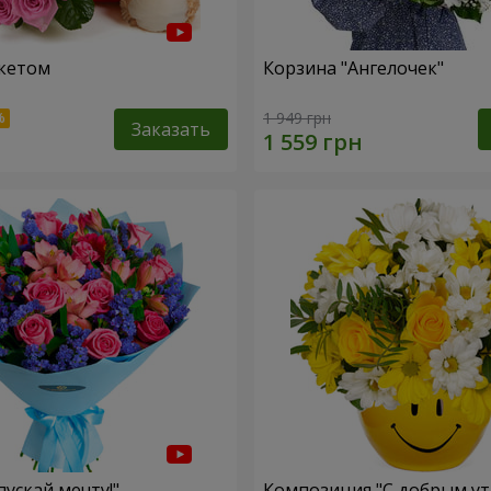
кетом
Корзина "Ангелочек"
1 949 грн
Заказать
пускай мечту!"
Композиция "С добрым ут