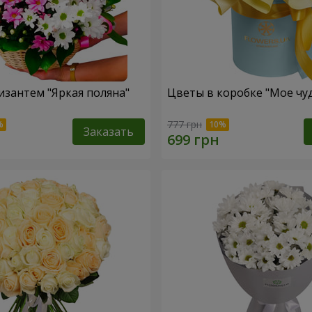
изантем "Яркая поляна"
Цветы в коробке "Мое чу
777 грн
Заказать