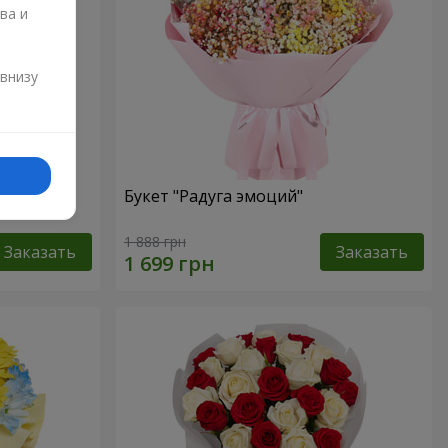
ва и
и
 внизу
омы
Букет "Радуга эмоций"
1 888 грн
Заказать
Заказать