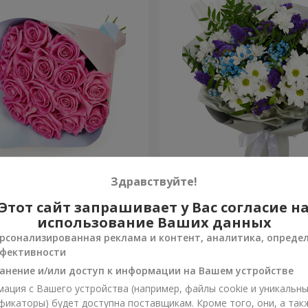
озовых роз"
Яркий букет на День рож
Здравствуйте!
Этот сайт запрашивает у Вас согласие н
1 554 грн
Заказать
использование Ваших данных
рсонализированная реклама и контент, аналитика, опреде
фективности
анение и/или доступ к информации на Вашем устройстве
ация с Вашего устройства (например, файлы cookie и уникальн
фикаторы) будет доступна поставщикам. Кроме того, они, а так