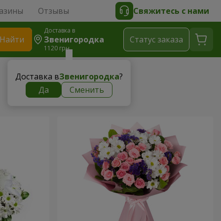
азины
Отзывы
Свяжитесь с нами
Доставка в
Найти
Звенигородка
Cтатус заказа
1120 грн
Доставка в
Звенигородка
?
Да
Сменить