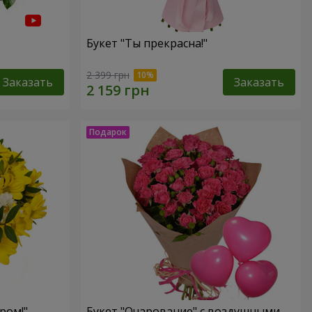
Букет "Ты прекрасна!"
2 399 грн
Заказать
Заказать
ром!"
Букет "Очарование" с воздушными