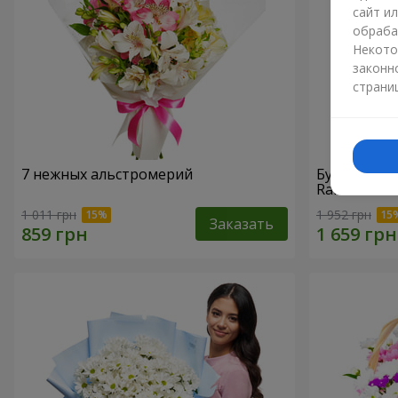
сайт и
обраба
Некото
законн
страни
7 нежных альстромерий
Букет "При
Raffaello
1 011 грн
1 952 грн
Заказать