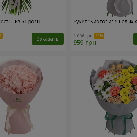
ость” из 51 розы
Букет "Киото" из 5 белых
1 066 грн
Заказать