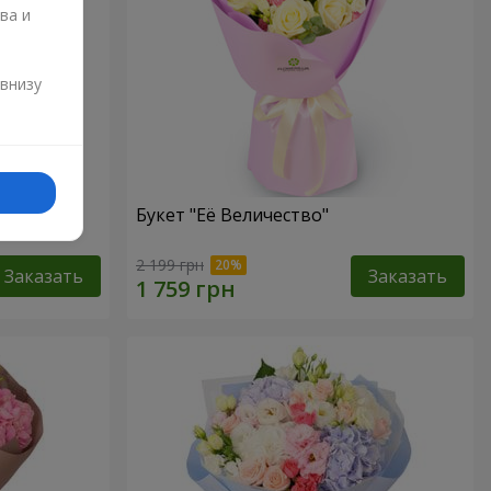
ва и
и
 внизу
Букет "Её Величество"
2 199 грн
Заказать
Заказать