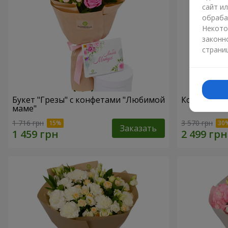
сайт и
обраба
Некото
законн
страни
Букет "Грезы" с конфетами "Любимой
Композиция
маме"
1 716 грн
3 570 грн
Заказать