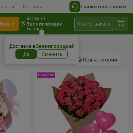
азины
Отзывы
Свяжитесь с нами
Доставка в
Найти
Звенигородка
Cтатус заказа
1120 грн
Доставка в
Звенигородка
?
Да
Сменить
Подкатегории