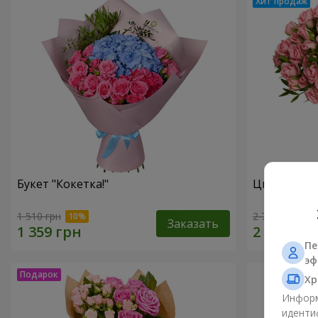
Букет "Кокетка!"
Цветы в ко
1 510 грн
2 749 грн
Заказать
Пе
эф
Хр
Информ
иденти