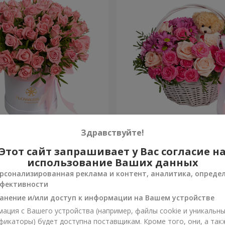
робке "Розовый оазис"
Корзина "Ты прекрасна"
Здравствуйте!
Этот сайт запрашивает у Вас согласие н
3 427 грн
Заказать
использование Ваших данных
рсонализированная реклама и контент, аналитика, опреде
фективности
анение и/или доступ к информации на Вашем устройстве
ация с Вашего устройства (например, файлы cookie и уникальн
фикаторы) будет доступна поставщикам. Кроме того, они, а так