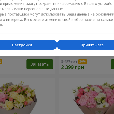
ли приложение смогут сохранять информацию с Вашего устройст
тывать Ваши персональные данные.
рые поставщики могут использовать Ваши данные на основани
ого интереса. Вы можете изменить свой выбор позже по ссылке
цы.
Настройки
Принять все
 "Любимые глаза"
Букет "Мамина весна"
3 427 грн
Заказать