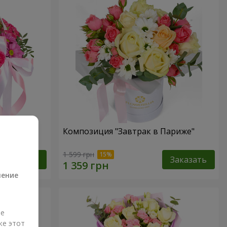
Композиция "Завтрак в Париже"
а
1 599 грн
Заказать
Заказать
ление
ые
же этот