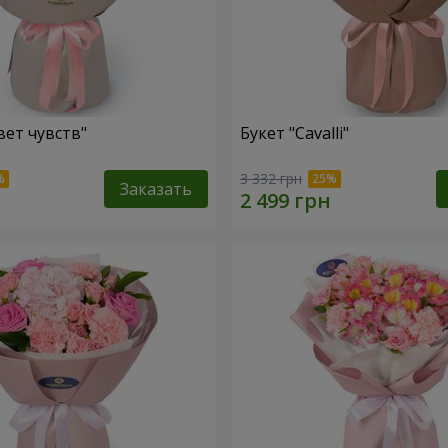
вет чувств"
Букет "Cаvalli"
3 332 грн
Заказать