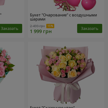
"
Букет "Очарование" с воздушными
шарами
2 499 грн
Заказать
Заказать
Букет "Сказочное утро"