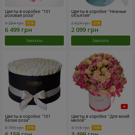
Цветы в коробке "101
Цветы в коробке "Нежные
розовая роза"
объятия"
9 284 грн
2 624 грн
Заказать
Заказать
Цветы в коробке "101
Цветы в коробке "Для моей
белая роза"
милой"
8 799 грн
4 116 грн