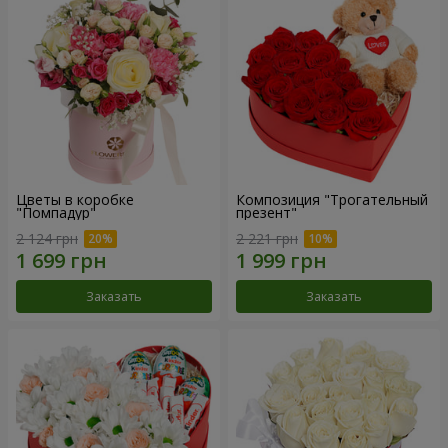
Цветы в коробке
Композиция "Трогательный
"Помпадур"
презент"
2 124 грн
2 221 грн
Заказать
Заказать