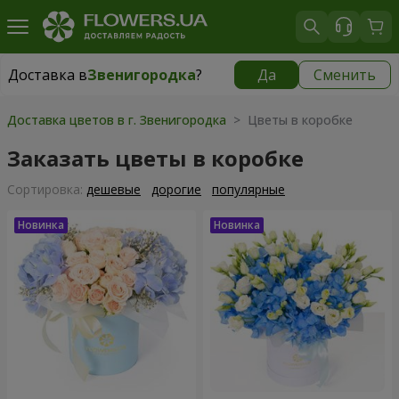
Доставка в
Звенигородка
?
Да
Сменить
Доставка в
Звенигородка
|
1120 грн
Доставка цветов в г. Звенигородка
> Цветы в коробке
Заказать цветы в коробке
Cортировка:
дешевые
дорогие
популярные