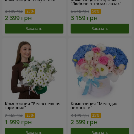
"Любовь в твоих глазах"
3 199 грн
6 318 грн
Заказать
Заказать
Композиция "Белоснежная
Композиция "Мелодия
гармония"
нежности"
2 665 грн
3 199 грн
Заказать
Заказать