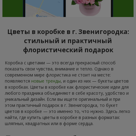
Цветы в коробке в г. Звенигородка:
стильный и практичный
флористический подарок
Коробка с цветами — это всегда прекрасный способ
показать свои чувства, внимание и тепло. Однако в
современном мире флористика не стоит на месте:
появляются
новые тренды
, и один из них — букеты цветов
в коробках. Цветы в коробке как флористические идеи для
любого праздника объединяют в себе красоту, удобство и
уникальный дизайн. Если вы ищете оригинальный и при
этом практичный подарок в г. Звенигородка, то букет
цветов в коробке — это именно то, что нужно. Здесь легко
найти, где купить цветы в коробке в разных форматах:
шляпных, квадратных или в форме сердца.