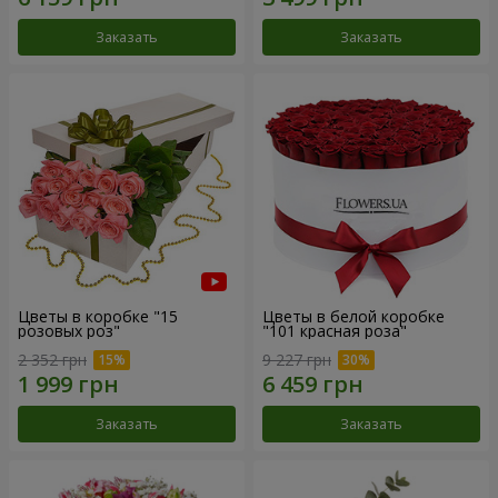
Заказать
Заказать
Цветы в коробке "15
Цветы в белой коробке
розовых роз"
"101 красная роза"
2 352 грн
9 227 грн
Заказать
Заказать