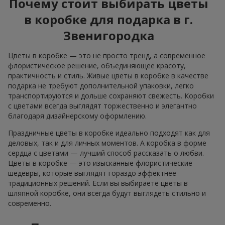
Почему стоит выбирать цветы
в коробке для подарка в г.
Звенигородка
Цветы в коробке — это не просто тренд, а современное
флористическое решение, объединяющее красоту,
практичность и стиль. Живые цветы в коробке в качестве
подарка не требуют дополнительной упаковки, легко
транспортируются и дольше сохраняют свежесть. Коробки
с цветами всегда выглядят торжественно и элегантно
благодаря дизайнерскому оформлению.
Праздничные цветы в коробке идеально подходят как для
деловых, так и для личных моментов. А коробка в форме
сердца с цветами — лучший способ рассказать о любви.
Цветы в коробке — это изысканные флористические
шедевры, которые выглядят гораздо эффектнее
традиционных решений. Если вы выбираете цветы в
шляпной коробке, они всегда будут выглядеть стильно и
современно.