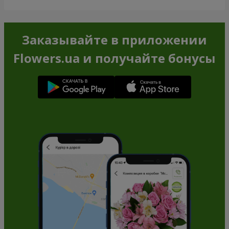
Заказывайте в приложении
Flowers.ua и получайте бонусы