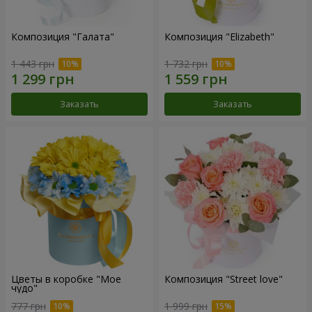
Композиция "Галата"
Композиция "Elizabeth"
1 443 грн
1 732 грн
Заказать
Заказать
Цветы в коробке "Мое
Композиция "Street love"
чудо"
777 грн
1 999 грн