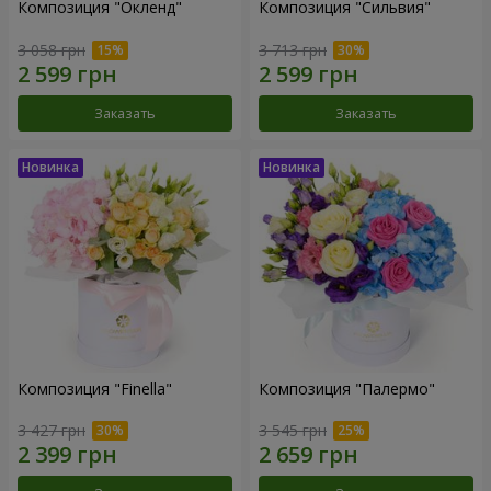
Композиция "Окленд"
Композиция "Сильвия"
3 058 грн
3 713 грн
Заказать
Заказать
Композиция "Finella"
Композиция "Палермо"
3 427 грн
3 545 грн