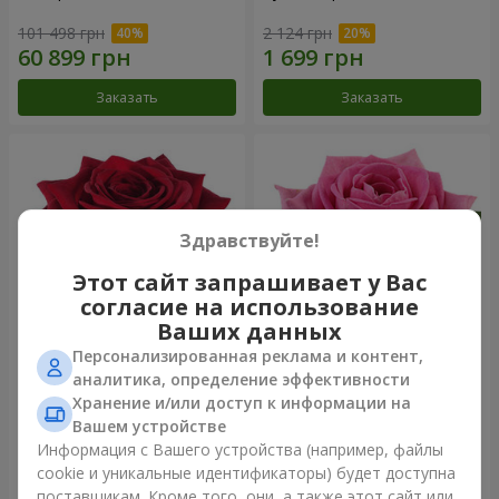
101 498 грн
2 124 грн
Заказать
Заказать
Здравствуйте!
Этот сайт запрашивает у Вас
согласие на использование
Ваших данных
Персонализированная реклама и контент,
Роза красная (поштучно)
Роза розовая (поштучно)
аналитика, определение эффективности
Хранение и/или доступ к информации на
Вашем устройстве
Информация с Вашего устройства (например, файлы
cookie и уникальные идентификаторы) будет доступна
Заказать
Заказать
поставщикам. Кроме того, они, а также этот сайт или