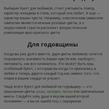
Выбирая букет для любимой, стоит учитывать повод,
характер женщины и стиль, который она любит. А ещё —
характер ваших чувств. Например, классическим символом
симпатии являются нежные розовые цветы, а о
неукротимой страсти расскажет флористическая
композиция ярко-красного цвета.
Для годовщины
Когда вы уже долго вместе, даря цветы любимой, хочется
подчеркнуть значимость ваших чувств или, наоборот,
напомнить, как всё начиналось. Это может быть ваш
особенный букет, с которым вы когда-то признались в
любви и теперь дарите каждый год как символ того, что
пламя в вашем сердце не угасает.
Чаще всего букет для любимой на годовщину — это
изысканные цветы:
розы
,
орхидеи
,
пионы
или оригинальные
миксы. Следуйте зову души и вкусам вашей второй
половинки — и вы не ошибётесь с сюрпризом.