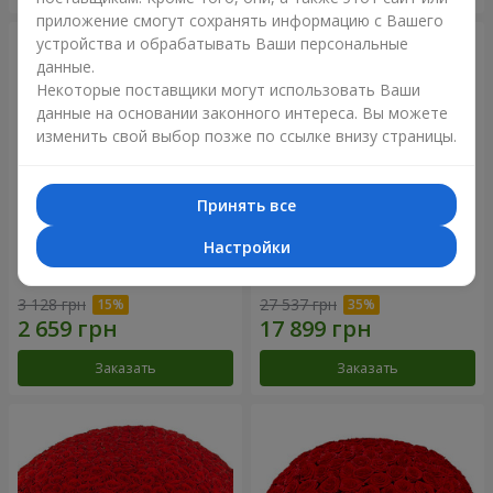
приложение смогут сохранять информацию с Вашего
устройства и обрабатывать Ваши персональные
данные.
Некоторые поставщики могут использовать Ваши
данные на основании законного интереса. Вы можете
изменить свой выбор позже по ссылке внизу страницы.
Принять все
Настройки
Корзина альстромерий
301 красная роза
"Акварель"
3 128 грн
27 537 грн
Заказать
Заказать