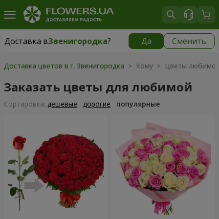
Доставка в
Звенигородка
?
Да
Сменить
Доставка в
Звенигородка
|
1120 грн
Доставка цветов в г. Звенигородка
> Кому > Цветы любимо
Заказать цветы для любимой
Cортировка:
дешевые
дорогие
популярные