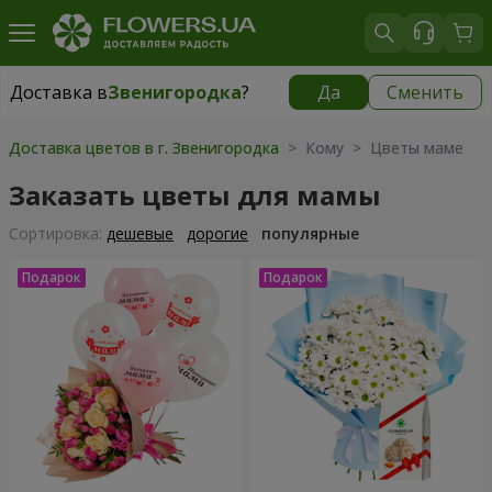
Доставка в
Звенигородка
?
Да
Сменить
Доставка в
Звенигородка
|
1120 грн
Доставка цветов в г. Звенигородка
> Кому > Цветы маме
Заказать цветы для мамы
Cортировка:
дешевые
дорогие
популярные