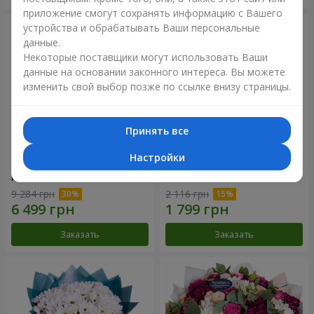
приложение смогут сохранять информацию с Вашего
устройства и обрабатывать Ваши персональные
данные.
Некоторые поставщики могут использовать Ваши
данные на основании законного интереса. Вы можете
изменить свой выбор позже по ссылке внизу страницы.
Принять все
Настройки
Цветы в коробке "101
Букет "Цветочное Selfie!"
розовая роза"
9 284 грн
2 116 грн
Заказать
Заказать