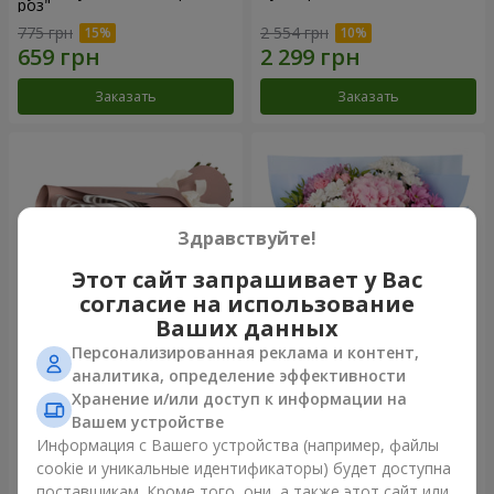
роз"
775 грн
2 554 грн
Заказать
Заказать
Здравствуйте!
Этот сайт запрашивает у Вас
согласие на использование
Ваших данных
Персонализированная реклама и контент,
Букет "7 розовых роз!"
Романтический букет
аналитика, определение эффективности
"Небеса"
Хранение и/или доступ к информации на
999 грн
2 124 грн
Вашем устройстве
Информация с Вашего устройства (например, файлы
cookie и уникальные идентификаторы) будет доступна
Заказать
Заказать
поставщикам. Кроме того, они, а также этот сайт или