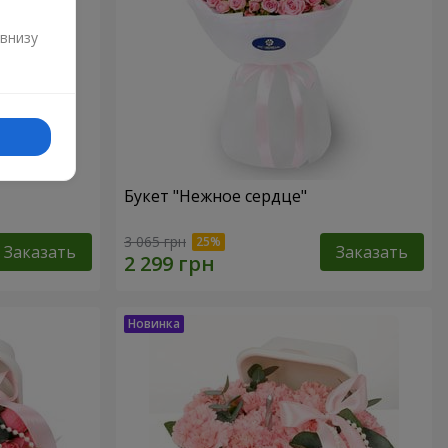
и
 внизу
Букет "Нежное сердце"
3 065 грн
Заказать
Заказать