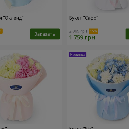
 "Окленд"
Букет "Сафо"
2 069 грн
Заказать
ес"
Букет "Sia"