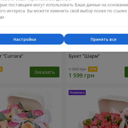
рые поставщики могут использовать Ваши данные на основани
ого интереса. Вы можете изменить свой выбор позже по ссылке
цы.
Настройки
Принять все
 "Currara"
Букет "Шарм"
1 999 грн
Заказать