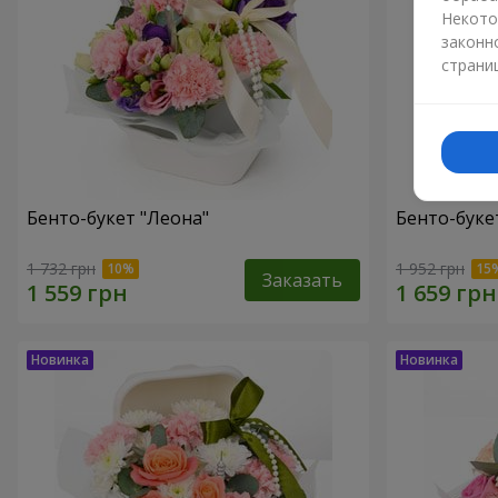
Некото
законн
страни
Бенто-букет "Леона"
Бенто-букет
1 732 грн
1 952 грн
Заказать