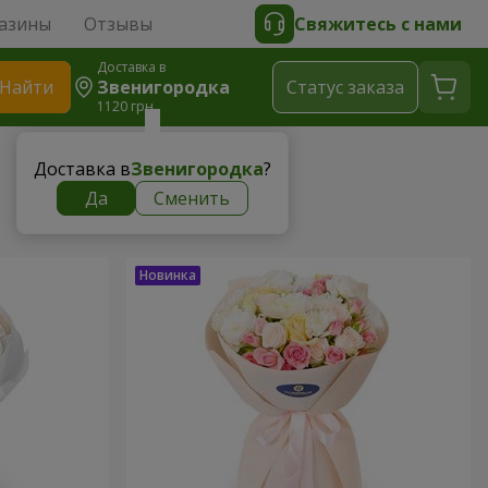
азины
Отзывы
Свяжитесь с нами
Доставка в
Найти
Звенигородка
Cтатус заказа
1120 грн
Доставка в
Звенигородка
?
Да
Сменить