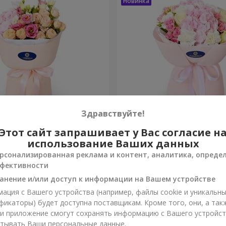
Здравствуйте!
ты сбываются"
Букет "Марта"
Этот сайт запрашивает у Вас согласие н
использование Ваших данных
3 279 грн
рсонализированная реклама и контент, аналитика, опреде
Заказать
фективности
анение и/или доступ к информации на Вашем устройстве
ация с Вашего устройства (например, файлы cookie и уникальн
фикаторы) будет доступна поставщикам. Кроме того, они, а так
ли приложение смогут сохранять информацию с Вашего устройст
тывать Ваши персональные данные.