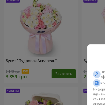
Букет "Пудровая Акварель"
Букет "Меч
5 145 грн
2 469 грн
Пе
Заказать
эф
Хр
Информ
иденти
сайт и
обраба