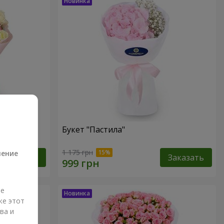
Букет "Пастила"
а
1 175 грн
ление
Заказать
Заказать
ые
же этот
ва и