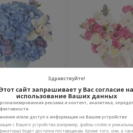
"Blue bird"
Композиция "Квитка Цис
Здравствуйте!
Этот сайт запрашивает у Вас согласие н
Уточнить
и
Нет в наличии
использование Ваших данных
рсонализированная реклама и контент, аналитика, опреде
фективности
анение и/или доступ к информации на Вашем устройстве
ация с Вашего устройства (например, файлы cookie и уникальн
фикаторы) будет доступна поставщикам. Кроме того, они, а так