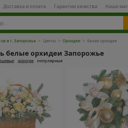
Доставка и оплата
Гарантии качества
Наши маг
ов в г. Запорожье
> Цветы >
Орхидеи
> Белая орхидея
ть белые орхидеи Запорожье
ешевые
дорогие
популярные