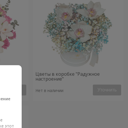
ык"
Цветы в коробке "Радужное
настроение"
а
Уточнить
Уточнить
Нет в наличии
ление
ые
же этот