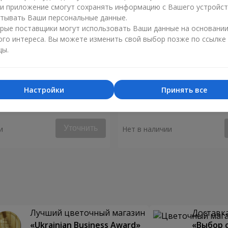
ли приложение смогут сохранять информацию с Вашего устройст
тывать Ваши персональные данные.
рые поставщики могут использовать Ваши данные на основани
ого интереса. Вы можете изменить свой выбор позже по ссылке
цы.
Настройки
Принять все
очка "Праздничный
Композиция "Монако"
Уточнить
и
Нет в наличии
Лучший цветочный магазин
Доставка
«Ukrainian Business Award»
«Выбор 