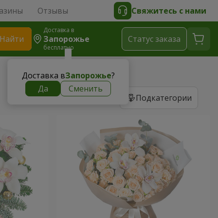
азины
Отзывы
Свяжитесь с нами
Доставка в
Найти
Запорожье
Cтатус заказа
бесплатно
Доставка в
Запорожье
?
Да
Сменить
Подкатегории