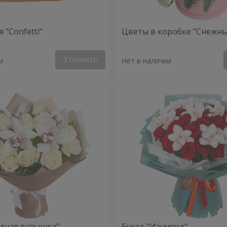
 "Confetti"
Цветы в коробке "Снежны
Уточнить
и
Нет в наличии
здная вспышка"
Букет "Изумруд"