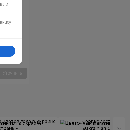
ва и
и
 внизу
Уточнить
 цветов года в Украине
Сервис доставки цв
страны»
«Ukrainian Choice»