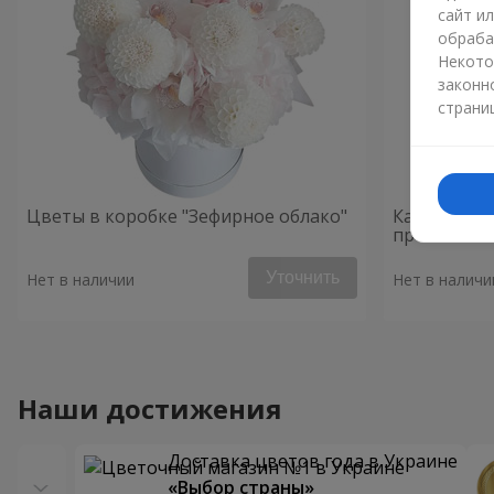
сайт и
обраба
Некото
законн
страни
Цветы в коробке "Зефирное облако"
Кашпо-сум
презент!"
Уточнить
Нет в наличии
Нет в наличи
Наши достижения
Доставка цветов года в Украине
«Выбор страны»