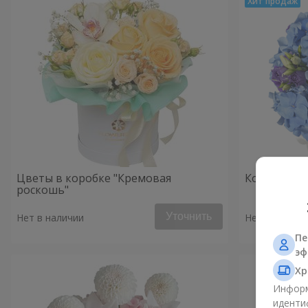
Цветы в коробке "Кремовая
Композиция 
роскошь"
Уточнить
Нет в наличии
Нет в наличи
Пе
эф
Хр
Информ
иденти