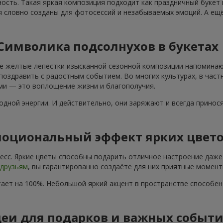
ость. Такая яркая композиция подходит как праздничный букет
я словно созданы для фотосессий и незабываемых эмоций. А ещё
Символика подсолнухов в букетах
е жёлтые лепестки изысканной сезонной композиции напоминают
поздравить с радостным событием. Во многих культурах, в част
ами — это воплощение жизни и благополучия.
дной энергии. И действительно, они заряжают и всегда принос
оциональный эффект ярких цвет
сс. Яркие цветы способны подарить отличное настроение даже 
друзьям
, вы гарантированно создаёте для них приятные момент
ает на 100%. Небольшой яркий акцент в пространстве способе
еи для подарков и важных событ