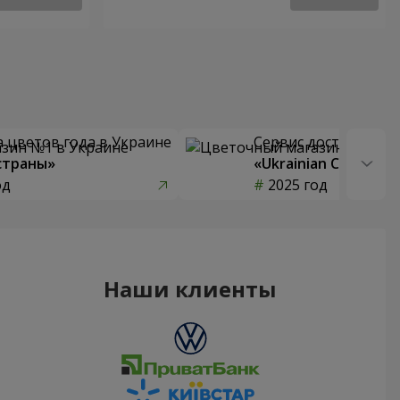
 цветов года в Украине
Сервис доставки цв
страны»
«Ukrainian Choice»
од
2025 год
Наши клиенты