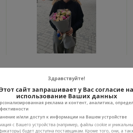
Все фото доставок
Здравствуйте!
Заказать этот товар
Этот сайт запрашивает у Вас согласие н
использование Ваших данных
рсонализированная реклама и контент, аналитика, опреде
фективности
анение и/или доступ к информации на Вашем устройстве
ии
ация с Вашего устройства (например, файлы cookie и уникальн
нусы
фикаторы) будет доступна поставщикам. Кроме того, они, а так