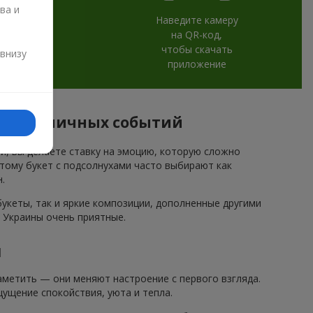
ва и
Наведите камеру
на QR-код,
и
чтобы скачать
 внизу
приложение
я праздничных событий
ми, вы делаете ставку на эмоцию, которую сложно
этому букет с подсолнухами часто выбирают как
.
кеты, так и яркие композиции, дополненные другими
 Украины очень приятные.
и
метить — они меняют настроение с первого взгляда.
ущение спокойствия, уюта и тепла.