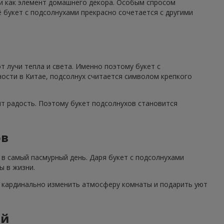
 и как элемент домашнего декора. Особым спросом
 букет с подсолнухами прекрасно сочетается с другими
 лучи тепла и света. Именно поэтому букет с
ности в Китае, подсолнух считается символом крепкого
ят радость. Поэтому букет подсолнухов становится
ов
в самый пасмурный день. Даря букет с подсолнухами
ы в жизни.
н кардинально изменить атмосферу комнаты и подарить уют
ий