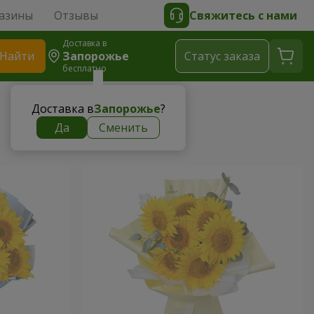
азины
Отзывы
Свяжитесь с нами
Доставка в
Найти
Запорожье
Cтатус заказа
бесплатно
Доставка в
Запорожье
?
Да
Сменить