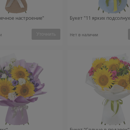
нечное настроение"
Букет "11 ярких подсолну
Уточнить
и
Нет в наличии
икс"
Букет "Солнце в подарок"