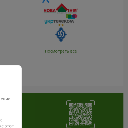
Посмотреть все
а
ление
ые
же этот