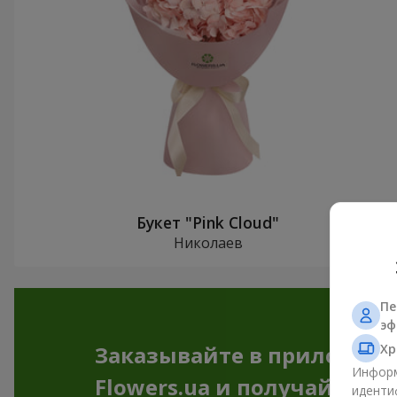
Букет "Pink Cloud"
Николаев
Пе
эф
Хр
Заказывайте в приложен
Информ
Flowers.ua и получайте бо
иденти