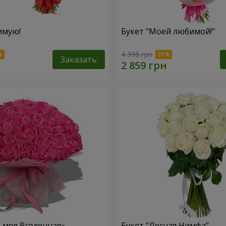
имую!
Букет "Моей любимой!"
4 398 грн
Заказать
– моя Вселенная»
Букет "Лесная Нимфа"