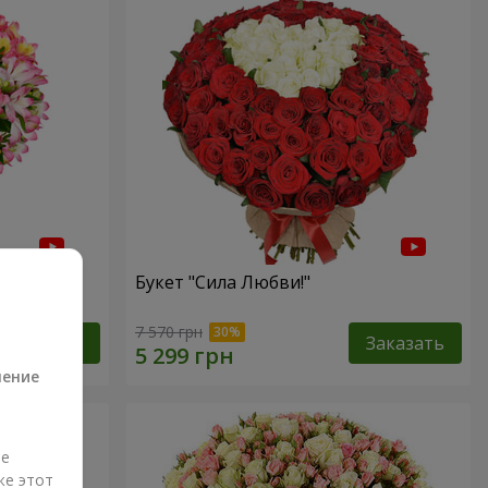
Букет "Сила Любви!"
а
7 570 грн
Заказать
Заказать
ление
ые
же этот