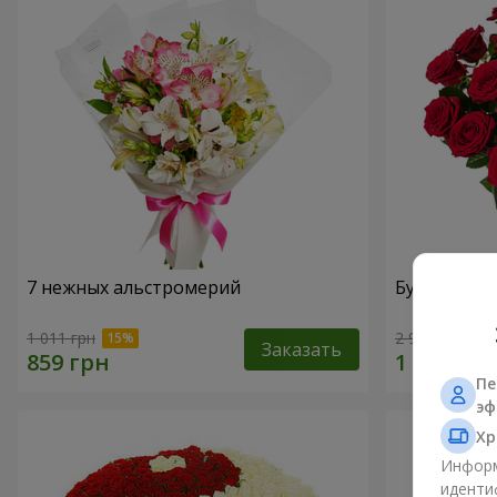
7 нежных альстромерий
Букет "В Д
1 011 грн
2 922 грн
Заказать
Пе
эф
Хр
Информ
иденти