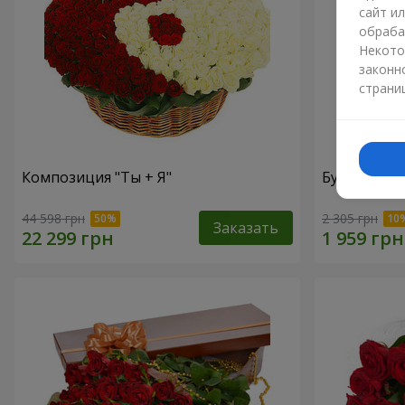
сайт и
обраба
Некото
законн
страни
Композиция "Ты + Я"
Букет "В во
44 598 грн
2 305 грн
Заказать