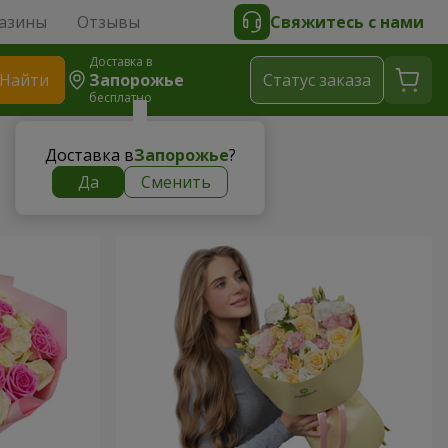
азины
Отзывы
Свяжитесь с нами
Доставка в
Найти
Запорожье
Cтатус заказа
бесплатно
Доставка в
Запорожье
?
Да
Сменить