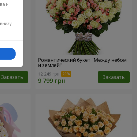
ва и
и
 внизу
Романтический букет "Между небом
и землей!"
12 249 грн
Заказать
Заказать