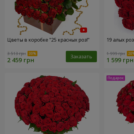
Цветы в коробке "25 красных роз!"
19 алых роз
3 513 грн
1 999 грн
Заказать