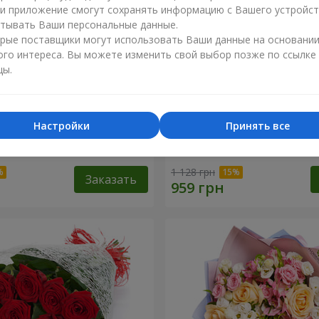
ли приложение смогут сохранять информацию с Вашего устройст
тывать Ваши персональные данные.
рые поставщики могут использовать Ваши данные на основани
ого интереса. Вы можете изменить свой выбор позже по ссылке
цы.
Настройки
Принять все
сторге от тебя!"
11 красных роз
1 128 грн
Заказать