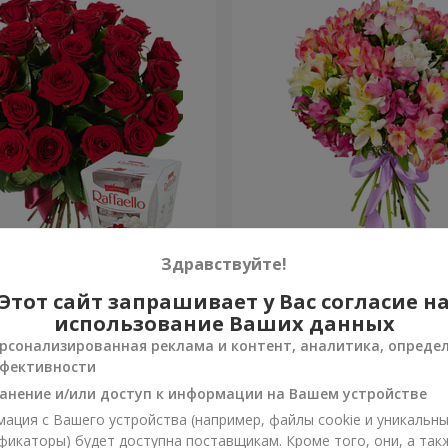
ень рождения, с любовью!"
Букет "Сказка для двоих!"
Здравствуйте!
Этот сайт запрашивает у Вас согласие н
1 399 грн
Заказать
использование Ваших данных
рсонализированная реклама и контент, аналитика, опреде
фективности
анение и/или доступ к информации на Вашем устройстве
ация с Вашего устройства (например, файлы cookie и уникальн
фикаторы) будет доступна поставщикам. Кроме того, они, а так