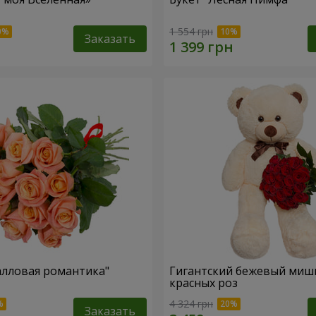
1 554 грн
Заказать
алловая романтика"
Гигантский бежевый мишк
красных роз
4 324 грн
Заказать