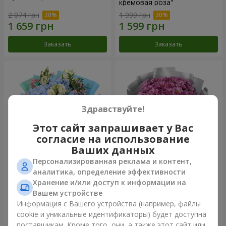
кремовая роза"
2 074 грн
1 999 грн
Заказать
Заказать
Здравствуйте!
Этот сайт запрашивает у Вас
согласие на использование
Ваших данных
Персонализированная реклама и контент,
Букет "Маленький принц"
Букет "Твои хризантемы"
аналитика, определение эффективности
Хранение и/или доступ к информации на
3 513 грн
1 599 грн
Вашем устройстве
Информация с Вашего устройства (например, файлы
cookie и уникальные идентификаторы) будет доступна
Заказать
Заказать
поставщикам. Кроме того, они, а также этот сайт или