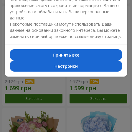
приложение смогут сохранять информацию с Вашего
устройства и обрабатывать Ваши персональные
данные.
Некоторые поставщики могут использовать Ваши
данные на основании законного интереса. Вы можете
изменить свой выбор позже по ссылке внизу страницы.
Принять все
Настройки
Букет "Панна Котта"
Композиция "Нежное
прикосновение"
2 124 грн
1 777 грн
Заказать
Заказать