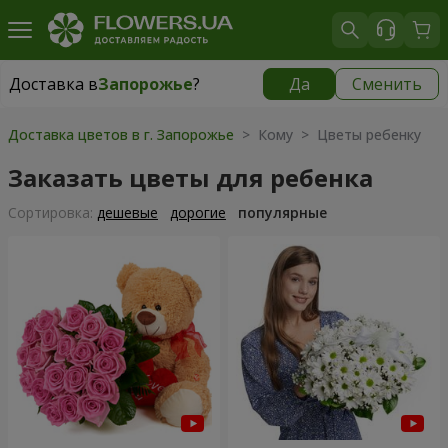
Доставка в
Запорожье
?
Да
Сменить
Доставка в
Запорожье
|
бесплатно
Доставка цветов в г. Запорожье
> Кому > Цветы ребенку
Заказать цветы для ребенка
Cортировка:
дешевые
дорогие
популярные