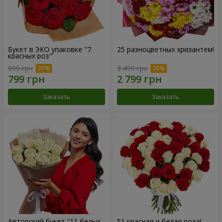
Букет в ЭКО упаковке "7
25 разноцветных хризантем!
красных роз"
999 грн
3 499 грн
Заказать
Заказать
Авторский букет "11 белых
51 красная и белая роза!