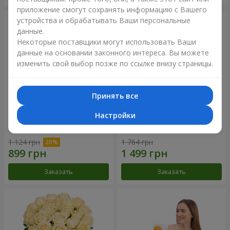
приложение смогут сохранять информацию с Вашего
устройства и обрабатывать Ваши персональные
данные.
Некоторые поставщики могут использовать Ваши
данные на основании законного интереса. Вы можете
изменить свой выбор позже по ссылке внизу страницы.
Принять все
Настройки
Букет "Времена года"
Букет из 21 кремовой розы
1 124 грн
1 764 грн
Заказать
Заказать