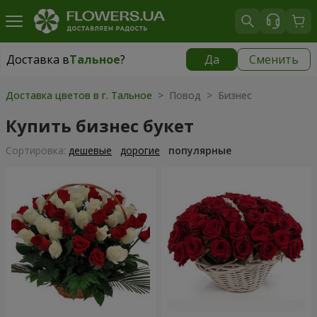
Доставка в
Тальное
?
Да
Сменить
Доставка в
Тальное
|
650 грн
Доставка цветов в г. Тальное
> Повод > Бизнес
Купить бизнес букет
Cортировка:
дешевые
дорогие
популярные