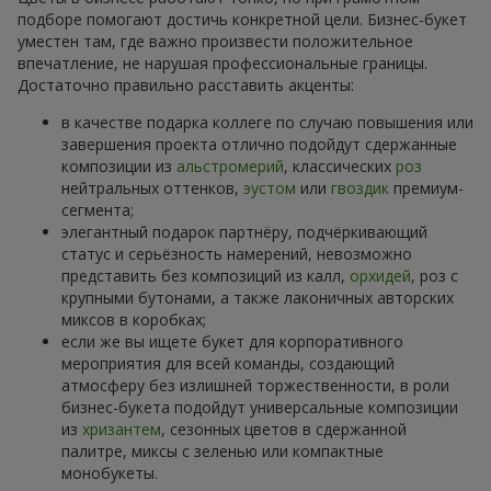
подборе помогают достичь конкретной цели. Бизнес-букет
уместен там, где важно произвести положительное
впечатление, не нарушая профессиональные границы.
Достаточно правильно расставить акценты:
в качестве подарка коллеге по случаю повышения или
завершения проекта отлично подойдут сдержанные
композиции из
альстромерий
, классических
роз
нейтральных оттенков,
эустом
или
гвоздик
премиум-
сегмента;
элегантный подарок партнёру, подчёркивающий
статус и серьёзность намерений, невозможно
представить без композиций из калл,
орхидей
, роз с
крупными бутонами, а также лаконичных авторских
миксов в коробках;
если же вы ищете букет для корпоративного
мероприятия для всей команды, создающий
атмосферу без излишней торжественности, в роли
бизнес-букета подойдут универсальные композиции
из
хризантем
, сезонных цветов в сдержанной
палитре, миксы с зеленью или компактные
монобукеты.