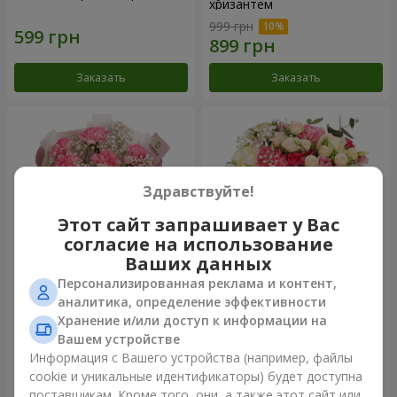
хризантем
999 грн
Заказать
Заказать
Здравствуйте!
Этот сайт запрашивает у Вас
согласие на использование
Ваших данных
Персонализированная реклама и контент,
Букет "Королева
Цветы в коробке
аналитика, определение эффективности
Карибского моря"
"Помпадур"
Хранение и/или доступ к информации на
1 374 грн
2 124 грн
Вашем устройстве
Информация с Вашего устройства (например, файлы
cookie и уникальные идентификаторы) будет доступна
Заказать
Заказать
поставщикам. Кроме того, они, а также этот сайт или