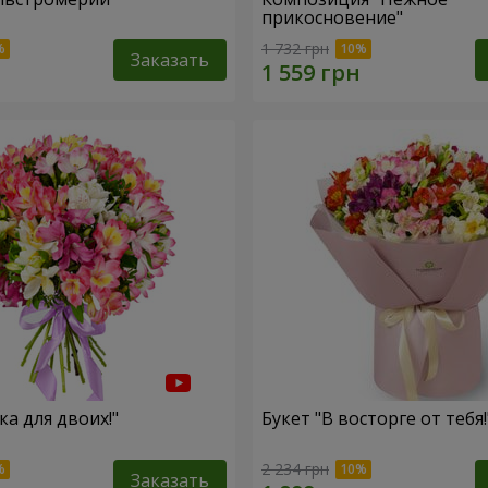
прикосновение"
1 732 грн
Заказать
ка для двоих!"
Букет "В восторге от тебя!
2 234 грн
Заказать