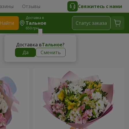
азины
Отзывы
Свяжитесь с нами
Доставка в
Найти
Тальное
Cтатус заказа
650 грн
Доставка в
Тальное
?
Да
Сменить