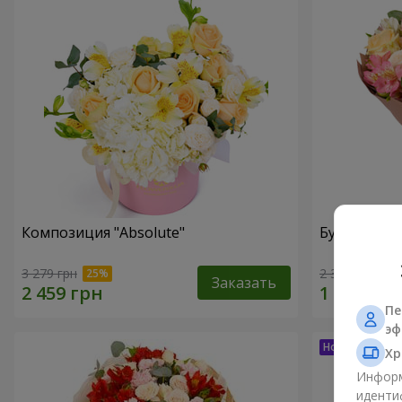
Композиция "Absolute"
Букет "Шед
3 279 грн
2 374 грн
Заказать
Пе
эф
Хр
Информ
иденти