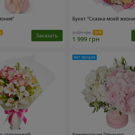
мония"
Букет "Сказка моей жизни
2 221 грн
Заказать
льстромерий
Композиция "Нежное