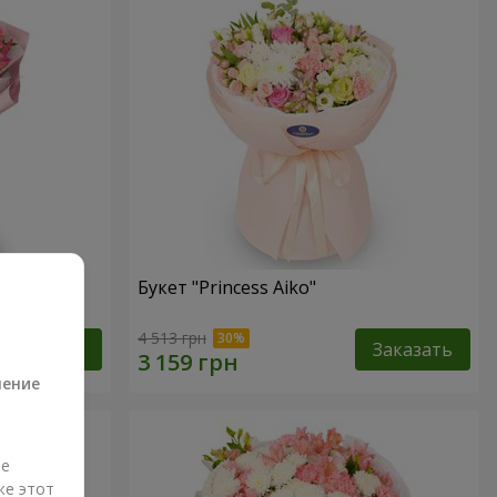
Букет "Princess Aiko"
а
4 513 грн
Заказать
Заказать
ление
ые
же этот