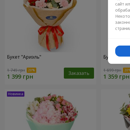
сайт и
обраба
Некото
законн
страни
Букет "Ариэль"
Букет "Све
1 749 грн
1 699 грн
Заказать