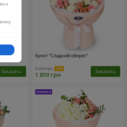
ва и
и
 внизу
Букет "Сладкий оберег"
2 324 грн
Заказать
Заказать