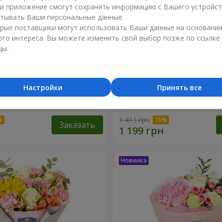
ли приложение смогут сохранять информацию с Вашего устройст
тывать Ваши персональные данные.
рые поставщики могут использовать Ваши данные на основани
ого интереса. Вы можете изменить свой выбор позже по ссылке
цы.
Настройки
Принять все
тлана"
Букет "Розовый зефир"
1 411 грн
Заказать