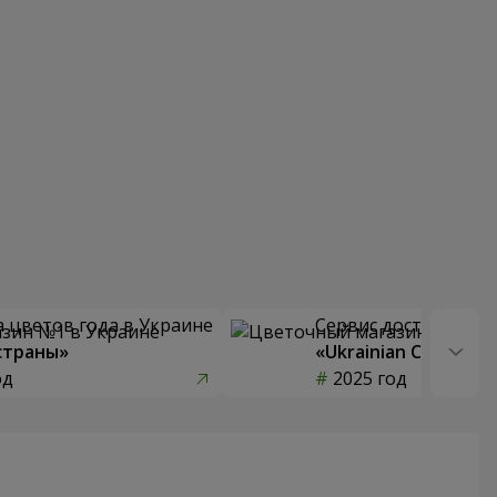
 цветов года в Украине
Сервис доставки цв
страны»
«Ukrainian Choice»
од
2025 год