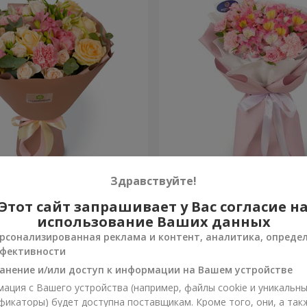
евр"
Букет "Океан цветов"
Здравствуйте!
Этот сайт запрашивает у Вас согласие н
1 399 грн
Заказать
использование Ваших данных
рсонализированная реклама и контент, аналитика, опреде
фективности
анение и/или доступ к информации на Вашем устройстве
ация с Вашего устройства (например, файлы cookie и уникальн
фикаторы) будет доступна поставщикам. Кроме того, они, а так