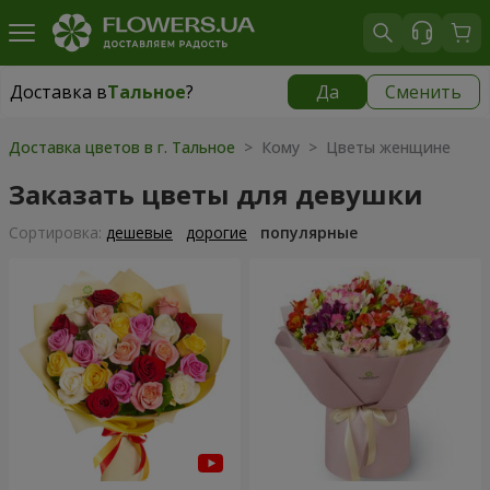
Доставка в
Тальное
?
Да
Сменить
Доставка в
Тальное
|
650 грн
Доставка цветов в г. Тальное
> Кому > Цветы женщине
Заказать цветы для девушки
Cортировка:
дешевые
дорогие
популярные