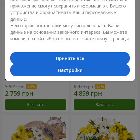
приложение смогут сохранять информацию с Вашего
устройства и обрабатывать Ваши персональные
данные.
Некоторые поставщики могут использовать Ваши
данные на основании законного интереса. Вы можете
изменить свой выбор позже по ссылке внизу страницы.
Принять все
Настройки
Цветы в коробке "25
Композиция в коробке
красных роз!"
"Любимой"
3 941 грн
6 479 грн
Заказать
Заказать