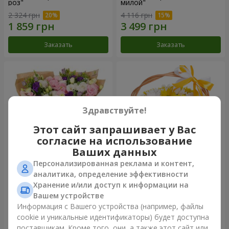
роз"
милой"
2 324 грн
4 116 грн
Заказать
Заказать
Здравствуйте!
Этот сайт запрашивает у Вас
согласие на использование
Ваших данных
Персонализированная реклама и контент,
15 разноцветных эустом
Корзина "Солнышко"
аналитика, определение эффективности
Хранение и/или доступ к информации на
3 279 грн
1 621 грн
Вашем устройстве
Информация с Вашего устройства (например, файлы
cookie и уникальные идентификаторы) будет доступна
Заказать
Заказать
поставщикам. Кроме того, они, а также этот сайт или