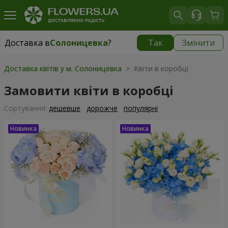
Доставка в
Солоницевка
?
Так
Змінити
Доставка в
Солоницевка
|
безкоштовно
Доставка квітів у м. Солоницевка
> Квіти в коробці
Замовити квіти в коробці
Сортування:
дешевше
дорожче
популярні