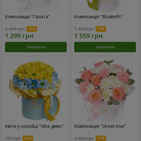
Композиція "Галата"
Композиція "Elizabeth"
1 443 грн
1 732 грн
Замовити
Замовити
Квіти у коробці "Моє диво"
Композиція "Street love"
777 грн
2 069 грн