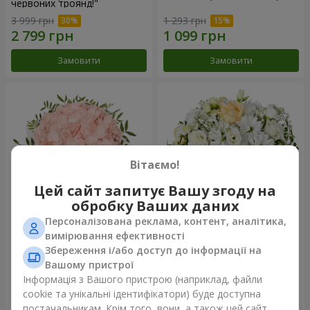
червоних троянд!"
3 999 грн
1 293 грн
Замовити
Замовити
Вітаємо!
Цей сайт запитує Вашу згоду на
обробку Ваших даних
Персоналізована реклама, контент, аналітика,
Квіти в коробці "Рожевий
Квіти у коробці "Білий шовк"
вимірювання ефективності
опал"
Збереження і/або доступ до інформації на
1 370 грн
1 646 грн
Вашому пристрої
Інформація з Вашого пристрою (наприклад, файли
cookie та унікальні ідентифікатори) буде доступна
Замовити
Замовити
постачальникам. Крім того, вони, а також цей сайт