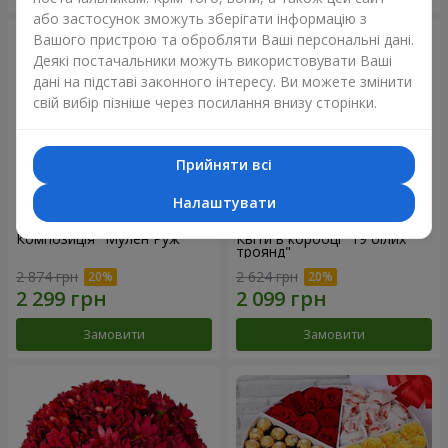
або застосунок зможуть зберігати інформацію з
Вашого пристрою та обробляти Ваші персональні дані.
Деякі постачальники можуть використовувати Ваші
дані на підставі законного інтересу. Ви можете змінити
свій вибір пізніше через посилання внизу сторінки.
Прийняти всі
Налаштувати
Композиція "Мулен Руж"
Квіти в коробці "19 білих
троянд"
2 874 грн
2 624 грн
Замовити
Замовити