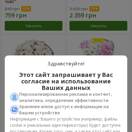
чудо"
843 грн
3 629 грн
Заказать
Заказать
Здравствуйте!
Этот сайт запрашивает у Вас
согласие на использование
Ваших данных
Персонализированная реклама и контент,
Букет "Киото" из 5 белых
Букет "Времена года"
аналитика, определение эффективности
хризантем
Хранение и/или доступ к информации на
999 грн
1 199 грн
Вашем устройстве
Информация с Вашего устройства (например, файлы
cookie и уникальные идентификаторы) будет доступна
Заказать
Заказать
поставщикам. Кроме того, они, а также этот сайт или