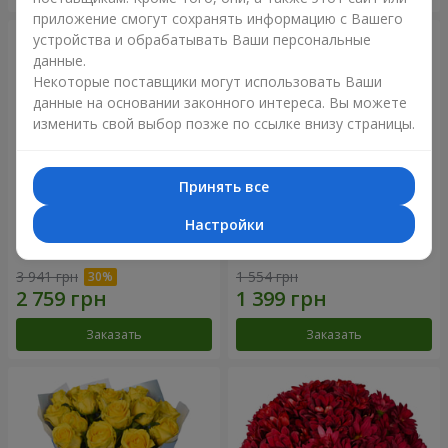
приложение смогут сохранять информацию с Вашего
устройства и обрабатывать Ваши персональные
данные.
Некоторые поставщики могут использовать Ваши
данные на основании законного интереса. Вы можете
изменить свой выбор позже по ссылке внизу страницы.
Принять все
Настройки
Букет "Крещатик"
Букет "Мы и лето"
3 941 грн
1 554 грн
Заказать
Заказать