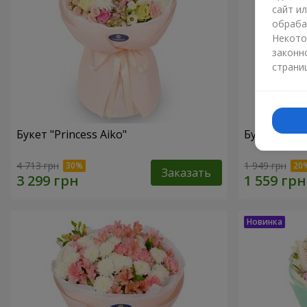
сайт и
обраба
Некото
законн
страни
Букет "Princess Aiko"
Букет "Ари
4 713 грн
1 949 грн
Заказать