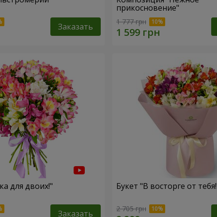
прикосновение"
1 777 грн
Заказать
ка для двоих!"
Букет "В восторге от тебя!
2 705 грн
Заказать