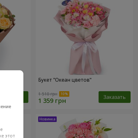
Букет "Океан цветов"
а
1 510 грн
Заказать
Заказать
ление
ые
же этот