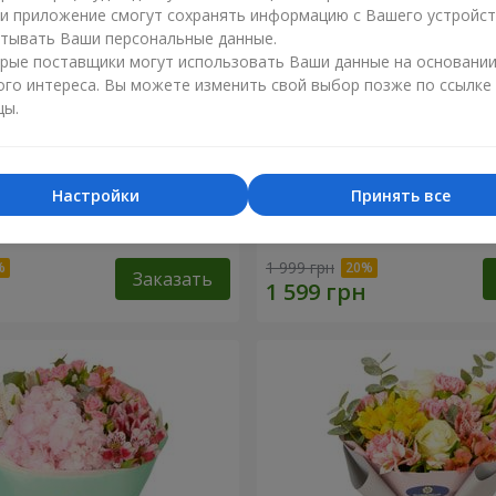
ли приложение смогут сохранять информацию с Вашего устройст
тывать Ваши персональные данные.
рые поставщики могут использовать Ваши данные на основани
ого интереса. Вы можете изменить свой выбор позже по ссылке
цы.
Настройки
Принять все
эль"
Букет "Светлана"
1 999 грн
Заказать