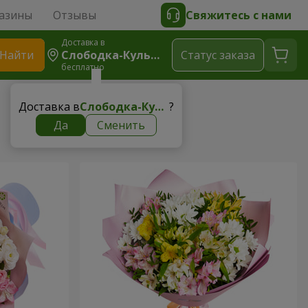
азины
Отзывы
Свяжитесь с нами
Доставка в
Найти
Слободка-Кульчиевецкая
Cтатус заказа
бесплатно
Доставка в
Слободка-Кульчиевецкая
?
Да
Сменить