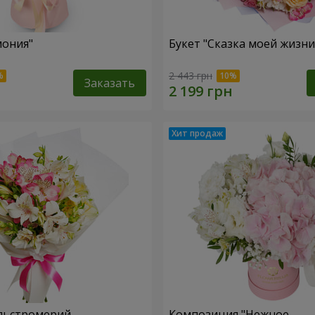
мония"
Букет "Сказка моей жизни
2 443 грн
Заказать
льстромерий
Композиция "Нежное