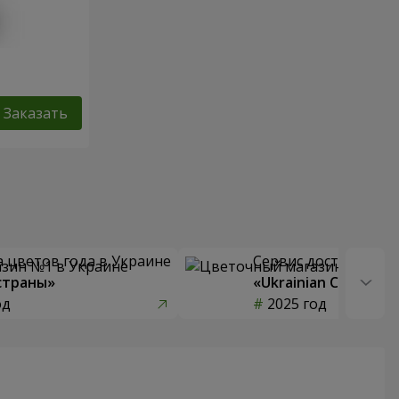
Заказать
 цветов года в Украине
Сервис доставки цв
страны»
«Ukrainian Choice»
од
2025 год