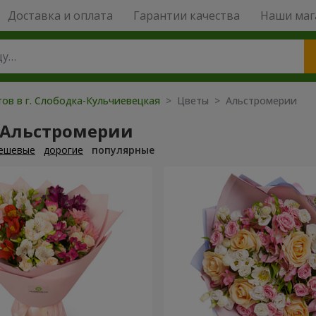
Доставка и оплата
Гарантии качества
Наши маг
тов в г. Слободка-Кульчиевецкая
> Цветы > Альстромерии
 Альстромерии
ешевые
дорогие
популярные