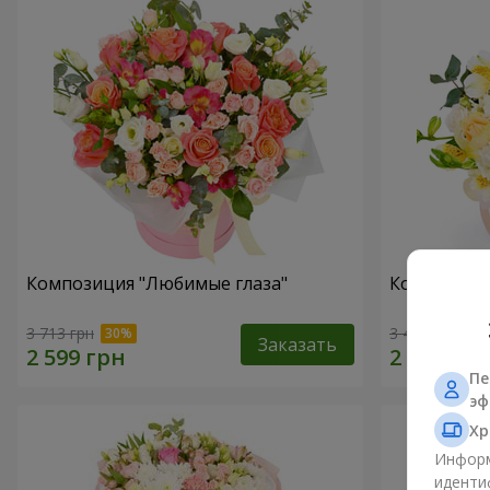
Композиция "Любимые глаза"
Композиция
3 713 грн
3 465 грн
Заказать
Пе
эф
Хр
Информ
иденти