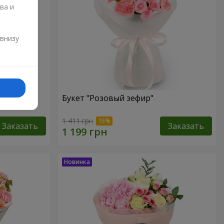
ва и
и
 внизу
Букет "Розовый зефир"
1 411 грн
Заказать
Заказать