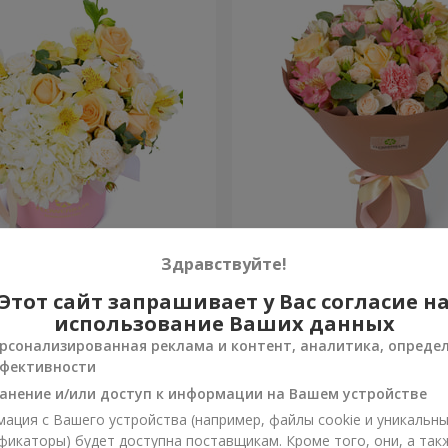
 "Absolute"
Букет "Шедевр"
Здравствуйте!
Этот сайт запрашивает у Вас согласие н
2 699 грн
Заказать
использование Ваших данных
рсонализированная реклама и контент, аналитика, опреде
фективности
анение и/или доступ к информации на Вашем устройстве
ация с Вашего устройства (например, файлы cookie и уникальн
фикаторы) будет доступна поставщикам. Кроме того, они, а так