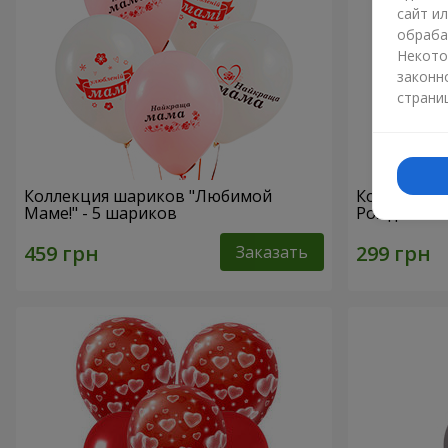
сайт и
обраба
Некото
законн
страни
Коллекция шариков "Любимой
Коллекция 
Маме!" - 5 шариков
Рождения" 
Заказать