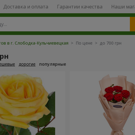
Доставка и оплата
Гарантии качества
Наши маг
тов в г. Слободка-Кульчиевецкая
> По цене > до 700 грн
грн
ешевые
дорогие
популярные