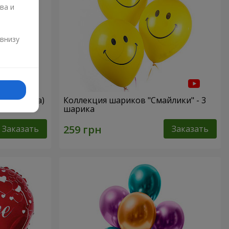
ва и
и
 внизу
вые сердца)
Коллекция шариков "Смайлики" - 3
шарика
Заказать
Заказать