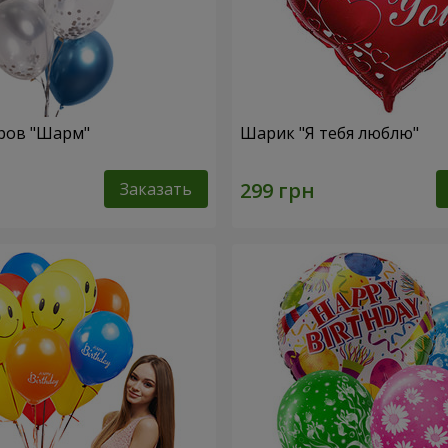
ров "Шарм"
Шарик "Я тебя люблю"
Заказать