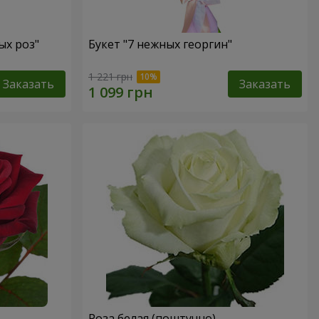
ых роз"
Букет "7 нежных георгин"
1 221 грн
Заказать
Заказать
Роза белая (поштучно)