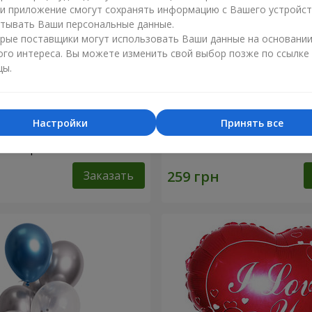
ли приложение смогут сохранять информацию с Вашего устройст
тывать Ваши персональные данные.
рые поставщики могут использовать Ваши данные на основани
ого интереса. Вы можете изменить свой выбор позже по ссылке
цы.
Настройки
Принять все
шариков "С Днем
3 гелиевых шарика (розо
- 3 шарика
Заказать