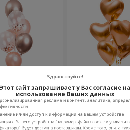
ров "Нежность"
Фонтан шаров “Golden hea
Здравствуйте!
Этот сайт запрашивает у Вас согласие н
Заказать
использование Ваших данных
рсонализированная реклама и контент, аналитика, опреде
фективности
анение и/или доступ к информации на Вашем устройстве
ация с Вашего устройства (например, файлы cookie и уникальн
фикаторы) будет доступна поставщикам. Кроме того, они, а так