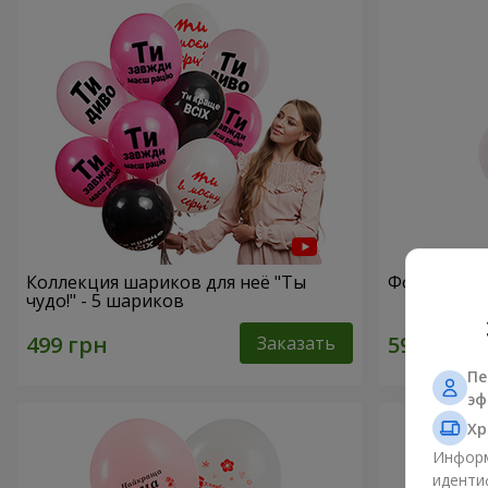
Коллекция шариков для неё "Ты
Фонтан ша
чудо!" - 5 шариков
Заказать
Пе
эф
Хр
Информ
иденти