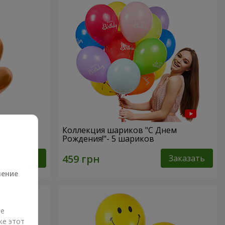
rts”
Коллекция шариков "С Днем
Рождения!"- 5 шариков
а
Заказать
Заказать
ление
ые
же этот