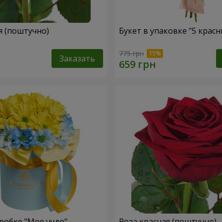
я (поштучно)
Букет в упаковке "5 красн
775 грн
Заказать
робке "Мое чудо"
Роза красная (поштучно)