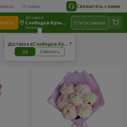
азины
Отзывы
Свяжитесь с нами
Доставка в
Найти
Слободка-Кульчиевецкая
Cтатус заказа
бесплатно
Доставка в
Слободка-Кульчиевецкая
?
Да
Сменить