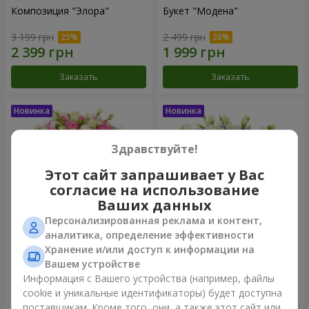
Композиция "Элора"
Букет "Модена"
3 199 грн
2 499 грн
Заказать
Заказать
Здравствуйте!
Этот сайт запрашивает у Вас
согласие на использование
Ваших данных
Персонализированная реклама и контент,
аналитика, определение эффективности
Хранение и/или доступ к информации на
Букет "Piedmont"
Композиция "Сильвия"
Вашем устройстве
5 465 грн
3 856 грн
Информация с Вашего устройства (например, файлы
cookie и уникальные идентификаторы) будет доступна
поставщикам. Кроме того, они, а также этот сайт или