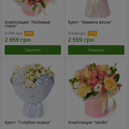
Композиция "Любимые
Букет "Мамина весна"
глаза"
3 799 грн
3 656 грн
Заказать
Заказать
Букет "Голубая сказка"
Композиция "Vanilla"