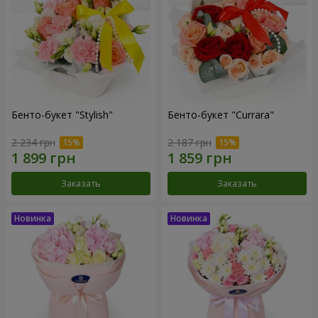
Бенто-букет "Stylish"
Бенто-букет "Currara"
2 234 грн
2 187 грн
Заказать
Заказать