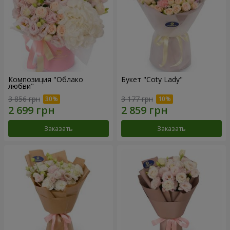
Композиция "Облако
Букет "Coty Lady"
любви"
3 856 грн
3 177 грн
Заказать
Заказать