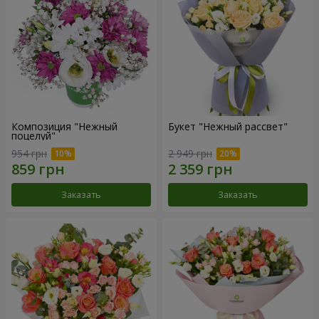
Композиция "Нежный
Букет "Нежный рассвет"
поцелуй"
954 грн
2 949 грн
Заказать
Заказать