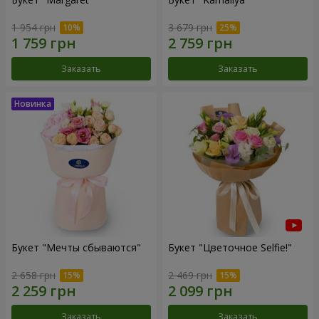
1 954 грн
3 679 грн
Заказать
Заказать
Букет "Мечты сбываются"
Букет "Цветочное Selfie!"
2 658 грн
2 469 грн
Заказать
Заказать