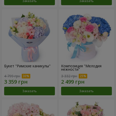
Заказать
Заказать
Букет "Римские каникулы"
Композиция "Мелодия
нежности"
4 799 грн
3 332 грн
Заказать
Заказать