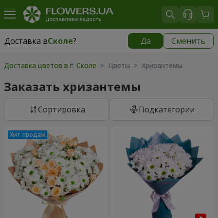
Доставка в
Сколе
?
Да
Сменить
Доставка в
Сколе
|
755 грн
Доставка цветов в г. Сколе
> Цветы > Хризантемы
Заказать хризантемы
Cортировка
Подкатегории