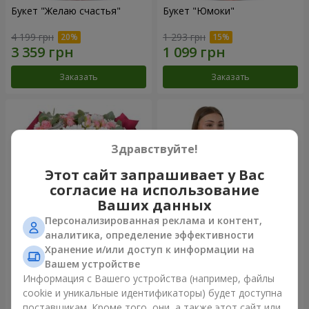
Букет "Желаю счастья"
Букет "Юмоки"
4 199 грн
1 293 грн
Заказать
Заказать
Здравствуйте!
Этот сайт запрашивает у Вас
согласие на использование
Ваших данных
Персонализированная реклама и контент,
аналитика, определение эффективности
Хранение и/или доступ к информации на
Букет "Очарование
Композиция "Белоснежная
нежности"
гармония"
Вашем устройстве
3 624 грн
3 279 грн
Информация с Вашего устройства (например, файлы
cookie и уникальные идентификаторы) будет доступна
поставщикам. Кроме того, они, а также этот сайт или