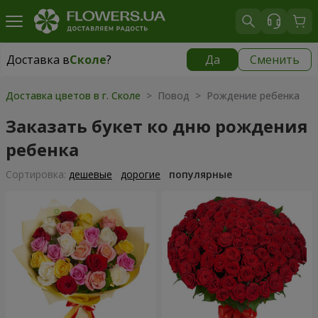
Доставка в
Сколе
?
Да
Сменить
Доставка в
Сколе
|
755 грн
Доставка цветов в г. Сколе
> Повод > Рождение ребенка
Заказать букет ко дню рождения
ребенка
Cортировка:
дешевые
дорогие
популярные