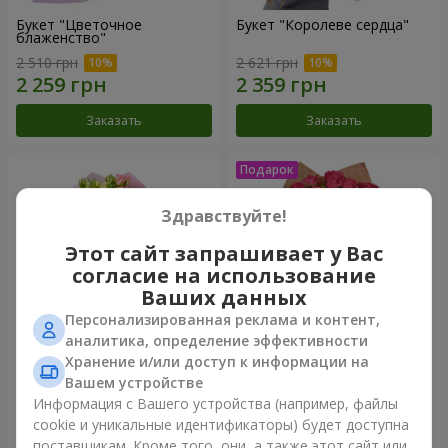
Букет "Цветочное
Букет "Королеве сердца"
блаженство"
2 510 грн
2 621 грн
Заказать
Заказать
Здравствуйте!
Этот сайт запрашивает у Вас
согласие на использование
Ваших данных
Персонализированная реклама и контент,
аналитика, определение эффективности
Хранение и/или доступ к информации на
Микс "Планета роз" из 51
Букет "Очарование" с
Вашем устройстве
кустовой розы
воздушными шарами
Информация с Вашего устройства (например, файлы
7 058 грн
2 624 грн
cookie и уникальные идентификаторы) будет доступна
поставщикам. Кроме того, они, а также этот сайт или