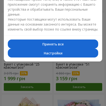
приложение смогут сохранять информацию с Вашего
Заказать
Заказать
устройства и обрабатывать Ваши персональные
данные.
Некоторые поставщики могут использовать Ваши
данные на основании законного интереса. Вы можете
изменить свой выбор позже по ссылке внизу страницы.
Принять все
Настройки
Букет с упаковкой "25
Букет в упаковке "51
красных роз"
красная роза"
3 075 грн
4 860 грн
Заказать
Заказать