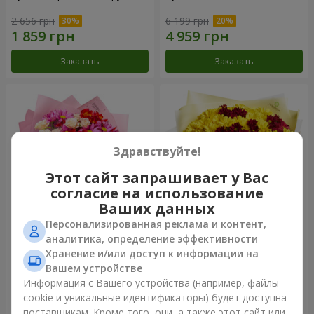
2 656 грн
6 199 грн
Заказать
Заказать
Здравствуйте!
Этот сайт запрашивает у Вас
согласие на использование
Ваших данных
Персонализированная реклама и контент,
Букет "Нежная любовь"
Букет "Сказочная осень"
аналитика, определение эффективности
Хранение и/или доступ к информации на
1 621 грн
2 177 грн
Вашем устройстве
Информация с Вашего устройства (например, файлы
cookie и уникальные идентификаторы) будет доступна
Заказать
Заказать
поставщикам. Кроме того, они, а также этот сайт или