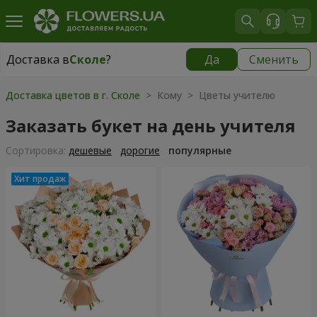
Доставка в
Сколе
?
Да
Сменить
Доставка в
Сколе
|
755 грн
Доставка цветов в г. Сколе
> Кому > Цветы учителю
Заказать букет на день учителя
Cортировка:
дешевые
дорогие
популярные