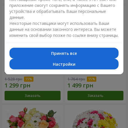
приложение смогут сохранять информацию с Вашего
устройства и обрабатывать Ваши персональные
данные.
Некоторые поставщики могут использовать Ваши
данные на основании законного интереса. Вы можете
изменить свой выбор позже по ссылке внизу страницы.
Принять все
Настройки
Композиция "Летнее
Цветы в коробке "Счастья
облако"
не избежать"
1 528 грн
1 764 грн
Заказать
Заказать