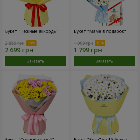
Букет "Нежные аккорды"
Букет "Маме в подарок"
3 856 грн
1 999 грн
Заказать
Заказать
Букет "Солнышко моё"
Букет "Безе" из 15 белых