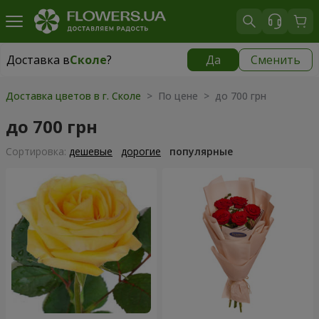
Доставка в
Сколе
?
Да
Сменить
Доставка в
Сколе
|
755 грн
Доставка цветов в г. Сколе
> По цене > до 700 грн
до 700 грн
Cортировка:
дешевые
дорогие
популярные