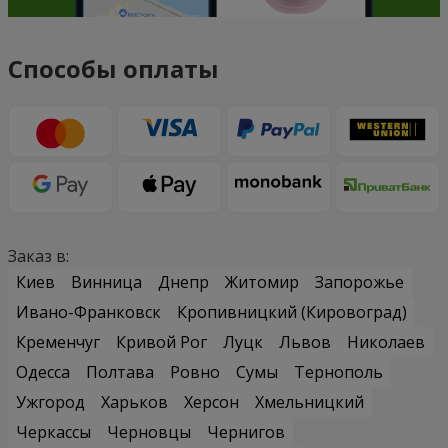
Способы оплаты
Заказ в:
Киев
Винница
Днепр
Житомир
Запорожье
Ивано-Франковск
Кропивницкий (Кировоград)
Кременчуг
Кривой Рог
Луцк
Львов
Николаев
Одесса
Полтава
Ровно
Сумы
Тернополь
Ужгород
Харьков
Херсон
Хмельницкий
Черкассы
Черновцы
Чернигов