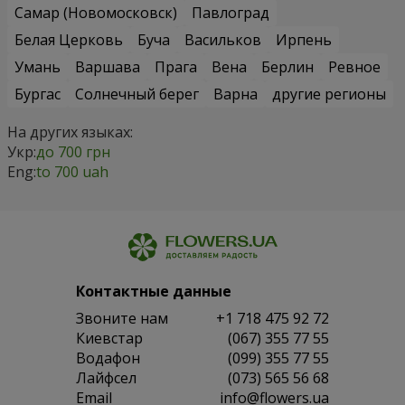
Самар (Новомосковск)
Павлоград
Белая Церковь
Буча
Васильков
Ирпень
Умань
Варшава
Прага
Вена
Берлин
Ревное
Бургас
Солнечный берег
Варна
другие регионы
На других языках:
Укр:
до 700 грн
Eng:
to 700 uah
Контактные данные
Звоните нам
+1 718 475 92 72
Киевстар
(067) 355 77 55
Водафон
(099) 355 77 55
Лайфсел
(073) 565 56 68
Email
info@flowers.ua