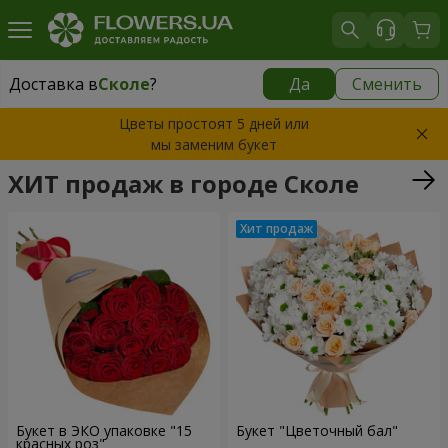
Доставка в
Сколе
?
Да
Сменить
Доставка в
Сколе
|
755 грн
Цветы простоят 5 дней или
мы заменим букет
ХИТ продаж в городе Сколе
Букет в ЭКО упаковке "15
Букет "Цветочный бал"
красных роз"