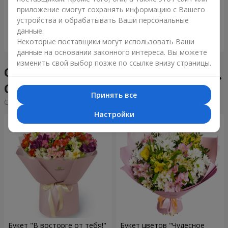
приложение смогут сохранять информацию с Вашего
6 922 грн
1 554 грн
устройства и обрабатывать Ваши персональные
данные.
Заказать
Заказать
Некоторые поставщики могут использовать Ваши
данные на основании законного интереса. Вы можете
изменить свой выбор позже по ссылке внизу страницы.
Сборные букеты в городе
Сколе
Принять все
Cортировка:
дешевые
дорогие
Настройки
Букет "В восторге от тебя!"
Букет цветов "Чудесное