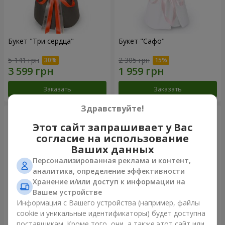
Букет "Три сердца"
Букет "Сафо"
5 141 грн
2 305 грн
Заказать
Заказать
Здравствуйте!
Этот сайт запрашивает у Вас
согласие на использование
Ваших данных
Персонализированная реклама и контент,
аналитика, определение эффективности
Хранение и/или доступ к информации на
Вашем устройстве
Информация с Вашего устройства (например, файлы
cookie и уникальные идентификаторы) будет доступна
Букет "Tarnis"
Монобукет из 9 белых роз
поставщикам. Кроме того, они, а также этот сайт или