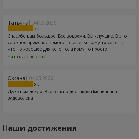
Татьяна
04.08.2026
5
Спасибо вам большое. Все вовремя. Вы - лучшие. В это
сложное время вы помогаете людям- кому то сделать
что то хорошее для кого то, а кому то просто
порадоваться цветам, подарку, тортику, поздравлению.
Читать полностью
Особенно, если человек сам себе не может купить даже
в свой День Рождения. Спасибо
Оксана
04.08.2026
5
Дуже вам дякую. Все вчасно доставили.Іменинниця
задоволена
Наши достижения