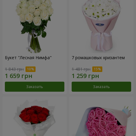
Букет "Лесная Нимфа"
7 ромашковых хризантем
1 843 грн
1 481 грн
Заказать
Заказать