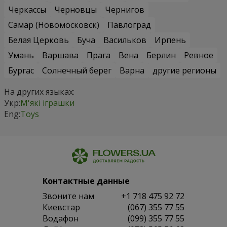
Черкассы
Черновцы
Чернигов
Самар (Новомосковск)
Павлоград
Белая Церковь
Буча
Васильков
Ирпень
Умань
Варшава
Прага
Вена
Берлин
Ревное
Бургас
Солнечный берег
Варна
другие регионы
На других языках:
Укр:
М'які іграшки
Eng:
Toys
Контактные данные
Звоните нам
+1 718 475 92 72
Киевстар
(067) 355 77 55
Водафон
(099) 355 77 55