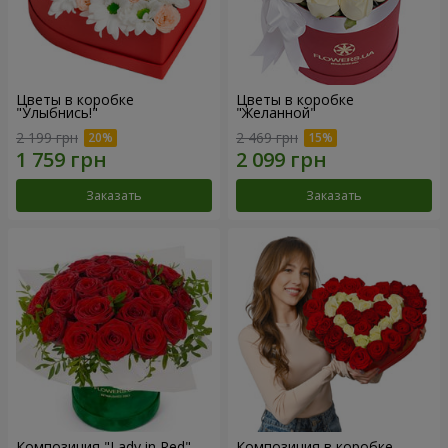
Цветы в коробке
Цветы в коробке
"Улыбнись!"
"Желанной"
2 199 грн
2 469 грн
Заказать
Заказать
Композиция "Lady in Red"
Композиция в коробке