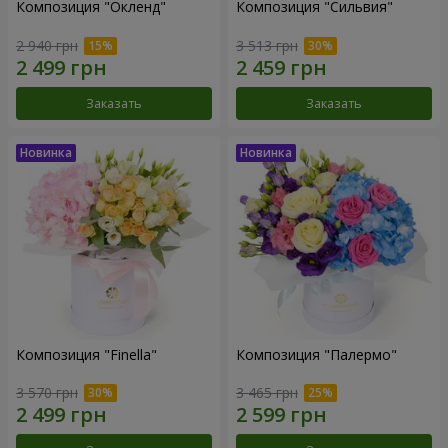
Композиция "Окленд"
Композиция "Сильвия"
2 940 грн
3 513 грн
Заказать
Заказать
Композиция "Finella"
Композиция "Палермо"
3 570 грн
3 465 грн