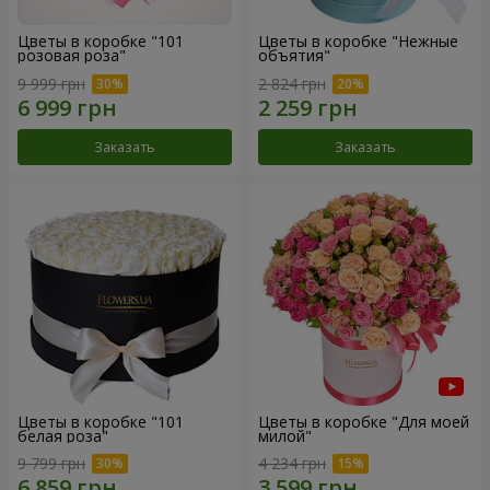
Цветы в коробке "101
Цветы в коробке "Нежные
розовая роза"
объятия"
9 999 грн
2 824 грн
Заказать
Заказать
Цветы в коробке "101
Цветы в коробке "Для моей
белая роза"
милой"
9 799 грн
4 234 грн