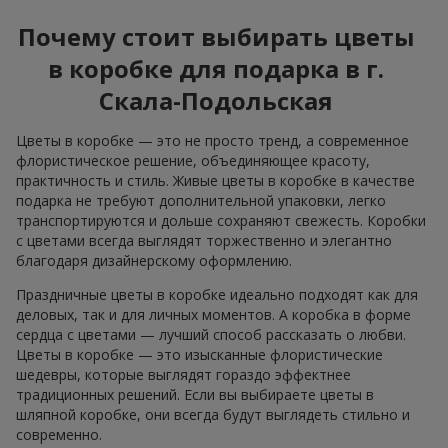
Почему стоит выбирать цветы
в коробке для подарка в г.
Скала-Подольская
Цветы в коробке — это не просто тренд, а современное
флористическое решение, объединяющее красоту,
практичность и стиль. Живые цветы в коробке в качестве
подарка не требуют дополнительной упаковки, легко
транспортируются и дольше сохраняют свежесть. Коробки
с цветами всегда выглядят торжественно и элегантно
благодаря дизайнерскому оформлению.
Праздничные цветы в коробке идеально подходят как для
деловых, так и для личных моментов. А коробка в форме
сердца с цветами — лучший способ рассказать о любви.
Цветы в коробке — это изысканные флористические
шедевры, которые выглядят гораздо эффектнее
традиционных решений. Если вы выбираете цветы в
шляпной коробке, они всегда будут выглядеть стильно и
современно.