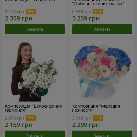
"Любовь в твоих глазах"
3 145 грн
6 518 грн
Заказать
Заказать
Композиция "Белоснежная
Композиция "Мелодия
гармония"
нежности"
2 879 грн
3 065 грн
Заказать
Заказать