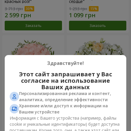
красных роз!"
сердце"
3 713 грн
1 293 грн
Заказать
Заказать
Здравствуйте!
Этот сайт запрашивает у Вас
согласие на использование
Ваших данных
Персонализированная реклама и контент,
Цветы в коробке "Розовый
Цветы в коробке "Белый
аналитика, определение эффективности
опал"
шелк"
Хранение и/или доступ к информации на
1 370 грн
1 716 грн
Вашем устройстве
Информация с Вашего устройства (например, файлы
cookie и уникальные идентификаторы) будет доступна
Заказать
Заказать
поставщикам. Кроме того, они, а также этот сайт или