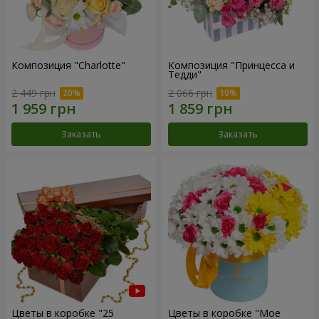
Композиция "Charlotte"
Композиция "Принцесса и
Тедди"
2 449 грн
2 066 грн
Заказать
Заказать
Цветы в коробке "25
Цветы в коробке "Мое