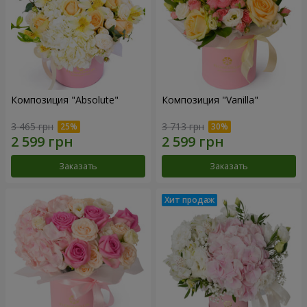
Композиция "Absolute"
Композиция "Vanilla"
3 465 грн
3 713 грн
Заказать
Заказать