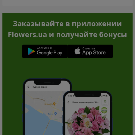
Заказывайте в приложении
Flowers.ua и получайте бонусы