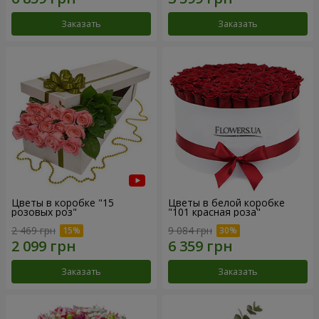
Заказать
Заказать
Цветы в коробке "15
Цветы в белой коробке
розовых роз"
"101 красная роза"
2 469 грн
9 084 грн
Заказать
Заказать