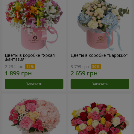
Цветы в коробке "Яркая
Цветы в коробке "Барокко"
фантазия"
2 234 грн
3 799 грн
Заказать
Заказать