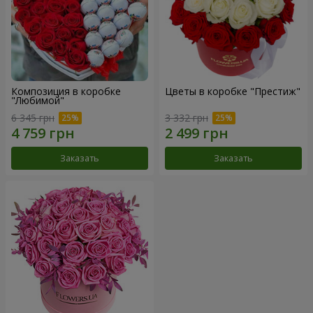
Композиция в коробке
Цветы в коробке "Престиж"
"Любимой"
6 345 грн
3 332 грн
Заказать
Заказать