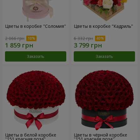
Цветы в коробке "Соломия"
Цветы в коробке “Кадриль”
2 066 грн
6 332 грн
Заказать
Заказать
Цветы в белой коробке
Цветы в чёрной коробке
"151 красная роза"
"151 красная роза"