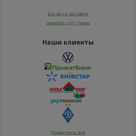
Все фото доставок
Заказать этот товар
Наши клиенты
Посмотреть все