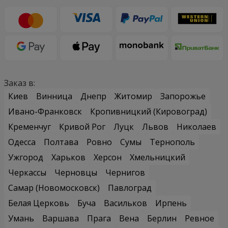
Заказ в:
Киев
Винница
Днепр
Житомир
Запорожье
Ивано-Франковск
Кропивницкий (Кировоград)
Кременчуг
Кривой Рог
Луцк
Львов
Николаев
Одесса
Полтава
Ровно
Сумы
Тернополь
Ужгород
Харьков
Херсон
Хмельницкий
Черкассы
Черновцы
Чернигов
Самар (Новомосковск)
Павлоград
Белая Церковь
Буча
Васильков
Ирпень
Умань
Варшава
Прага
Вена
Берлин
Ревное