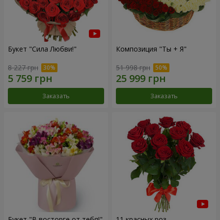
Букет "Сила Любви!"
Композиция "Ты + Я"
8 227 грн
51 998 грн
Заказать
Заказать
Букет "В восторге от тебя!"
11 красных роз