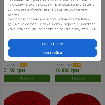
приложение смогут сохранять информацию с Вашего
устройства и обрабатывать Ваши персональные
данные.
Некоторые поставщики могут использовать Ваши
данные на основании законного интереса. Вы можете
изменить свой выбор позже по ссылке внизу страницы.
Принять все
Настройки
Корзина альстромерий
301 красная роза
"Акварель"
3 764 грн
25 998 грн
Заказать
Заказать