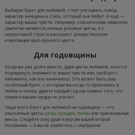
Выбирая букет для любимой, стоит учитывать повод,
характер женщины и стиль, который она любит. А ещё —
характер ваших чувств. Например, классическим символом
симпатии являются нежные розовые цветы, а о
неукротимой страсти расскажет флористическая
композиция ярко-красного цвета.
Для годовщины
Когда вы уже долго вместе, даря цветы любимой, хочется
подчеркнуть значимость ваших чувств или, наоборот,
напомнить, как всё начиналось. Это может быть ваш
особенный букет, с которым вы когда-то признались в
любви и теперь дарите каждый год как символ того, что
пламя в вашем сердце не угасает.
Чаще всего букет для любимой на годовщину — это
изысканные цветы:
розы
,
орхидеи
,
пионы
или оригинальные
миксы. Следуйте зову души и вкусам вашей второй
половинки — и вы не ошибётесь с сюрпризом.