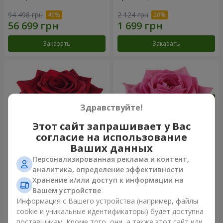
94 498 грн
2 124 грн
Заказать
Заказать
Здравствуйте!
Этот сайт запрашивает у Вас
согласие на использование
Ваших данных
Персонализированная реклама и контент,
Роза красная (поштучно)
Роза розовая (поштучно)
аналитика, определение эффективности
Хранение и/или доступ к информации на
Вашем устройстве
Информация с Вашего устройства (например, файлы
cookie и уникальные идентификаторы) будет доступна
Заказать
Заказать
поставщикам. Кроме того, они, а также этот сайт или