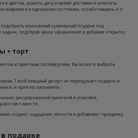
 и цветов, указать дату и время доставки и оплатить
ом вовремя и в идеальном состоянии, позаботившись и о
о подобрать изысканный кулинарный подарок под
и задачи, подобрав яркое оформление и добавив открытку
ы + торт
центом и приятным послевкусием. Вы можете выбрать
ремом. Такой изящный десерт не перегружает подарок и
ринять и приятно запомнить.
нально декорированной выпечкой в упаковке,
 работают вместе.
етания создают ощущение лёгкости и добавляют празднику
 в подарке