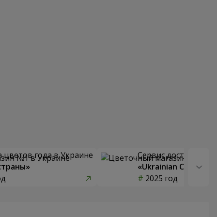
 цветов года в Украине
Сервис доставки цв
страны»
«Ukrainian Choice»
од
2025 год