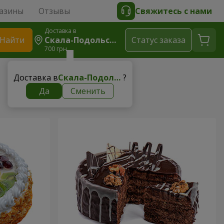
азины
Отзывы
Свяжитесь с нами
Доставка в
Найти
Скала-Подольская
Cтатус заказа
700 грн
Доставка в
Скала-Подольская
?
Да
Сменить