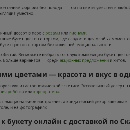
понтанный сюрприз без повода — торт и цветы уместны в любой 
ыглядит уместно.
чный десерт в паре с
розами
или
пионами
;
тание букет цветов с тортом, где сладости для особых момен
укет цветов с тортом без излишней эмоциональности.
событий. Вы можете выбрать готовую композицию букет цветов
о. Больше вариантов — среди
акционных предложений
и хитов.
ми цветами — красота и вкус в о
ристики и гастрономической эстетики. Эксклюзивный десерт в 
ния ребёнка
или
корпоратива
.
т эмоциональное настроение, а кондитерский декор завершает 
оле, и на фотографиях.
 к букету онлайн с доставкой по С