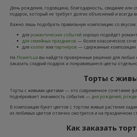
День рождения, годовщина, благодарность, свидание или с
подарок, который не требует долгих объяснений и всегда в
Важно лишь подобрать правильную композицию со вкусом:
для
романтических событий
хорошо подойдёт романти
для семейных праздников
— более классическое соче
для
коллег
или
партнёров
— сдержанные композиции б
На
Flowers.ua
вы найдёте проверенные решения для любых 
заказать сладкий подарок и понравившиеся цветы отдельн
Торты с живы
Торты с живыми цветами — это современное сочетание фло
подчёркивает значимость события —
дня рождения
,
рожде
В композиции букет цветов с тортом живые растения задаю
из любимых цветов отлично смотрится и на праздничном ст
Как заказать торт