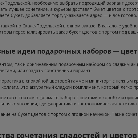
ле-Подольской, необходимо выбрать подходящий вариант десерта
ть лучшее сочетание, а курьеры доставят букет цветов с торт
аете букет, добавляете торт, указываете адрес — и всё готово.
ставкой по Скале-Подольской в одном заказе. В каталоге удобн
отовы персонализировать заказ букет цветов с тортом под ваш
ные идеи подарочных наборов — цвет
ентом, так и оригинальным подарочным набором со сладким ак
ветами, или создать собственный вариант.
лористика в спокойной цветовой гамме и мини-торт с нежным к
я коллеги. Это аккуратный сладкий комплимент, который легко п
ветов с тортом в формате набора с цветами в коробке и ориги
ьная композиция, где флористика и гастрономическая эстетика
мание на букет цветов с тортом с ягодной начинкой. Такие соч
ва сочетания сладостей и цветов