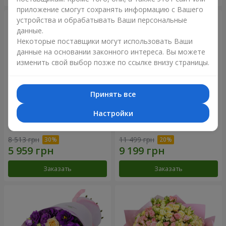
приложение смогут сохранять информацию с Вашего
устройства и обрабатывать Ваши персональные
данные.
Некоторые поставщики могут использовать Ваши
данные на основании законного интереса. Вы можете
изменить свой выбор позже по ссылке внизу страницы.
Принять все
Настройки
Букет "Сила Любви!"
Романтический букет
"Между небом и землей!"
8 513 грн
11 499 грн
Заказать
Заказать