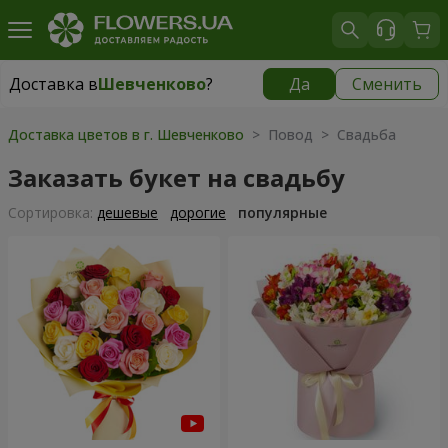
Доставка в
Шевченково
?
Да
Сменить
Доставка в
Шевченково
|
бесплатно
Доставка цветов в г. Шевченково
> Повод > Свадьба
Заказать букет на свадьбу
Cортировка:
дешевые
дорогие
популярные