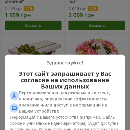
объятия"
роз"
2 449 грн
2 624 грн
Заказать
Заказать
Здравствуйте!
Этот сайт запрашивает у Вас
согласие на использование
Ваших данных
Персонализированная реклама и контент,
Цветы в коробке "15
Букет "Сказка для двоих!"
аналитика, определение эффективности
розовых роз"
Хранение и/или доступ к информации на
2 352 грн
1 443 грн
Вашем устройстве
Информация с Вашего устройства (например, файлы
cookie и уникальные идентификаторы) будет доступна
Заказать
Заказать
поставщикам. Кроме того, они, а также этот сайт или