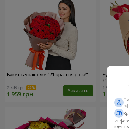
Букет в упаковке "21 красная роза!"
Букет в ЭК
роз"
2 449 грн
1 599 грн
Заказать
Пе
эф
Хр
Информ
иденти