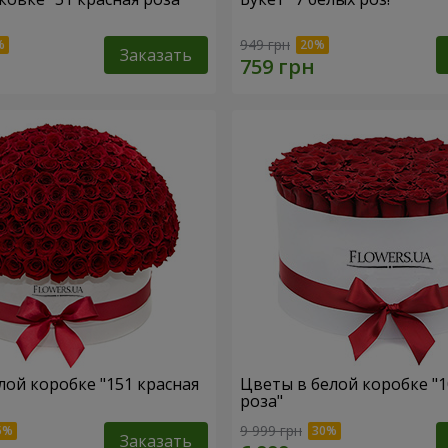
949 грн
Заказать
лой коробке "151 красная
Цветы в белой коробке "1
роза"
9 999 грн
Заказать