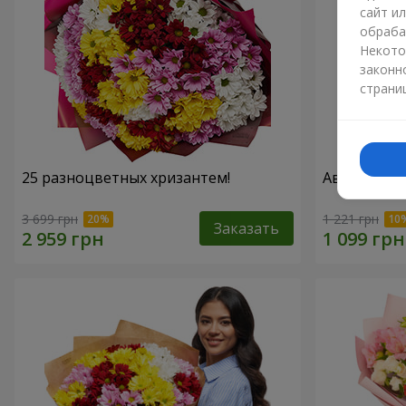
сайт и
обраба
Некото
законн
страни
25 разноцветных хризантем!
Авторский б
3 699 грн
1 221 грн
Заказать