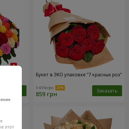
 роза"
Букет в ЭКО упаковке "7 красных роз"
а
1 074 грн
Заказать
Заказать
ление
ые
же этот