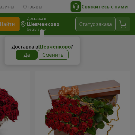
азины
Отзывы
Свяжитесь с нами
Доставка в
Найти
Шевченково
Cтатус заказа
бесплатно
Доставка в
Шевченково
?
Да
Сменить