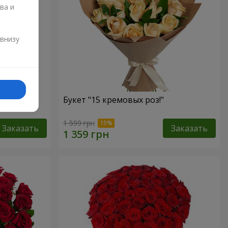
ва и
и
 внизу
Букет "15 кремовых роз!"
1 599 грн
Заказать
Заказать