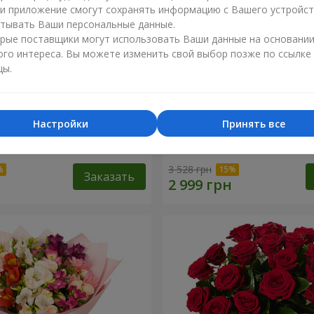
ли приложение смогут сохранять информацию с Вашего устройст
тывать Ваши персональные данные.
рые поставщики могут использовать Ваши данные на основани
ого интереса. Вы можете изменить свой выбор позже по ссылке
цы.
Настройки
Принять все
укет "11 белых роз!"
51 красная и белая роза!
3 528 грн
Заказать