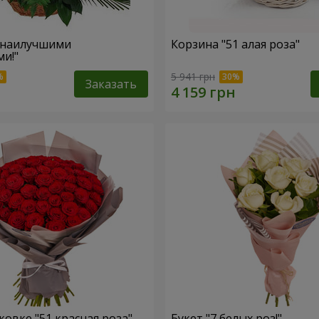
 наилучшими
Корзина "51 алая роза"
и!"
5 941 грн
Заказать
ковке "51 красная роза"
Букет "7 белых роз!"