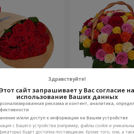
О упаковке "15 красных
Корзина "51 разноцветная
Здравствуйте!
Этот сайт запрашивает у Вас согласие н
4 999 грн
Заказать
использование Ваших данных
рсонализированная реклама и контент, аналитика, опреде
фективности
анение и/или доступ к информации на Вашем устройстве
ация с Вашего устройства (например, файлы cookie и уникальн
фикаторы) будет доступна поставщикам. Кроме того, они, а так